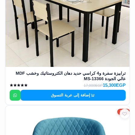
ترابيزة سفرة و4 كراسي حديد دهان الكتروستاتيك وخشب MDF
عالي الجودة MS-13366
15,300EGP
17,000EGP
إضافة إلى عربة التسوق
15%