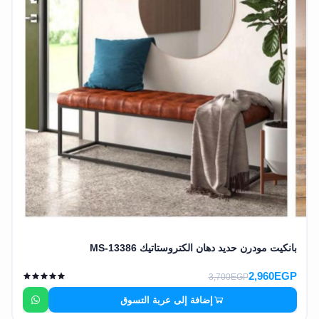
وشواطئ
أثاث
كافيهات
ومطاعم
وفنادق
حواجز
مرورية
خزانات
مياه
أثاث
الحيوانات
بانكيت مودرن حديد دهان الكتروستاتيك MS-13386
أدوات
2,960EGP
3,700EGP
نظافة
إضافة إلى عربة التسوق