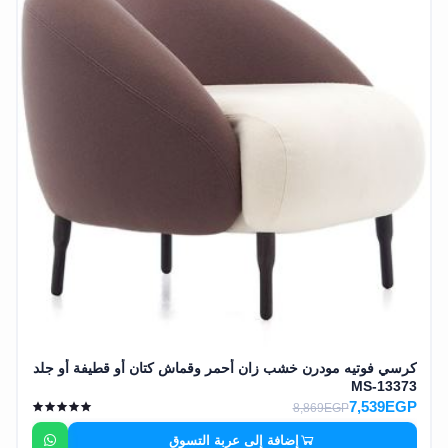
كرسي فوتيه مودرن خشب زان أحمر وقماش كتان أو قطيفة أو جلد
MS-13373
7,539EGP
8,869EGP
إضافة إلى عربة التسوق