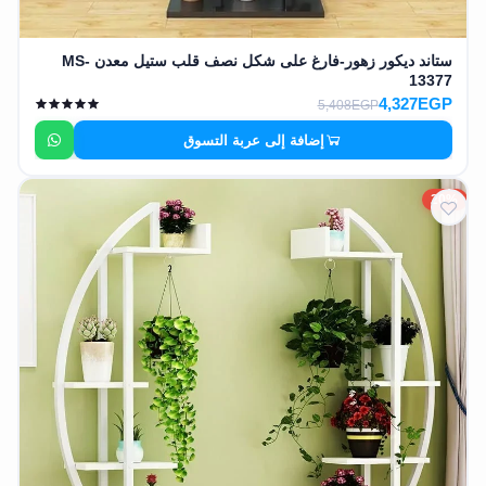
ستاند ديكور زهور-فارغ على شكل نصف قلب ستيل معدن MS-
13377
4,327EGP
5,408EGP
إضافة إلى عربة التسوق
20%