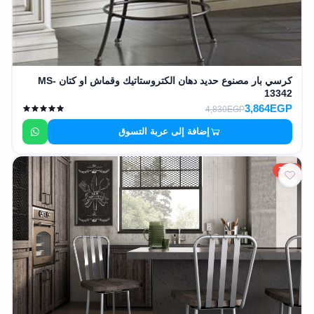
كرسي بار مصنوع حديد دهان الكتروستاتيك وقماش او كتان MS-
13342
3,864EGP
4,830EGP
إضافة إلى عربة التسوق
20%