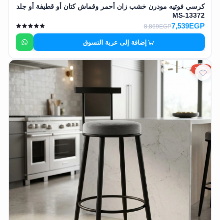
كرسي فوتيه مودرن خشب زان أحمر وقماش كتان أو قطيفة أو جلد
MS-13372
7,539EGP
8,869EGP
إضافة إلى عربة التسوق
20%