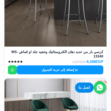
كرسي بار من حديد دهان الكتروستاتيك وتنجيد جلد او قماش MS-
13340
4,166EGP
5,207EGP
إضافة إلى عربة التسوق
20%
اتصل بنا