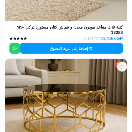
كنبة ثلاث مقاعد مودرن معدن و قماش كتان مستورد تركي MS-
13383
11,416EGP
13,431EGP
إضافة إلى عربة التسوق
20%