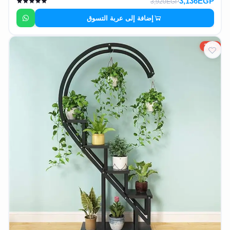
3,136EGP
3,920EGP
إضافة إلى عربة التسوق
20%