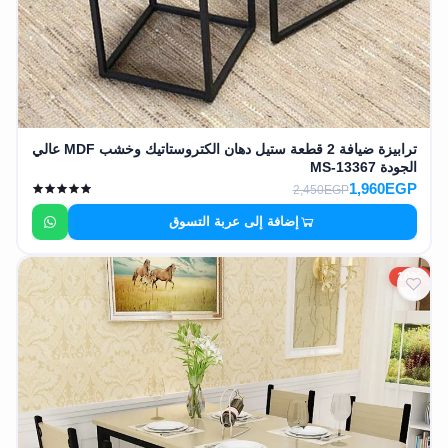
ترابيزة ضيافة 2 قطعة ستيل دهان الكتروستاتيك وخشب MDF عالي
الجودة MS-13367
1,960EGP
2,450EGP
إضافة إلى عربة التسوق
10%