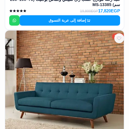
سم) MS-13385
17,820EGP
19,800EGP
إضافة إلى عربة التسوق
15%