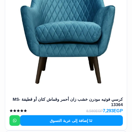
كرسي فوتيه مودرن خشب زان أحمر وقماش كتان أو قطيفة MS-
13364
7,293EGP
8,580EGP
إضافة إلى عربة التسوق