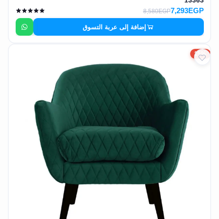
13363
7,293EGP
8,580EGP
إضافة إلى عربة التسوق
15%