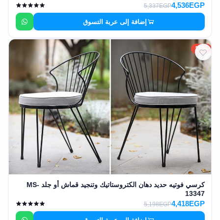
4,536EGP
5,337EGP
إضافة إلى عربة التسوق
15%
كرسي فوتيه حديد دهان الكتروستاتيك وتنجيد قماش أو جلد MS-
13347
4,418EGP
5,198EGP