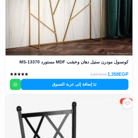
كونسول مودرن ستيل دهان وخشب MDF مستورد MS-13370
1,358EGP
1,697EGP
إضافة إلى عربة التسوق
20%