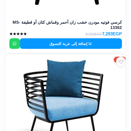
كرسي فوتيه مودرن خشب زان أحمر وقماش كتان أو قطيفة MS-
13362
7,293EGP
8,580EGP
إضافة إلى عربة التسوق
15%