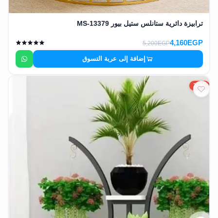
ترابيزة دائرية ستانلس ستيل بيور MS-13379
4,160EGP
5,200EGP
إضافة إلى عربة التسوق
20%