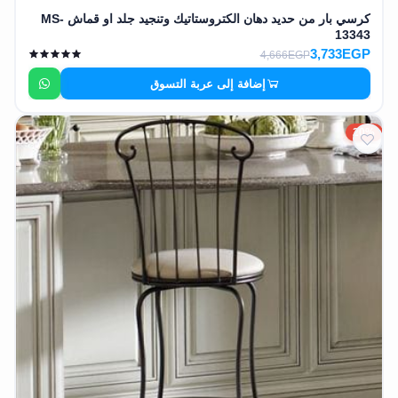
كرسي بار من حديد دهان الكتروستاتيك وتنجيد جلد او قماش MS-
13343
3,733EGP
4,666EGP
إضافة إلى عربة التسوق
20%