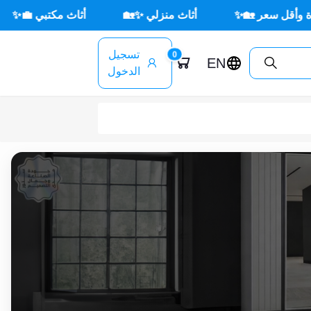
أثاث منزلي ✨🏡
أثاث مكتبي 💼✨
🌳 أثاث خا
تسجيل
0
EN
الدخول