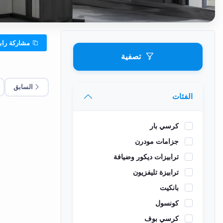
وشواطئ
أثاث
كافيهات
مشاركة رابط الفئه
ومطاعم
تصفية
وفنادق
حواجز
السابق
مرورية
الفئات
خزانات
كرسي بار
مياه
جزامات مودرن
أثاث
ترابيزات ديكور وضيافة
الحيوانات
ترابيزة تليفزيون
بانكيت
أدوات
نظافة
كونسول
كرسي بوف