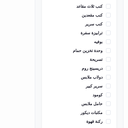
كنب ثلاث مقاعد
EN
كنب مقعدين
كنب سرير
تسجيل
الدخول
ترابيزة سفرة
بوفيه
اشترك
وحدة تخزين حمام
الآن
تسريحة
دريسينج روم
دولاب ملابس
سرير كبير
كومود
حامل ملابس
مكتبات ديكور
ركنة قهوة