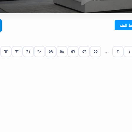
٦٣
٦٢
٦١
٦٠
٥٩
٥٨
٥٧
٥٦
٥٥
...
٢
١