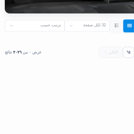
32 لكل صفحة
ترتيب حسب
٦٤
التالي
عرض ٠ من
٢٠٢٦
نتائج