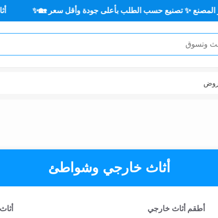
صنيع حسب الطلب بأعلى جودة وأقل سعر 🏡✨
أثاث منزلي ✨🏡
وض
أثاث خارجي وشواطئ
أطقم أثاث خارجي
أثاث