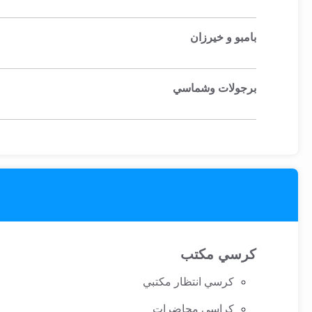
وشواطئ
أثاث
بامبو و خيرزان
كافيهات
ومطاعم
وفنادق
برجولات وشماسي
حواجز
مرورية
خزانات
مياه
أثاث
الحيوانات
كرسي مكتب
أدوات
كرسي انتظار مكتبي
نظافة
كراسي محاضرات