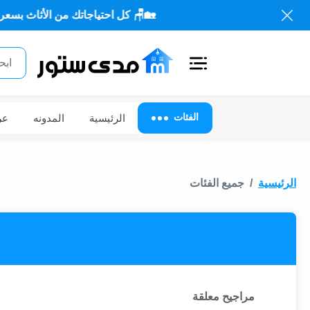
🏡🪑 كل احتياجاتك من الأثاث بسعر المصنع ✨ ت
اغلاق
الفئات
الفئات
الرئيسية
المدونه
عر
الحساب
أثاث
الرئيسية
جميع الفئات
مكتبي
أثاث
منزلي
أثاث
خارجي
مراجيح معلقة