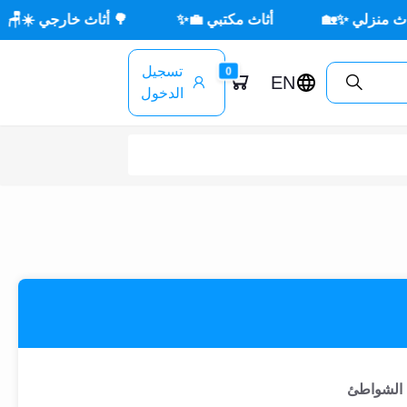
أثاث مكتبي 💼✨
🌳 أثاث خارجي ☀️🪑
جديد × 
تسجيل
0
EN
الدخول
 الشواطئ