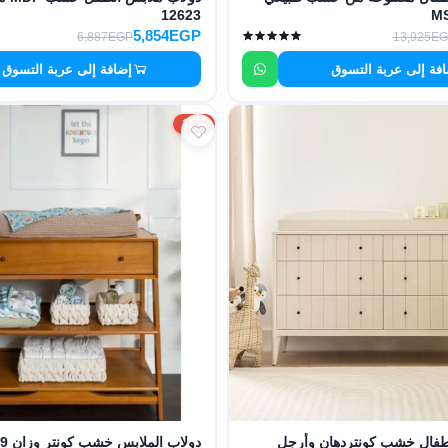
12623
5,854EGP
6,887EGP
13,925E
فة إلى عربة التسوق
إضافة إلى عربة التسوق
15%
طفال خشب كونتردهان وأرجل
دولاب الملابس خشب كونتر وزان MS-12619