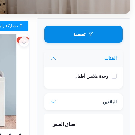
وشواطئ
أثاث
كافيهات
مشاركة رابط الفئه
ومطاعم
تصفية
وفنادق
15%
حواجز
مرورية
الفئات
خزانات
وحدة ملابس أطفال
مياه
أثاث
الحيوانات
البائعين
أدوات
نظافة
نطاق السعر