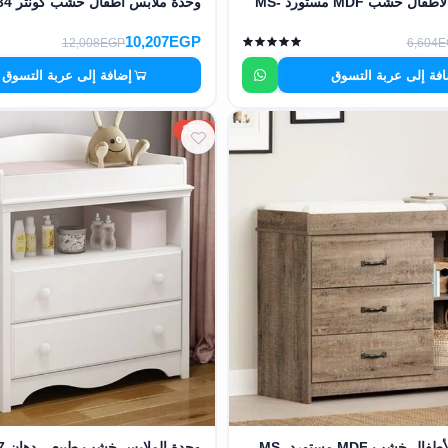
دولاب ملابس الأطفال خشب MDF مستورد MS-
وحدة ملابس أطفال خشب كونتر MS-12634
10,207EGP
12,008EGP
6,604
فة إلى عربة التسوق
إضافة إلى عربة التسوق
15%
وحدة ملابس للأطفال خشب MDF مستورد MS-
وحدة الملابس خشب طبيعي دهان MS-12627