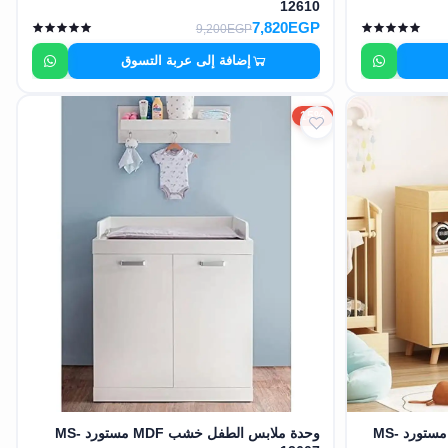
12610
7,820EGP
9,200EGP
إضافة إلى عربة التسوق
15%
دولاب ملابس للأطفال خشب MDF مستورد MS-
وحدة ملابس الطفل خشب MDF مستورد MS-