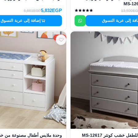
5,832EGP
6,861EGP
13,500E
فة إلى عربة التسوق
إضافة إلى عربة التسوق
15%
فل خشب كونتر MS-12617
وحدة ملابس أطفال مصنوعة من خ