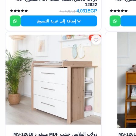
12622
4,031EGP
4,743EGP
إضافة إلى عربة التسوق
15%
دولاب الملابس خشب MDF مستورد MS-12618