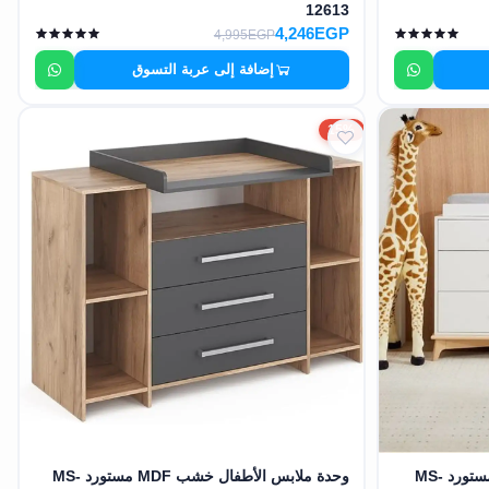
12613
4,246EGP
4,995EGP
إضافة إلى عربة التسوق
15%
دولاب ملابس الطفل خشب MDF مستورد MS-
وحدة ملابس الأطفال خشب MDF مستورد MS-