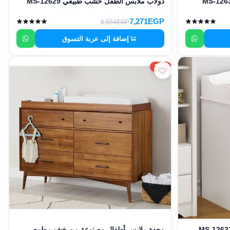
دولاب ملابس الطفل خشب طبيعي MS-12629
7,271EGP
8,554EGP
إضافة إلى عربة التسوق
15%
وحدة ملابس أطفال مصنوعة من خشب طبيعي