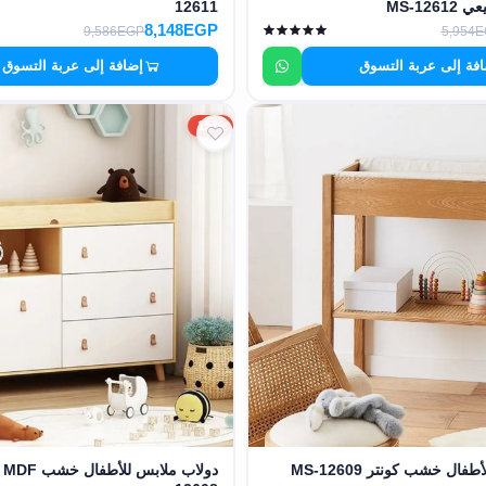
MS-12
12611
8,148EGP
9,586EGP
5,954
فة إلى عربة التسوق
إضافة إلى عربة التسوق
15%
ال خشب كونتر MS-12609