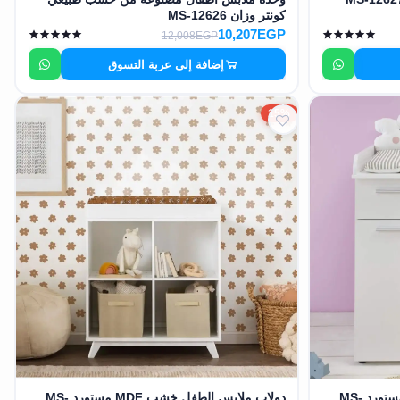
كونتر وزان MS-12626
10,207EGP
12,008EGP
إضافة إلى عربة التسوق
15%
دولاب ملابس الطفل خشب MDF مستورد MS-
دولاب ملابس الطفل خشب MDF مستورد MS-