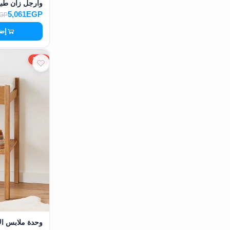
وأرجل زان طبيعي 612
5,061EGP
EGP
إضا
15%
وحدة ملابس الأطف