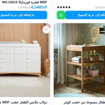
MDF قشرة فورمايكا MS-12615
8,148EGP
9,586EGP
8,052
فة إلى عربة التسوق
إضافة إلى عربة التسوق
15%
طفال مصنوعة من خشب كونتر