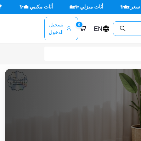
أثاث مكتبي 💼✨
🌳 أثاث خارجي ☀️🪑
جديد ×
تسجيل
0
EN
الدخول