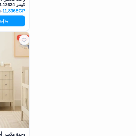
كونتر MS-12624
11,836EGP
GP
إضا
15%
وحدة ملابس أ