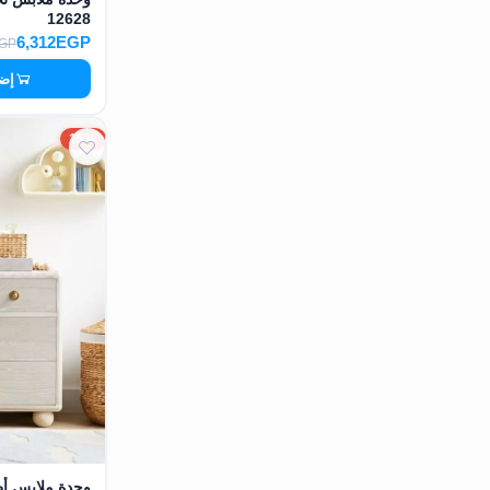
12628
6,312EGP
EGP
إضا
15%
وحدة ملابس أ