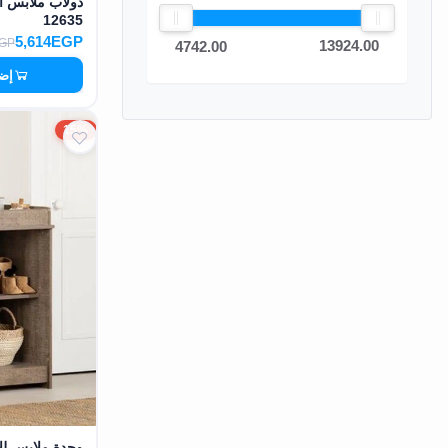
12635
EN
5,614EGP
EGP
13924.00
4742.00
إضا
تسجيل
الدخول
15%
اشترك
الآن