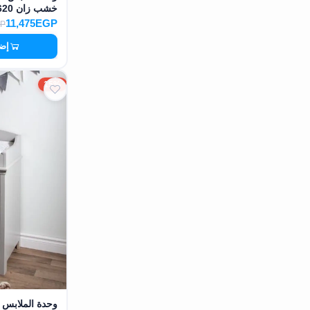
خشب زان MS-12620
11,475EGP
GP
إضا
15%
وحدة الملابس للط