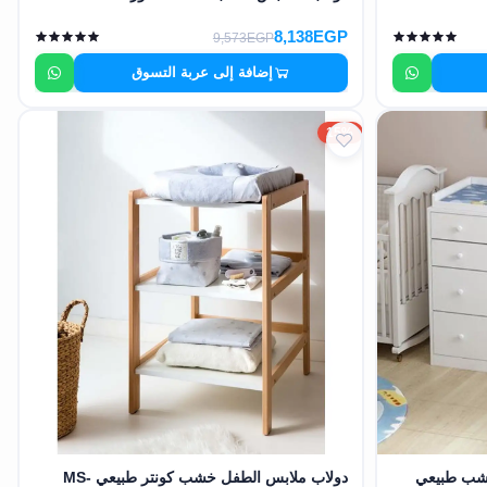
8,138EGP
9,573EGP
إضافة إلى عربة التسوق
15%
شب طبيعي
دولاب ملابس الطفل خشب كونتر طبيعي MS-