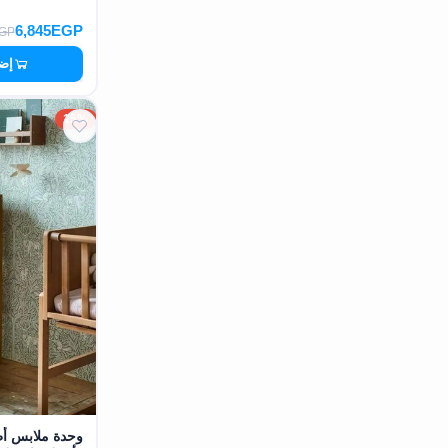
6,845EGP
EGP
إضا
15%
وحدة ملابس أ