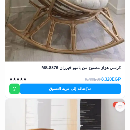
كرسي هزاز مصنوع من بامبو خيرزان MS-8876
8,320EGP
9,788EGP
إضافة إلى عربة التسوق
15%