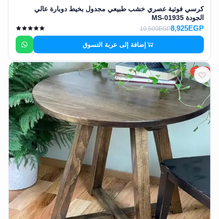
كرسي فوتية عصري خشب طبيعي مجدول بخيط دوبارة عالي
الجودة MS-01935
8,925EGP
10,500EGP
إضافة إلى عربة التسوق
15%