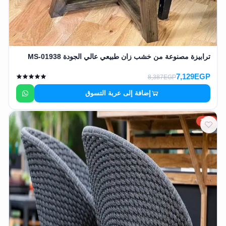
ترابيزة مصنوعة من خشب زان طبيعي عالي الجودة MS-01938
7,129EGP
8,387EGP
إضافة إلى عربة التسوق
15%