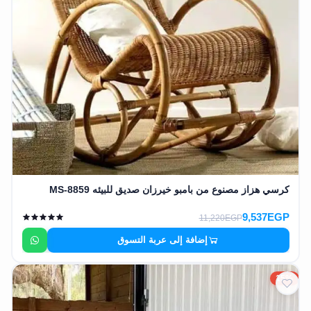
كرسي هزاز مصنوع من بامبو خيرزان صديق للبيئه MS-8859
9,537EGP
11,220EGP
إضافة إلى عربة التسوق
15%