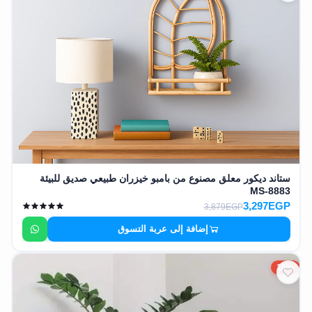
ستاند ديكور معلق مصنوع من بامبو خيزران طبيعي صديق للبيئة
MS-8883
3,297EGP
3,879EGP
إضافة إلى عربة التسوق
15%