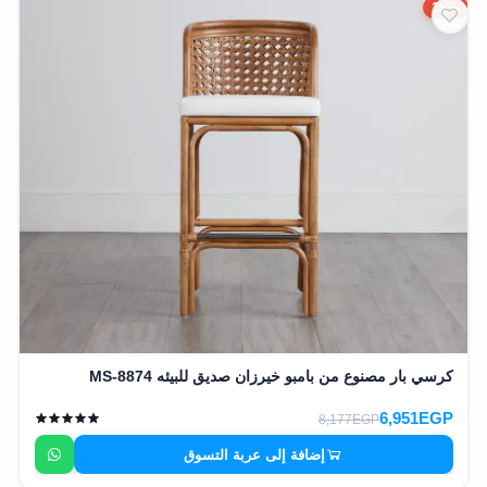
15%
كرسي بار مصنوع من بامبو خيرزان صديق للبيئه MS-8874
6,951EGP
8,177EGP
إضافة إلى عربة التسوق