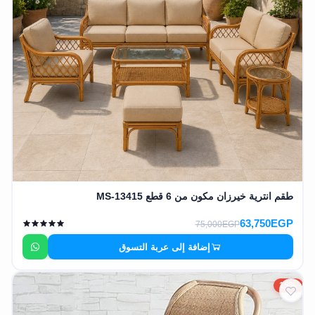
طقم انترية خيرزان مكون من 6 قطع MS-13415
63,750EGP
75,000EGP
إضافة إلى عربة التسوق
15%