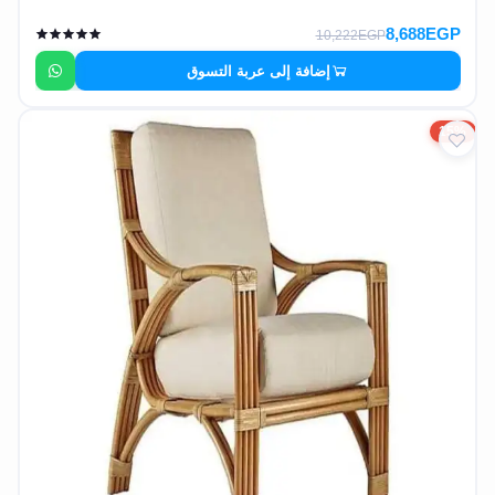
8,688EGP
10,222EGP
إضافة إلى عربة التسوق
15%