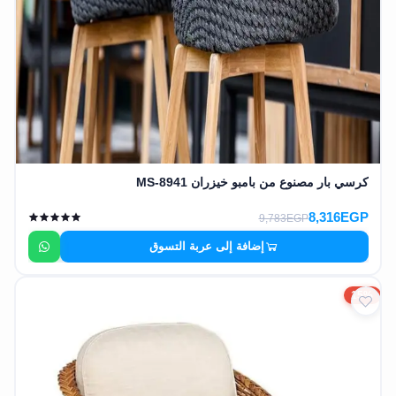
كرسي بار مصنوع من بامبو خيزران MS-8941
8,316EGP
9,783EGP
إضافة إلى عربة التسوق
15%