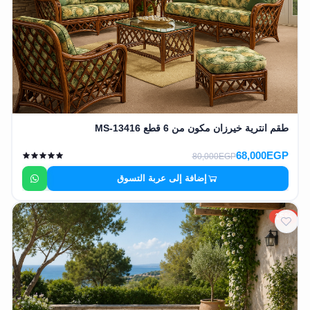
EN
تسجيل
الدخول
اشترك
الآن
طقم انترية خيرزان مكون من 6 قطع MS-13416
68,000EGP
80,000EGP
إضافة إلى عربة التسوق
15%