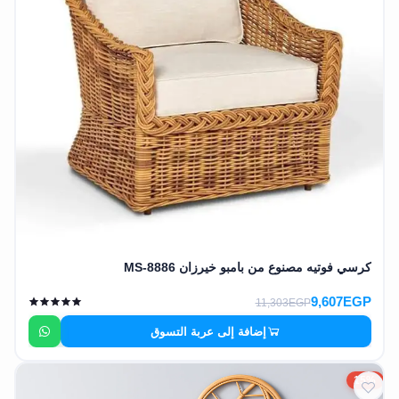
كرسي فوتيه مصنوع من بامبو خيرزان MS-8886
9,607EGP
11,303EGP
إضافة إلى عربة التسوق
15%