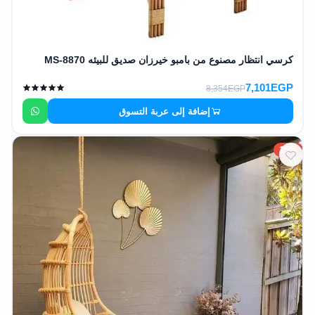
كرسي انتظار مصنوع من بامبو خيرزان صديق للبيئه MS-8870
7,101EGP
8,354EGP
إضافة إلى عربة التسوق
15%