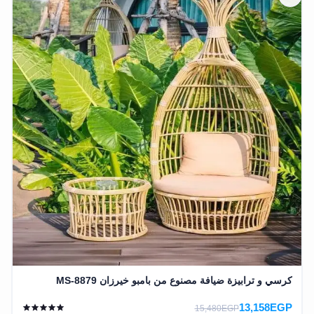
كرسي و ترابيزة ضيافة مصنوع من بامبو خيرزان MS-8879
13,158EGP
15,480EGP