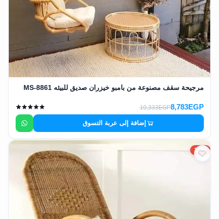
مرجيحة سقف مصنوعة من بامبو خيزران صديق للبيئه MS-8861
8,783EGP
10,333EGP
إضافة إلى عربة التسوق
15%