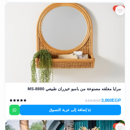
15%
مرايا معلقه مصنوعة من بامبو خيزران طبيعي MS-8880
3,860EGP
4,541EGP
إضافة إلى عربة التسوق
15%