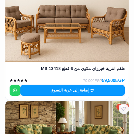
وشواطئ
أثاث
كافيهات
ومطاعم
وفنادق
حواجز
مرورية
طقم انترية خيرزان مكون من 6 قطع MS-13418
خزانات
مياه
59,500EGP
70,000EGP
إضافة إلى عربة التسوق
أثاث
الحيوانات
15%
أدوات
نظافة