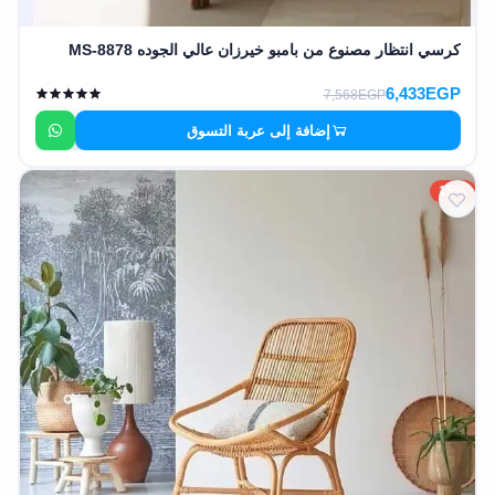
كرسي انتظار مصنوع من بامبو خيرزان عالي الجوده MS-8878
6,433EGP
7,568EGP
إضافة إلى عربة التسوق
15%