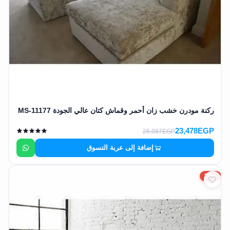
ركنة مودرن خشب زان أحمر وقماش كتان عالي الجودة MS-11177
23,478EGP
26,087EGP
إضافة إلى عربة التسوق
10%