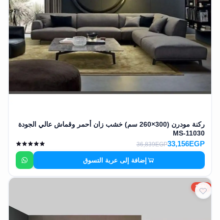
ركنة مودرن (300×260 سم) خشب زان أحمر وقماش عالي الجودة
MS-11030
33,156EGP
36,839EGP
إضافة إلى عربة التسوق
10%