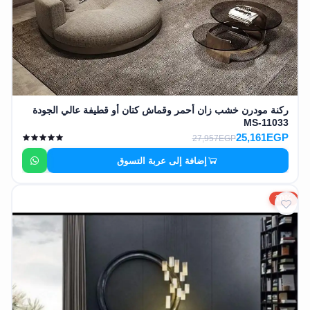
ركنة مودرن خشب زان أحمر وقماش كتان أو قطيفة عالي الجودة
MS-11033
25,161EGP
27,957EGP
إضافة إلى عربة التسوق
10%