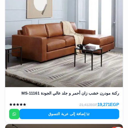
ركنة مودرن خشب زان أحمر و جلد عالي الجودة MS-11161
19,271EGP
21,412EGP
إضافة إلى عربة التسوق