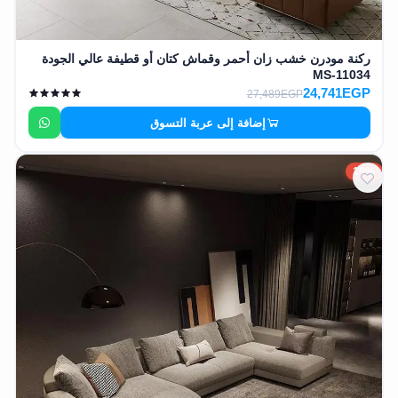
ركنة مودرن خشب زان أحمر وقماش كتان أو قطيفة عالي الجودة
MS-11034
24,741EGP
27,489EGP
إضافة إلى عربة التسوق
10%