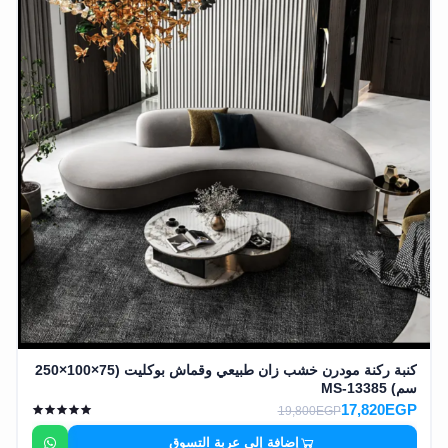
وشواطئ
أثاث
كافيهات
ومطاعم
وفنادق
حواجز
مرورية
خزانات
مياه
أثاث
الحيوانات
كنبة ركنة مودرن خشب زان طبيعي وقماش بوكليت (75×100×250
أدوات
سم) MS-13385
نظافة
17,820EGP
19,800EGP
إضافة إلى عربة التسوق