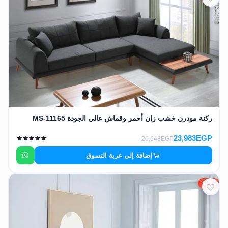
ركنة مودرن خشب زان أحمر وقماش عالي الجودة MS-11165
23,983EGP
26,648EGP
إضافة إلى عربة التسوق
10%