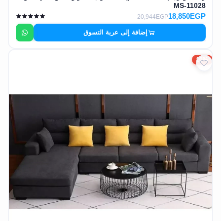
MS-11028
18,850EGP
20,944EGP
إضافة إلى عربة التسوق
10%