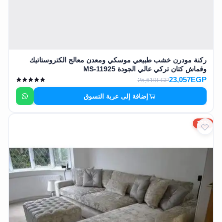
ركنة مودرن خشب طبيعي موسكي ومعدن معالج الكتروستاتيك
وقماش كتان تركي عالي الجودة MS-11925
23,057EGP
25,619EGP
إضافة إلى عربة التسوق
10%