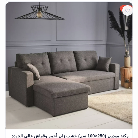
10%
ركنة مودرن (250×160 سم) خشب زان أحمر وقماش عالي الجودة