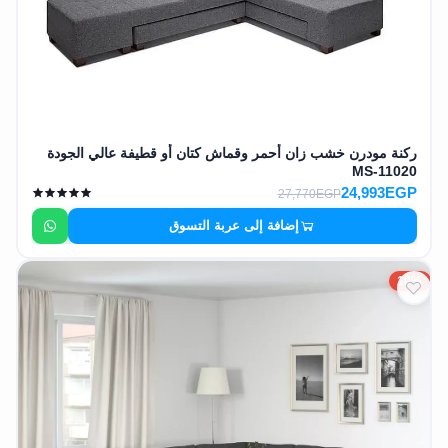
ركنة مودرن خشب زان أحمر وقماش كتان أو قطيفة عالي الجودة
MS-11020
24,993EGP
27,770EGP
إضافة إلى عربة التسوق
10%