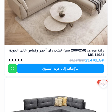
ركنة مودرن (250×200 سم) خشب زان أحمر وقماش عالي الجودة
MS-11021
23,478EGP
26,087EGP
إضافة إلى عربة التسوق
10%