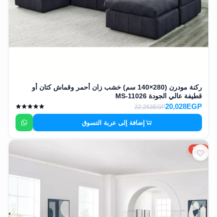
ركنة مودرن (280×140 سم) خشب زان أحمر وقماش كتان أو
قطيفة عالي الجودة MS-11026
20,028EGP
22,253EGP
إضافة إلى عربة التسوق
10%