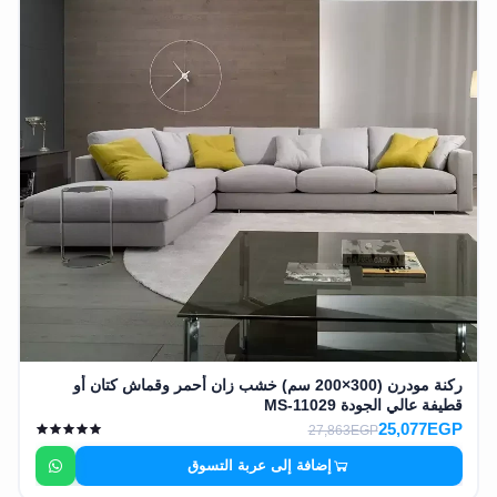
ركنة مودرن (300×200 سم) خشب زان أحمر وقماش كتان أو
قطيفة عالي الجودة MS-11029
25,077EGP
27,863EGP
إضافة إلى عربة التسوق