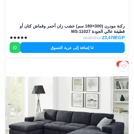
ركنة مودرن (300×180 سم) خشب زان أحمر وقماش كتان أو
قطيفة عالي الجودة MS-11027
23,478EGP
26,087EGP
إضافة إلى عربة التسوق
10%