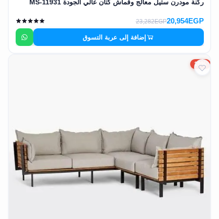
ركنة مودرن ستيل معالج وقماش كتان عالي الجودة MS-11931
20,954EGP
23,282EGP
إضافة إلى عربة التسوق
10%