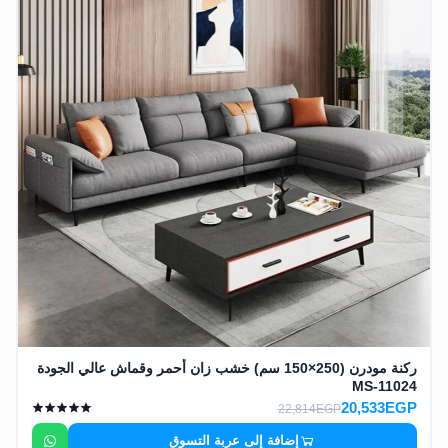
ركنة مودرن (250×150 سم) خشب زان أحمر وقماش عالي الجودة
MS-11024
20,533EGP
22,814EGP
إضافة إلى عربة التسوق