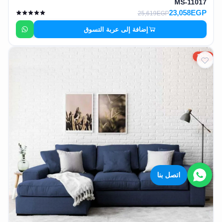
MS-11017
23,058EGP
25,619EGP
إضافة إلى عربة التسوق
10%
اتصل بنا