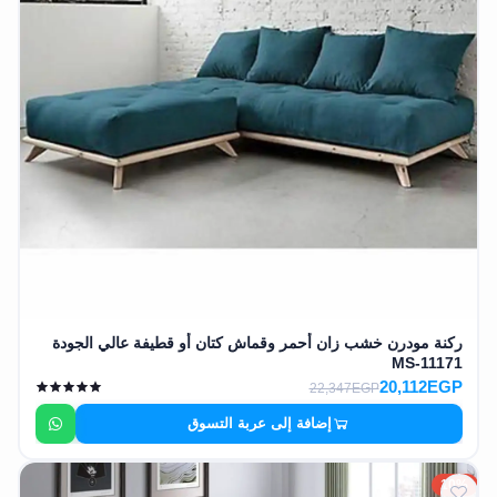
ركنة مودرن خشب زان أحمر وقماش كتان أو قطيفة عالي الجودة
MS-11171
20,112EGP
22,347EGP
إضافة إلى عربة التسوق
10%