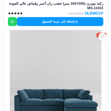
ركنة مودرن (200×160 سم) خشب زان أحمر وقماش عالي الجودة
MS-11023
18,009EGP
20,009EGP
إضافة إلى عربة التسوق
10%