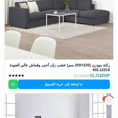
ركنة مودرن (220×200 سم) خشب زان أحمر وقماش عالي الجودة
MS-11019
21,711EGP
24,123EGP
إضافة إلى عربة التسوق
10%