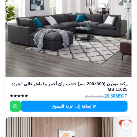
ركنة مودرن (300×200 سم) خشب زان أحمر وقماش عالي الجودة
MS-11025
26,508EGP
29,453EGP
إضافة إلى عربة التسوق
10%