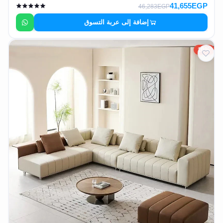
41,655EGP
46,283EGP
إضافة إلى عربة التسوق
10%