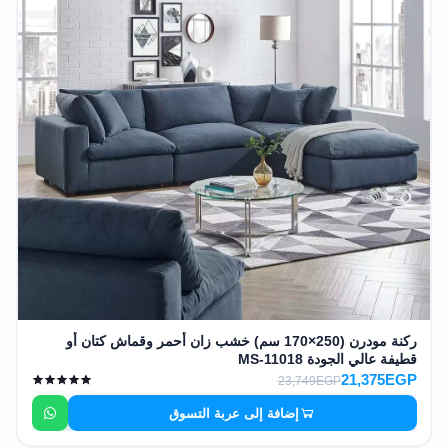
ركنة مودرن (250×170 سم) خشب زان أحمر وقماش كتان أو
قطيفة عالي الجودة MS-11018
21,375EGP
23,749EGP
إضافة إلى عربة التسوق