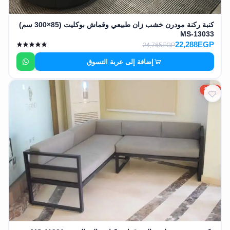
كنبة ركنة مودرن خشب زان طبيعي وقماش بوكليت (85×300 سم)
MS-13033
22,288EGP
24,765EGP
إضافة إلى عربة التسوق
10%