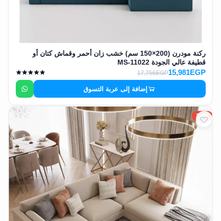
ركنة مودرن (200×150 سم) خشب زان أحمر وقماش كتان أو
قطيفة عالي الجودة MS-11022
15,981EGP
17,756EGP
إضافة إلى عربة التسوق
10%