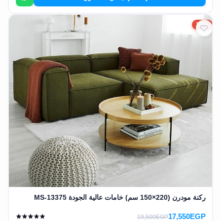
EN
10%
تسجيل
الدخول
اشترك
الآن
ركنة مودرن (220×150 سم) خامات عالية الجودة MS-13375
17,550EGP
19,500EGP