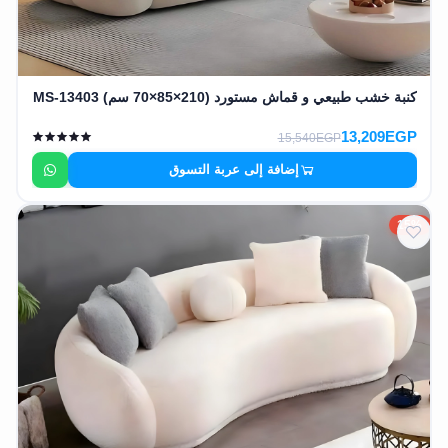
كنبة خشب طبيعي و قماش مستورد (210×85×70 سم) MS-13403
13,209EGP
15,540EGP
إضافة إلى عربة التسوق
15%