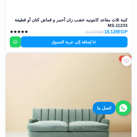
كنبة ثلاث مقاعد كابتونيه خشب زان أحمر و قماش كتان أو قطيفة
MS-11233
18,128EGP
21,327EGP
إضافة إلى عربة التسوق
15%
اتصل بنا