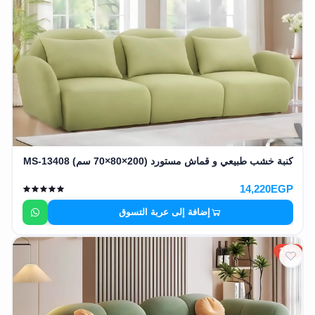
وشواطئ
أثاث
كافيهات
ومطاعم
وفنادق
حواجز
مرورية
كنبة خشب طبيعي و قماش مستورد (200×80×70 سم) MS-13408
خزانات
مياه
14,220EGP
إضافة إلى عربة التسوق
أثاث
الحيوانات
15%
أدوات
نظافة