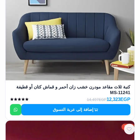
كنبة ثلاث مقاعد مودرن خشب زان أحمر و قماش كتان أو قطيفة
MS-11241
12,323EGP
14,497EGP
إضافة إلى عربة التسوق
15%