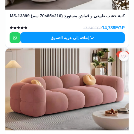
كنبة خشب طبيعي و قماش مستورد (210×85×70 سم) MS-13399
14,739EGP
17,340EGP
إضافة إلى عربة التسوق
15%