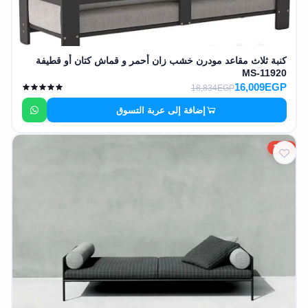
كنبة ثلاث مقاعد مودرن خشب زان أحمر و قماش كتان أو قطيفة
MS-11920
16,009EGP
18,834EGP
إضافة إلى عربة التسوق
15%