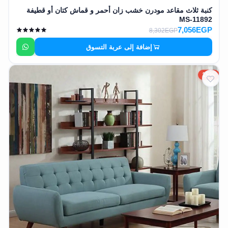
كنبة ثلاث مقاعد مودرن خشب زان أحمر و قماش كتان أو قطيفة
MS-11892
7,056EGP
8,302EGP
إضافة إلى عربة التسوق
15%