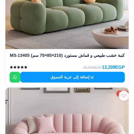
EN
تسجيل
الدخول
اشترك
الآن
كنبة خشب طبيعي و قماش مستورد (210×85×70 سم) MS-13405
13,209EGP
15,540EGP
إضافة إلى عربة التسوق
15%