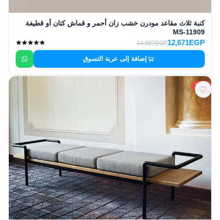
كنبة ثلاث مقاعد مودرن خشب زان أحمر و قماش كتان أو قطيفة
MS-11909
12,671EGP
14,907EGP
إضافة إلى عربة التسوق
15%