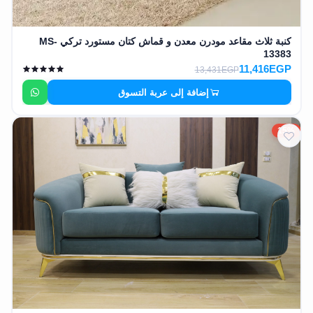
كنبة ثلاث مقاعد مودرن معدن و قماش كتان مستورد تركي MS-
13383
11,416EGP
13,431EGP
إضافة إلى عربة التسوق
15%