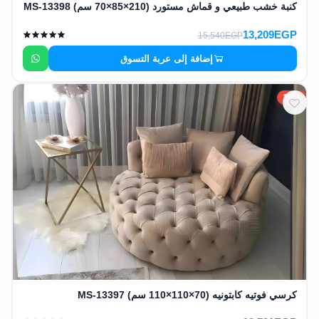
كنبة خشب طبيعي و قماش مستورد (210×85×70 سم) MS-13398
13,209EGP
15,540EGP
إضافة إلى عربة التسوق
15%
كرسي فوتيه كابتونيه (70×110×110 سم) MS-13397