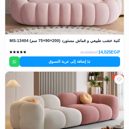
كنبة خشب طبيعي و قماش مستورد (200×90×75 سم) MS-13404
14,025EGP
16,500EGP
إضافة إلى عربة التسوق
15%