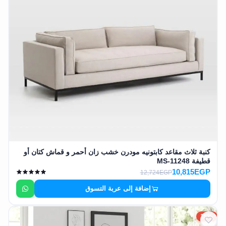
كنبة ثلاث مقاعد كابتونيه مودرن خشب زان أحمر و قماش كتان أو
قطيفة MS-11248
10,815EGP
12,724EGP
إضافة إلى عربة التسوق
15%