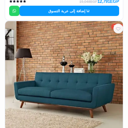
12,791EGP
15,048EGP
إضافة إلى عربة التسوق
15%