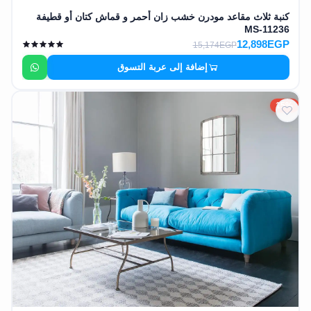
كنبة ثلاث مقاعد مودرن خشب زان أحمر و قماش كتان أو قطيفة
MS-11236
12,898EGP
15,174EGP
إضافة إلى عربة التسوق
15%