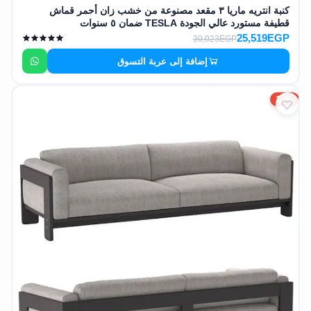
كنبة انتريه ماريا ٣ مقعد مصنوعة من خشب زان أحمر قماش
قطيفة مستورد عالي الجودة TESLA ضمان ٥ سنوات
25,519EGP
30,023EGP
إضافة إلى عربة التسوق
15%