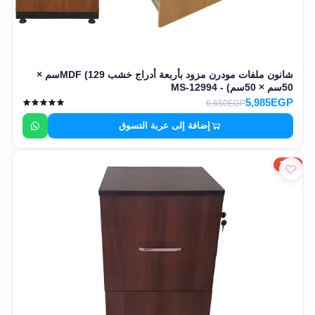
شانون ملفات مودرن مزود بأربعة أدراج خشب MDF (129سم ×
50سم × 50سم) - MS-12994
5,985EGP
6,650EGP
إضافة إلى عربة التسوق
10%