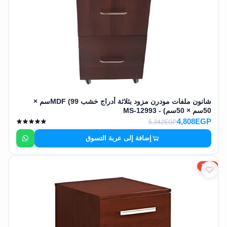
شانون ملفات مودرن مزود بثلاثة أدراج خشب MDF (99سم ×
50سم × 50سم) - MS-12993
4,808EGP
5,342EGP
إضافة إلى عربة التسوق
10%