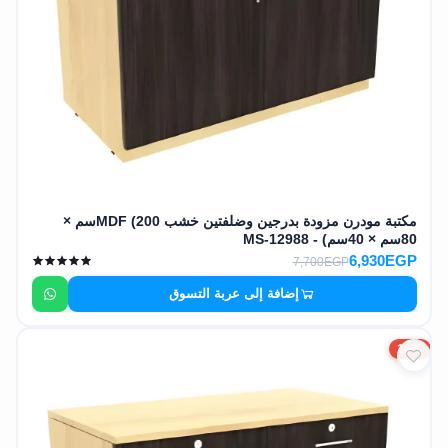
مكتبة مودرن مزودة بدرجين وضلفتين خشب MDF (200سم ×
80سم × 40سم) - MS-12988
6,930EGP
7,700EGP
إضافة إلى عربة التسوق
10%