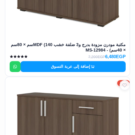
مكتبة مودرن مزودة بدرج و3 ضلفة خشب MDF (140سم × 80سم
× 40سم) - MS-12984
6,480EGP
7,200EGP
إضافة إلى عربة التسوق
10%