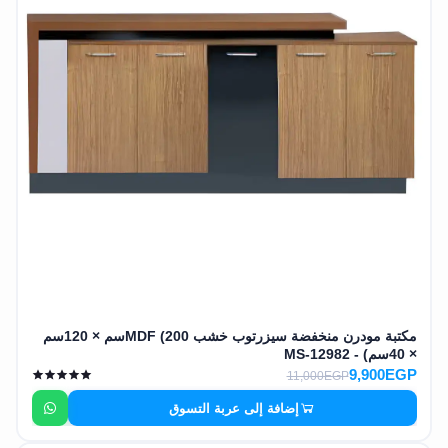
مكتبة مودرن منخفضة سيزرتوب خشب MDF (200سم × 120سم
× 40سم) - MS-12982
9,900EGP
11,000EGP
إضافة إلى عربة التسوق