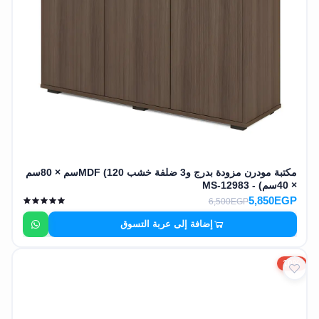
مكتبة مودرن مزودة بدرج و3 ضلفة خشب MDF (120سم × 80سم
× 40سم) - MS-12983
5,850EGP
6,500EGP
إضافة إلى عربة التسوق
10%