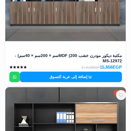
مكتبة ديكور مودرن خشب MDF (200سم × 200سم × 40سم) -
MS-12972
15,856EGP
17,618EGP
إضافة إلى عربة التسوق
10%