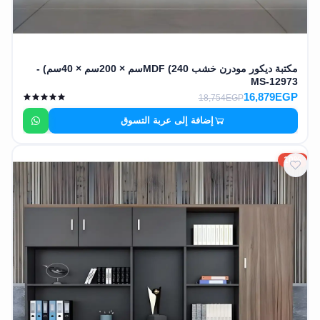
مكتبة ديكور مودرن خشب MDF (240سم × 200سم × 40سم) -
MS-12973
16,879EGP
18,754EGP
إضافة إلى عربة التسوق
10%