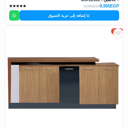
8,955EGP
9,950EGP
إضافة إلى عربة التسوق
10%