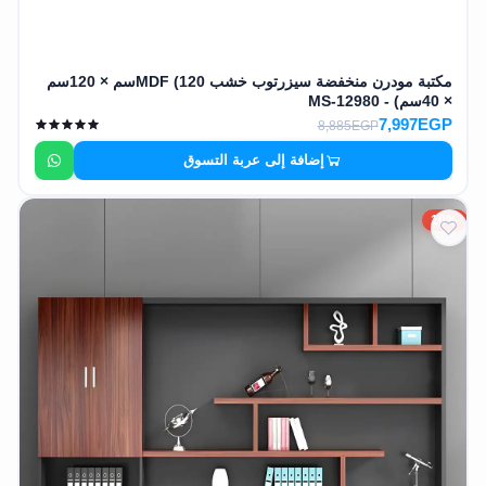
مكتبة مودرن منخفضة سيزرتوب خشب MDF (120سم × 120سم
× 40سم) - MS-12980
7,997EGP
8,885EGP
إضافة إلى عربة التسوق
10%