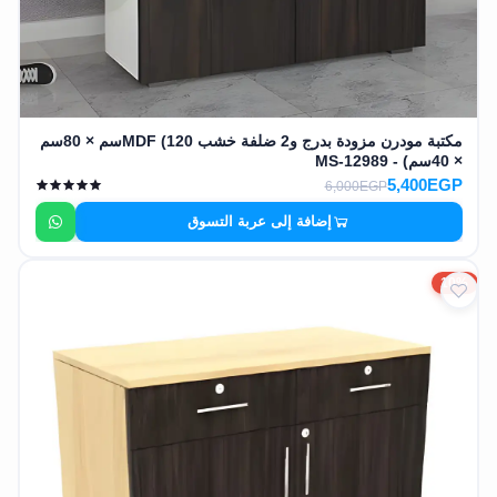
مكتبة مودرن مزودة بدرج و2 ضلفة خشب MDF (120سم × 80سم
× 40سم) - MS-12989
5,400EGP
6,000EGP
إضافة إلى عربة التسوق
10%