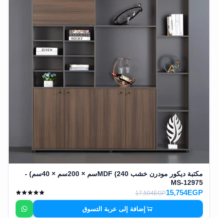
مكتبة ديكور مودرن خشب MDF (240سم × 200سم × 40سم) -
MS-12975
15,754EGP
17,504EGP
إضافة إلى عربة التسوق