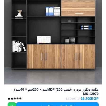
مكتبة ديكور مودرن خشب MDF (200سم × 200سم × 40سم) -
MS-12970
16,200EGP
18,000EGP