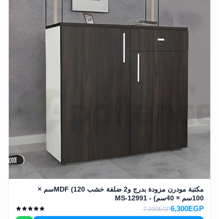
مكتبة مودرن مزودة بدرج و2 ضلفة خشب MDF (120سم ×
100سم × 40سم) - MS-12991
6,300EGP
7,000EGP