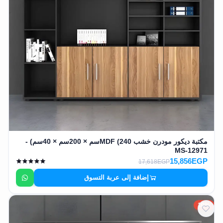
مكتبة ديكور مودرن خشب MDF (240سم × 200سم × 40سم) -
MS-12971
15,856EGP
17,618EGP
إضافة إلى عربة التسوق
10%