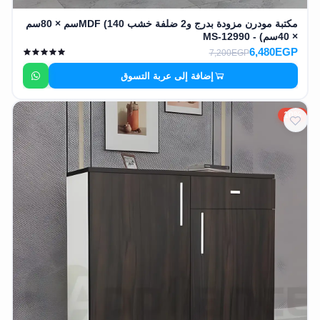
مكتبة مودرن مزودة بدرج و2 ضلفة خشب MDF (140سم × 80سم
× 40سم) - MS-12990
6,480EGP
7,200EGP
إضافة إلى عربة التسوق
10%