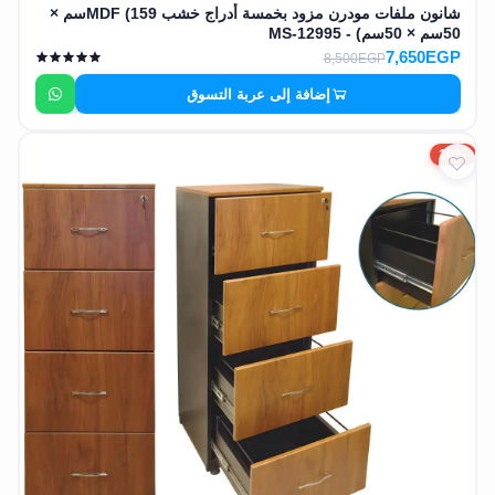
شانون ملفات مودرن مزود بخمسة أدراج خشب MDF (159سم ×
50سم × 50سم) - MS-12995
7,650EGP
8,500EGP
إضافة إلى عربة التسوق
10%