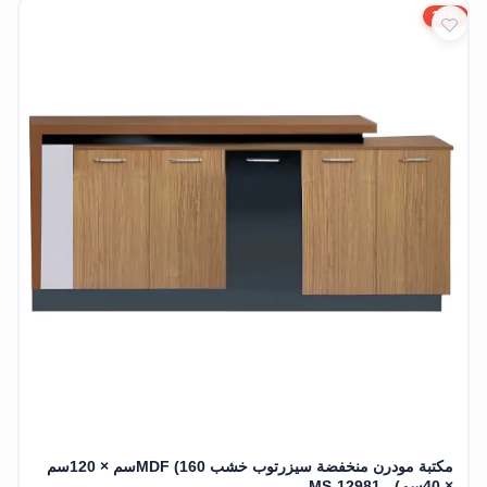
10%
مكتبة مودرن منخفضة سيزرتوب خشب MDF (160سم × 120سم
× 40سم) - MS-12981