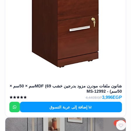
شانون ملفات مودرن مزود بدرجين خشب MDF (69سم × 50سم ×
50سم) - MS-12992
3,996EGP
4,440EGP
إضافة إلى عربة التسوق
10%