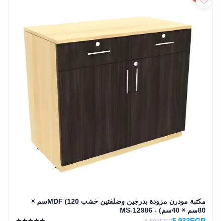
مكتبة مودرن مزودة بدرجين وضلفتين خشب MDF (120سم ×
80سم × 40سم) - MS-12986
5,933EGP