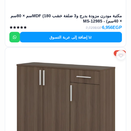
مكتبة مودرن مزودة بدرج و3 ضلفة خشب MDF (180سم × 80سم
× 40سم) - MS-12985
6,956EGP
7,729EGP
إضافة إلى عربة التسوق
10%