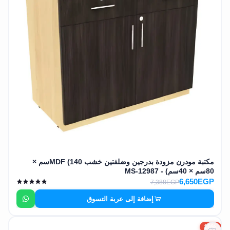
مكتبة مودرن مزودة بدرجين وضلفتين خشب MDF (140سم ×
80سم × 40سم) - MS-12987
6,650EGP
7,388EGP
إضافة إلى عربة التسوق
10%