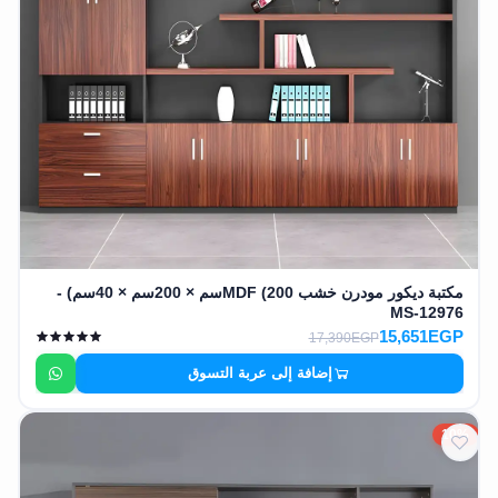
مكتبة ديكور مودرن خشب MDF (200سم × 200سم × 40سم) -
MS-12976
15,651EGP
17,390EGP
إضافة إلى عربة التسوق
10%