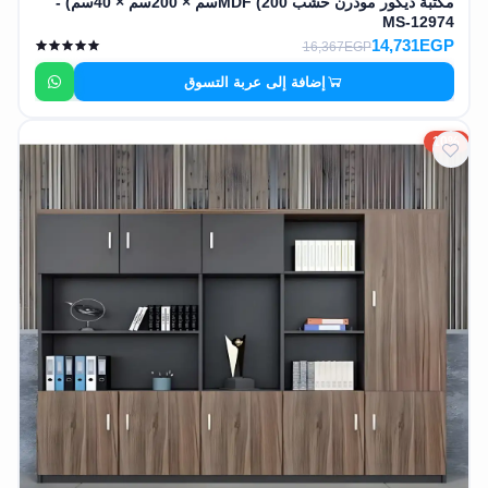
مكتبة ديكور مودرن خشب MDF (200سم × 200سم × 40سم) -
MS-12974
14,731EGP
16,367EGP
إضافة إلى عربة التسوق
10%