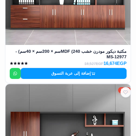
مكتبة ديكور مودرن خشب MDF (240سم × 200سم × 40سم) -
MS-12977
16,674EGP
18,527EGP
إضافة إلى عربة التسوق
10%