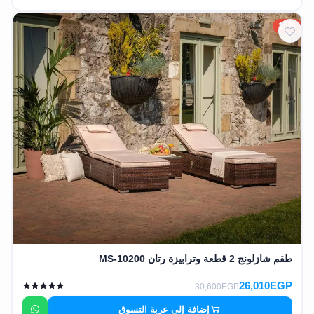
15%
طقم شازلونج 2 قطعة وترابيزة رتان MS-10200
26,010EGP
30,600EGP
إضافة إلى عربة التسوق