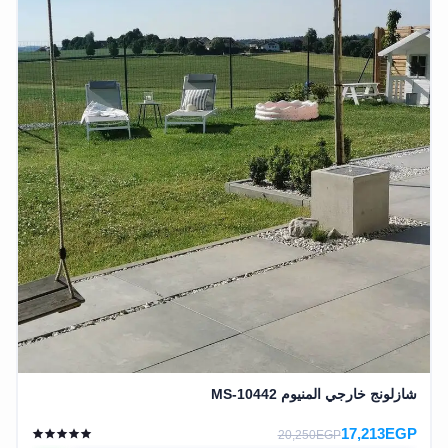
شازلونج خارجي المنيوم MS-10442
17,213EGP
20,250EGP