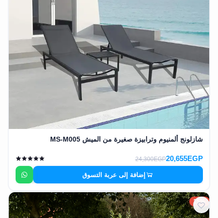
شازلونج ألمنيوم وترابيزة صغيرة من الميش MS-M005
20,655EGP
24,300EGP
إضافة إلى عربة التسوق
15%