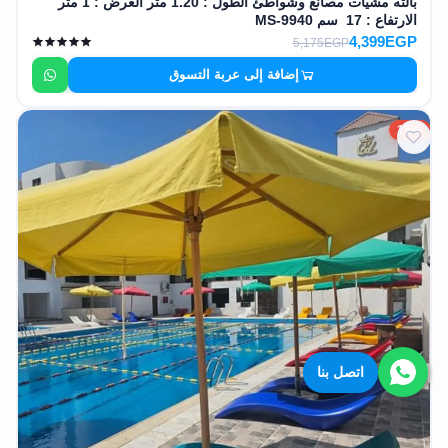
بالته مشيات مصانع وشواطئ الطول : 1.20 متر العرض : 1 متر
الارتفاع : 17 سم MS-9940
4,399EGP
5,175EGP
إضافة إلى عربة التسوق
15%
اتصل بنا