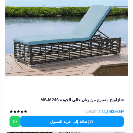
شازلونج مصنوع من رتان عالي الجودة MS-M246
11,093EGP
13,050EGP
إضافة إلى عربة التسوق