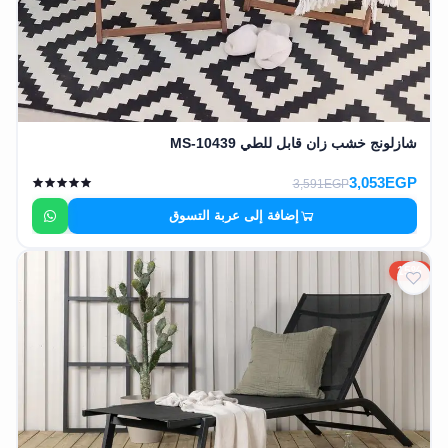
شازلونج خشب زان قابل للطي MS-10439
3,053EGP
3,591EGP
إضافة إلى عربة التسوق
15%