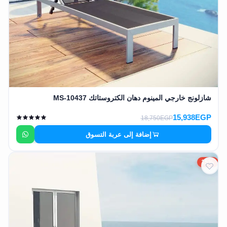
شازلونج خارجي المينوم دهان الكتروستاتك MS-10437
15,938EGP
18,750EGP
إضافة إلى عربة التسوق
15%