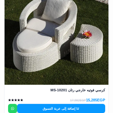
كرسي فوتيه خارجي رتان MS-10201
15,285EGP
17,982EGP
إضافة إلى عربة التسوق