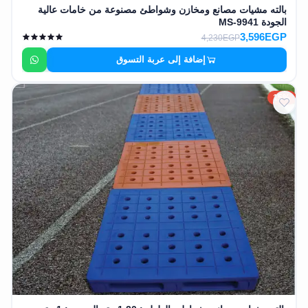
بالته مشيات مصانع ومخازن وشواطئ مصنوعة من خامات عالية
الجودة MS-9941
3,596EGP
4,230EGP
إضافة إلى عربة التسوق
15%