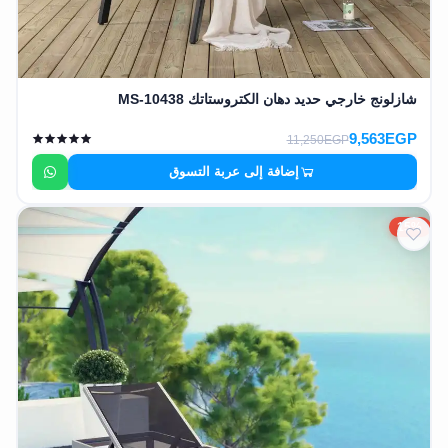
شازلونج خارجي حديد دهان الكتروستاتك MS-10438
9,563EGP
11,250EGP
إضافة إلى عربة التسوق
15%