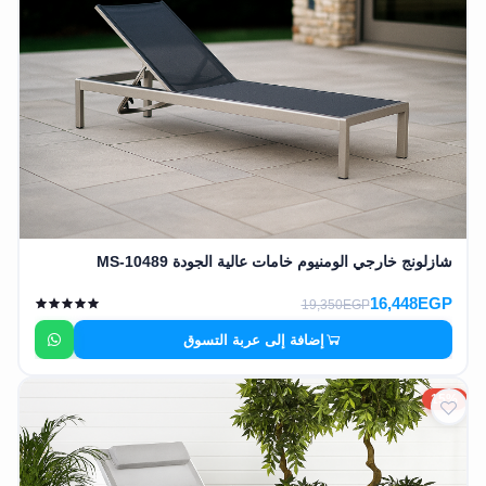
EN
تسجيل
الدخول
اشترك
الآن
شازلونج خارجي الومنيوم خامات عالية الجودة MS-10489
16,448EGP
19,350EGP
إضافة إلى عربة التسوق
15%