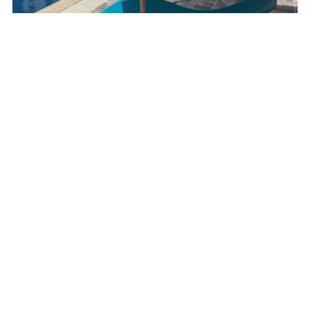
شازلونج الشاطئ مصنوع من بلاستك عالي الجودة MS-9935
6,503EGP
7,650EGP
إضافة إلى عربة التسوق
15%