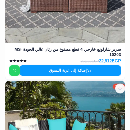
سرير شازلونج خارجي 4 قطع مصنوع من رتان عالي الجودة MS-
10203
22,912EGP
26,955EGP
إضافة إلى عربة التسوق
15%