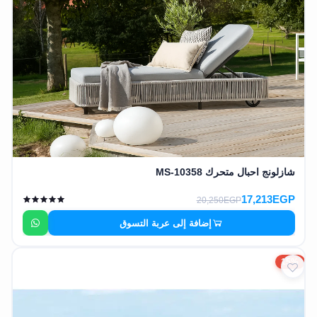
شازلونج احبال متحرك MS-10358
17,213EGP
20,250EGP
إضافة إلى عربة التسوق
15%