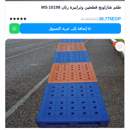
طقم شازلونج قطعتين وترابيزة رتان MS-10198
26,775EGP
31,500EGP
إضافة إلى عربة التسوق
15%