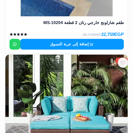
طقم شازلونج خارجي رتان 2 قطعة MS-10204
22,759EGP
26,775EGP
إضافة إلى عربة التسوق
15%