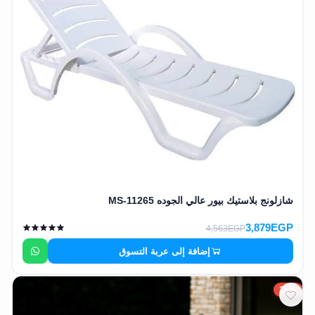
وشواطئ
أثاث
كافيهات
ومطاعم
وفنادق
حواجز
مرورية
خزانات
مياه
شازلونج بلاستيك بيور عالي الجوده MS-11265
أثاث
3,879EGP
4,563EGP
الحيوانات
إضافة إلى عربة التسوق
أدوات
نظافة
15%