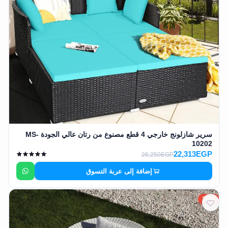
سرير شازلونج خارجي 4 قطع مصنوع من رتان عالي الجودة MS-
10202
22,313EGP
26,250EGP
إضافة إلى عربة التسوق
15%