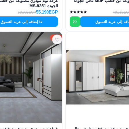
غرفة نوم مصنوعة من خشب MDF عالي الجودة
الجودة MS-9251
55,190EGP
58,095EGP
48,565EG
فة إلى عربة التسوق
إضافة إلى عربة التسوق
5%
رن مصنوعة من خشب طبيعي عالي
غرفة نوم مودرن مصنوع من خشب ك