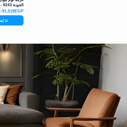
الجودة MS - 9243
91,519EGP
P
إضا