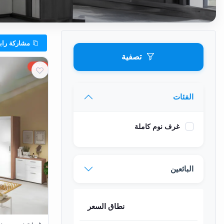
وشواطئ
أثاث
كافيهات
مشاركة رابط الفئه
ومطاعم
تصفية
وفنادق
5%
حواجز
مرورية
الفئات
خزانات
غرف نوم كاملة
مياه
أثاث
الحيوانات
البائعين
أدوات
نظافة
نطاق السعر