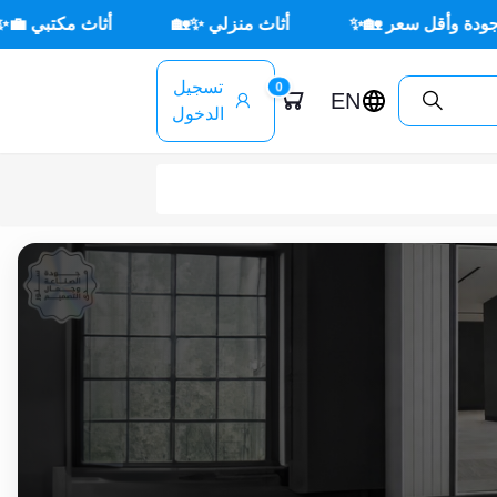
ر 🏡✨
أثاث منزلي ✨🏡
أثاث مكتبي 💼✨
🌳 أث
تسجيل
0
EN
الدخول