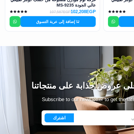
عالي الجودة MS-9235
102,208EGP
107,587EGP
إضافة إلى عربة التسوق
ى عروض جذابة على منتجاتنا
Subscribe to our newsletter to get the la
اشترك