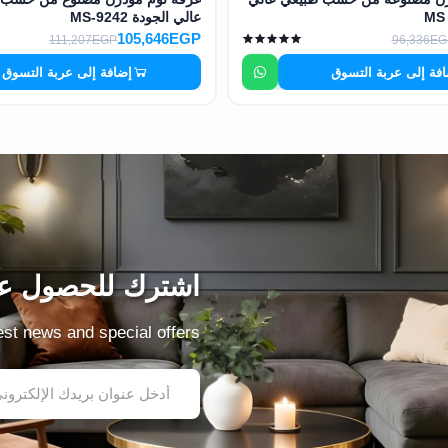
عالي الجودة MS-9242
105,646EGP
111,207EGP
96,336EG
فة إلى عربة التسوق
إضافة إلى عربة التسوق
اشترك للحصول عل
test news and special offers