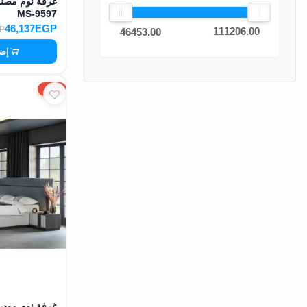
MS-9597
EN
46,137EGP
P
111206.00
46453.00
إضا
تسجيل
الدخول
5%
اشترك
الآن
غرفة نوم مود