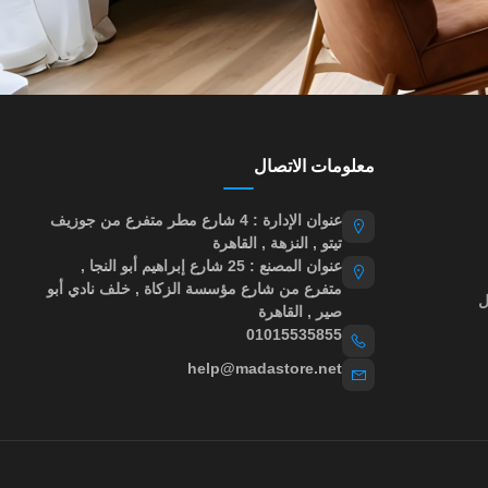
معلومات الاتصال
عنوان الإدارة : 4 شارع مطر متفرع من جوزيف
تيتو , النزهة , القاهرة
عنوان المصنع : 25 شارع إبراهيم أبو النجا ,
متفرع من شارع مؤسسة الزكاة , خلف نادي أبو
ل
صير , القاهرة
01015535855
help@madastore.net