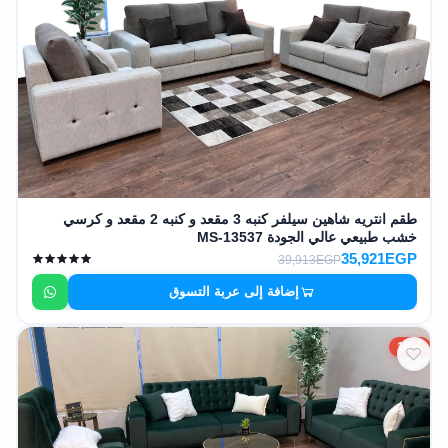
وشواطئ
أثاث
كافيهات
ومطاعم
وفنادق
حواجز
مرورية
طقم انتريه شاهين سيلفر كنبه 3 مقعد و كنبه 2 مقعد و كرسي
خزانات
خشب طبيعي عالي الجودة MS-13537
مياه
35,921EGP
39,913EGP
إضافة إلى عربة التسوق
أثاث
الحيوانات
10%
أدوات
نظافة