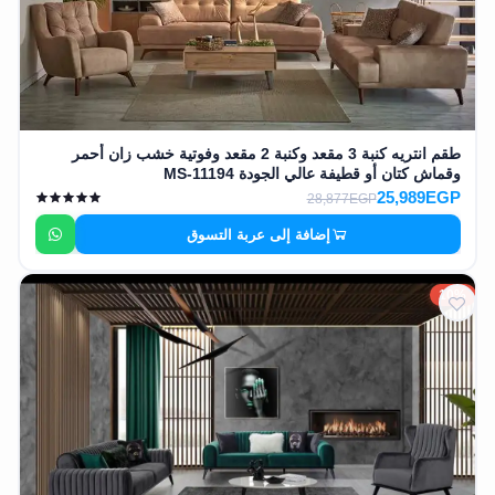
طقم انتريه كنبة 3 مقعد وكنبة 2 مقعد وفوتية خشب زان أحمر
وقماش كتان أو قطيفة عالي الجودة MS-11194
25,989EGP
28,877EGP
إضافة إلى عربة التسوق
10%