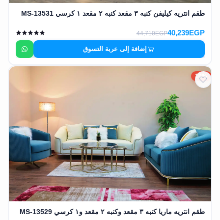
طقم انتريه كيليفن كنبه ٣ مقعد كنبه ٢ مقعد ١ كرسي MS-13531
40,239EGP
44,710EGP
إضافة إلى عربة التسوق
10%
طقم انتريه ماريا كنبه ٣ مقعد وكنبه ٢ مقعد و١ كرسي MS-13529