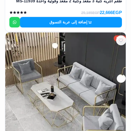
طقم انتريه كنبة 3 مقعد وكنبة 2 مقعد وفوتية واحدة MS-11939
22,666EGP
25,185EGP
إضافة إلى عربة التسوق
10%