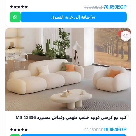
70,650EGP
78,500EGP
إضافة إلى عربة التسوق
10%
كنبة مع كرسي فوتية خشب طبيعي وقماش مستورد MS-13396
19,854EGP
22,060EGP