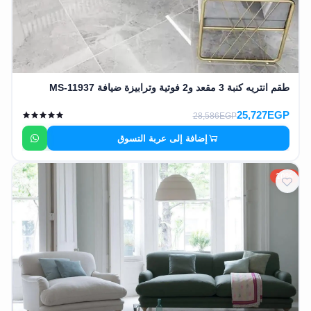
طقم انتريه كنبة 3 مقعد و2 فوتية وترابيزة ضيافة MS-11937
25,727EGP
28,586EGP
إضافة إلى عربة التسوق
10%