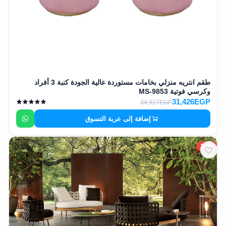
طقم انتريه منزلي بخامات مستوردة عالية الجودة كنبة 3 أفراد
وكرسي فوتية MS-9853
31,426EGP
34,917EGP
إضافة إلى عربة التسوق
10%