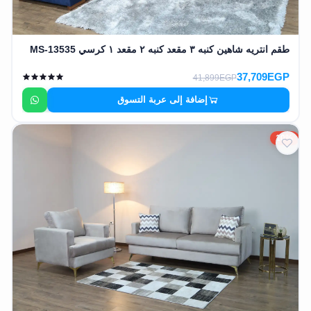
طقم انتريه شاهين كنبه ٣ مقعد كنبه ٢ مقعد ١ كرسي MS-13535
37,709EGP
41,899EGP
إضافة إلى عربة التسوق
10%