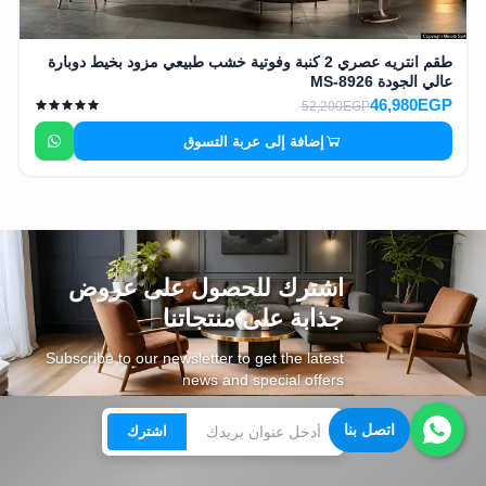
طقم انتريه عصري 2 كنبة وفوتية خشب طبيعي مزود بخيط دوبارة
عالي الجودة MS-8926
46,980EGP
52,200EGP
إضافة إلى عربة التسوق
اشترك للحصول على عروض
جذابة على منتجاتنا
Subscribe to our newsletter to get the latest
news and special offers
اتصل بنا
اشترك