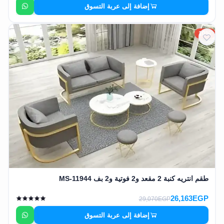
إضافة إلى عربة التسوق
10%
طقم انتريه كنبة 2 مقعد و2 فوتية و2 بف MS-11944
26,163EGP
29,070EGP
إضافة إلى عربة التسوق