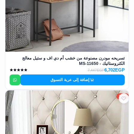
تسريحه مودرن مصنوعة من خشب أم دي اف و ستيل معالج
الكتروستاتيك - MS-11650
6,702EGP
7,447EGP
إضافة إلى عربة التسوق
10%