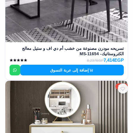
تسريحه مودرن مصنوعة من خشب أم دي اف و ستيل معالج
الكتروستاتيك- MS-11654
7,414EGP
8,237EGP
إضافة إلى عربة التسوق
10%