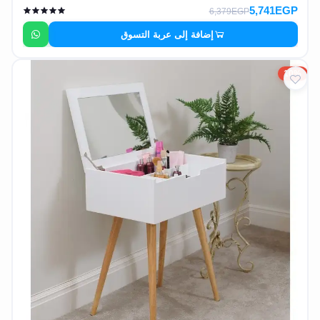
5,741EGP
6,379EGP
إضافة إلى عربة التسوق
10%