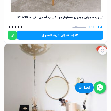
تسريحه ميني مودرن مصنوع من خشب ام دي اف MS-9607
3,050EGP
3,388EGP
إضافة إلى عربة التسوق
10%
اتصل بنا