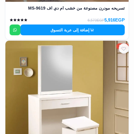
تسريحه مودرن مصنوعة من خشب ام دي اف MS-9619
5,916EGP
6,573EGP
إضافة إلى عربة التسوق
10%