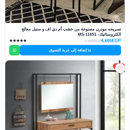
تسريحه مودرن مصنوعة من خشب أم دي اف و ستيل معالج
الكتروستاتيك- MS-11651
6,665EGP
7,405EGP
إضافة إلى عربة التسوق
10%