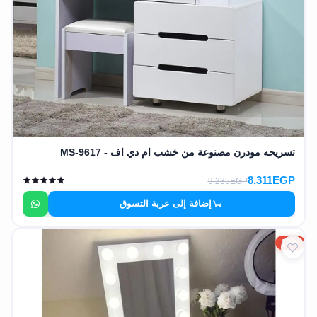
تسريحه مودرن مصنوعة من خشب ام دي اف - MS-9617
8,311EGP
9,235EGP
إضافة إلى عربة التسوق
10%