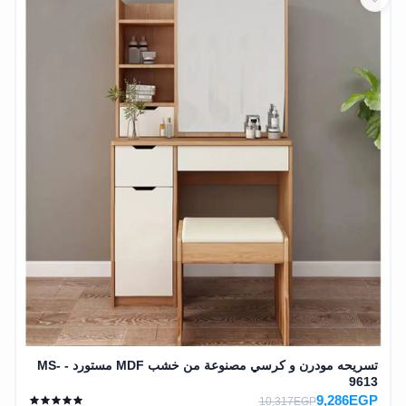
تسريحه مودرن و كرسي مصنوعة من خشب MDF مستورد - MS-
9613
9,286EGP
10,317EGP