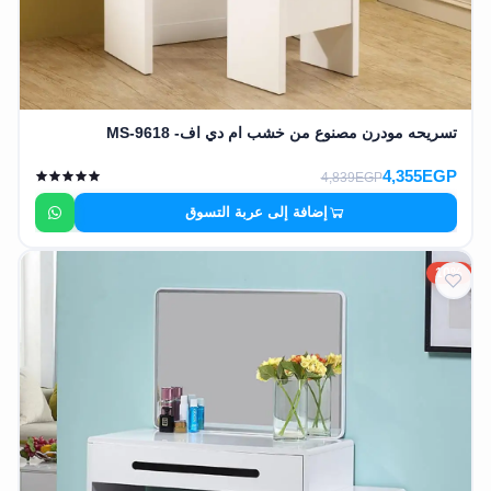
تسريحه مودرن مصنوع من خشب ام دي اف- MS-9618
4,355EGP
4,839EGP
إضافة إلى عربة التسوق
10%