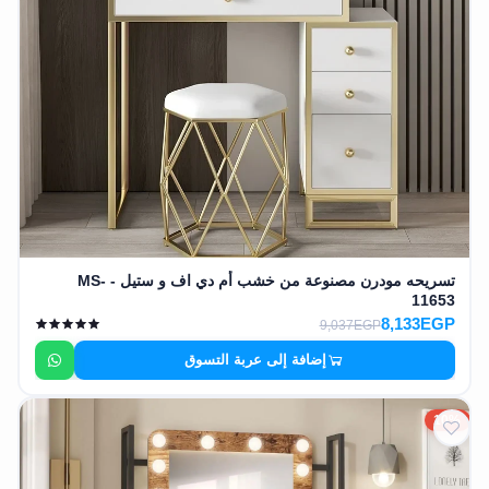
تسريحه مودرن مصنوعة من خشب أم دي اف و ستيل - MS-
11653
8,133EGP
9,037EGP
إضافة إلى عربة التسوق
10%