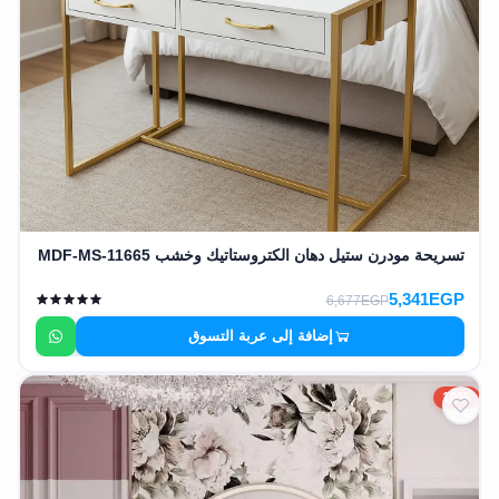
وشواطئ
أثاث
كافيهات
ومطاعم
وفنادق
حواجز
مرورية
تسريحة مودرن ستيل دهان الكتروستاتيك وخشب MDF-MS-11665
خزانات
مياه
5,341EGP
6,677EGP
إضافة إلى عربة التسوق
أثاث
الحيوانات
10%
أدوات
نظافة