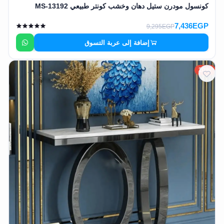
كونسول مودرن ستيل دهان وخشب كونتر طبيعي MS-13192
7,436EGP
9,295EGP
إضافة إلى عربة التسوق
20%