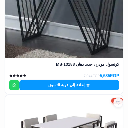
كونسول مودرن حديد دهان MS-13188
5,635EGP
7,044EGP
إضافة إلى عربة التسوق
10%