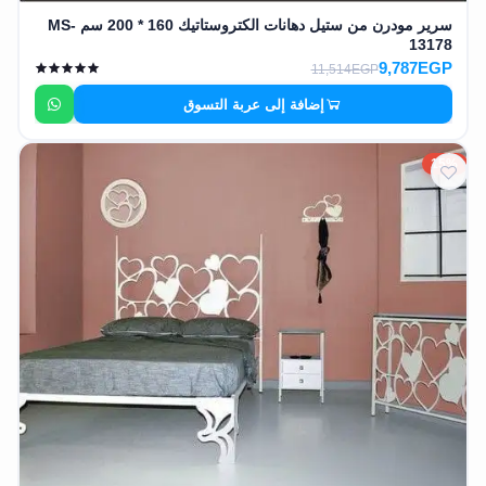
سرير مودرن من ستيل دهانات الكتروستاتيك 160 * 200 سم MS-
13178
9,787EGP
11,514EGP
إضافة إلى عربة التسوق
15%