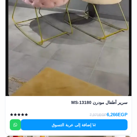
سرير أطفال مودرن MS-13180
6,266EGP
7,371EGP
إضافة إلى عربة التسوق