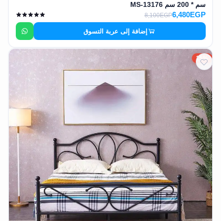
سم * 200 سم MS-13176
6,480EGP
8,100EGP
إضافة إلى عربة التسوق
15%