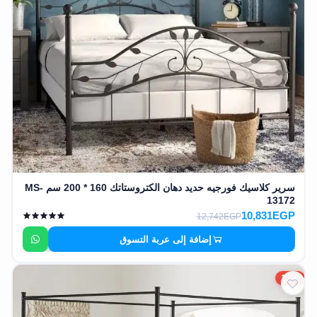
سرير كلاسيك فورجيه حديد دهان الكتروستاتك 160 * 200 سم MS-
13172
10,831EGP
12,742EGP
إضافة إلى عربة التسوق
15%