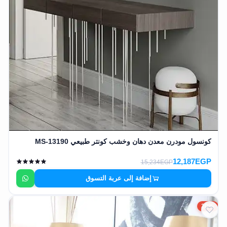
كونسول مودرن معدن دهان وخشب كونتر طبيعي MS-13190
12,187EGP
15,234EGP
إضافة إلى عربة التسوق
20%