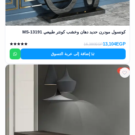
كونسول مودرن حديد دهان وخشب كونتر طبيعي MS-13191
13,104EGP
16,380EGP
إضافة إلى عربة التسوق
20%