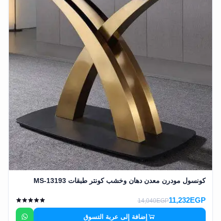
وشواطئ
أثاث
كافيهات
ومطاعم
وفنادق
حواجز
مرورية
خزانات
مياه
أثاث
الحيوانات
كونسول مودرن معدن دهان وخشب كونتر طبقات MS-13193
أدوات
11,232EGP
نظافة
14,040EGP
إضافة إلى عربة التسوق