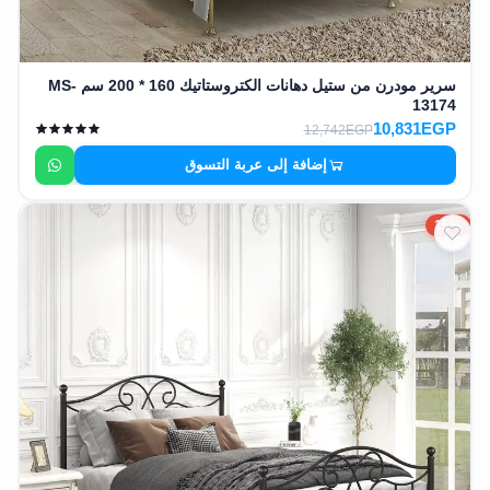
سرير مودرن من ستيل دهانات الكتروستاتيك 160 * 200 سم MS-
13174
10,831EGP
12,742EGP
إضافة إلى عربة التسوق
15%