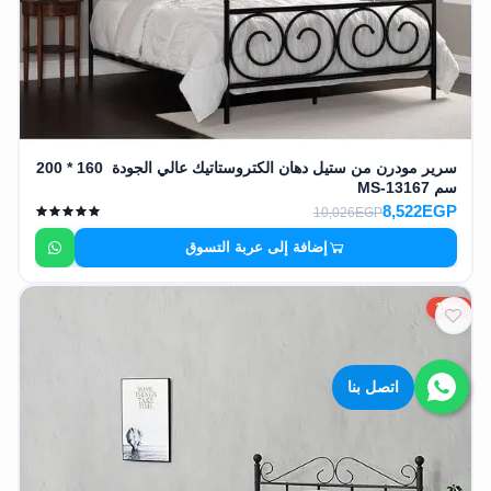
سرير مودرن من ستيل دهان الكتروستاتيك عالي الجودة 160 * 200
سم MS-13167
8,522EGP
10,026EGP
إضافة إلى عربة التسوق
15%
اتصل بنا