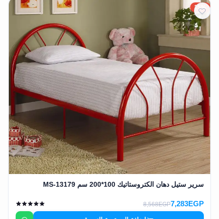
15%
سرير ستيل دهان الكتروستاتيك 100*200 سم MS-13179
7,283EGP
8,568EGP