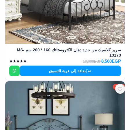
سرير كلاسيك من حديد دهان الكتروستاتك 160 * 200 سم MS-
13173
8,500EGP
10,000EGP
إضافة إلى عربة التسوق
15%