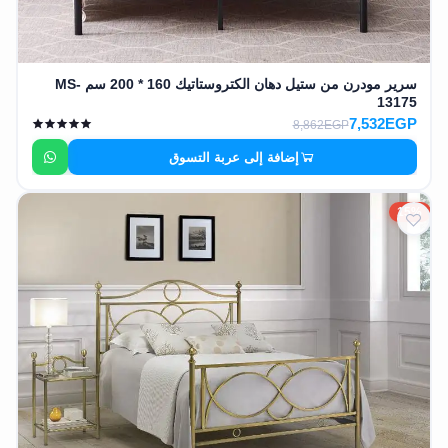
سرير مودرن من ستيل دهان الكتروستاتيك 160 * 200 سم MS-
13175
7,532EGP
8,862EGP
إضافة إلى عربة التسوق
15%