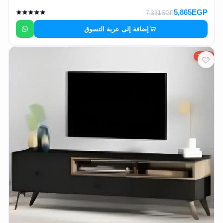
5,865EGP
7,331EGP
إضافة إلى عربة التسوق
20%