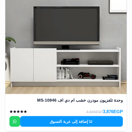
وحدة تلفزيون مودرن خشب ام دي اف MS-10846
3,876EGP
4,845EGP
إضافة إلى عربة التسوق