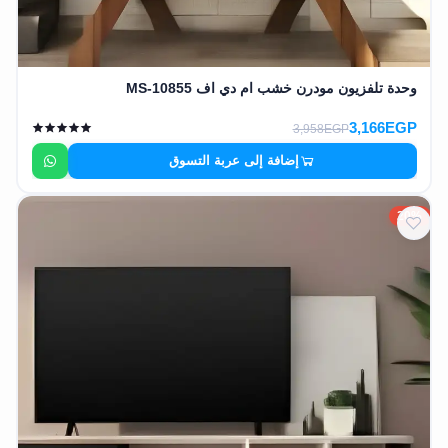
وحدة تلفزيون مودرن خشب ام دي اف MS-10855
3,166EGP
3,958EGP
إضافة إلى عربة التسوق
20%