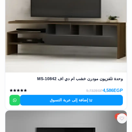
وحدة تلفزيون مودرن خشب ام دي اف MS-10842
4,586EGP
5,732EGP
إضافة إلى عربة التسوق
20%