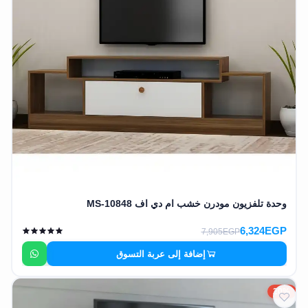
وحدة تلفزيون مودرن خشب ام دي اف MS-10848
6,324EGP
7,905EGP
إضافة إلى عربة التسوق
20%