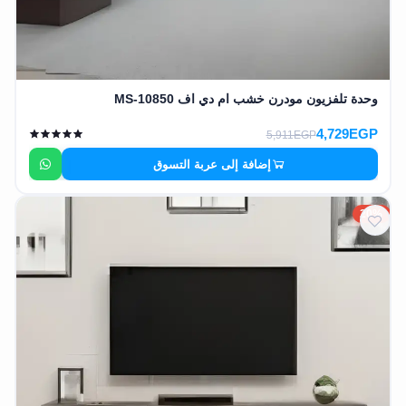
وحدة تلفزيون مودرن خشب ام دي اف MS-10850
4,729EGP
5,911EGP
إضافة إلى عربة التسوق
20%