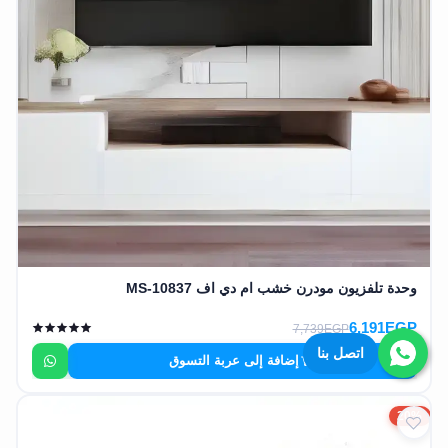
وحدة تلفزيون مودرن خشب ام دي اف MS-10837
6,191EGP
7,739EGP
اتصل بنا
إضافة إلى عربة التسوق
20%