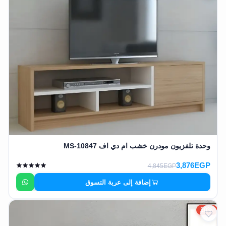
وحدة تلفزيون مودرن خشب ام دي اف MS-10847
3,876EGP
4,845EGP
إضافة إلى عربة التسوق
20%