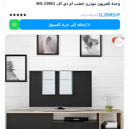
وحدة تلفزيون مودرن خشب ام دي اف MS-10861
11,259EGP
14,074EGP
إضافة إلى عربة التسوق
20%