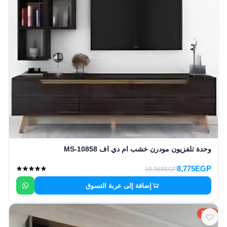
وحدة تلفزيون مودرن خشب ام دي اف MS-10858
8,775EGP
10,968EGP
إضافة إلى عربة التسوق
20%