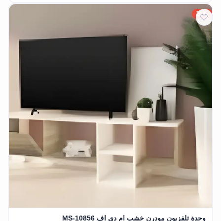
20%
وحدة تلفزيون مودرن خشب ام دي اف MS-10856