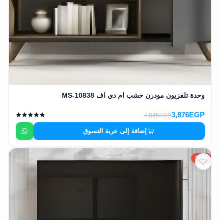
وحدة تلفزيون مودرن خشب ام دي اف MS-10838
3,876EGP
4,845EGP
إضافة إلى عربة التسوق
20%