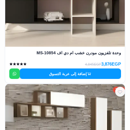
وحدة تلفزيون مودرن خشب ام دي اف MS-10854
3,876EGP
4,845EGP
إضافة إلى عربة التسوق
20%