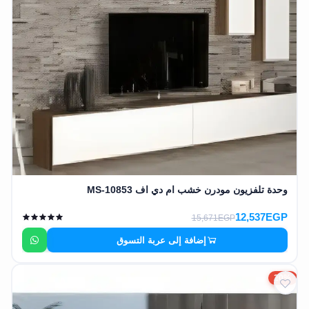
وحدة تلفزيون مودرن خشب ام دي اف MS-10853
12,537EGP
15,671EGP
إضافة إلى عربة التسوق
20%