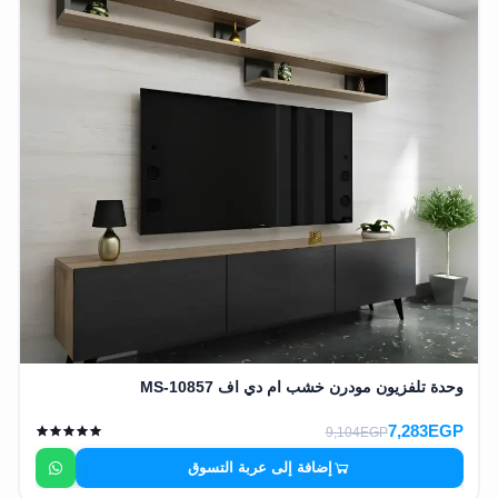
وحدة تلفزيون مودرن خشب ام دي اف MS-10857
7,283EGP
9,104EGP
إضافة إلى عربة التسوق