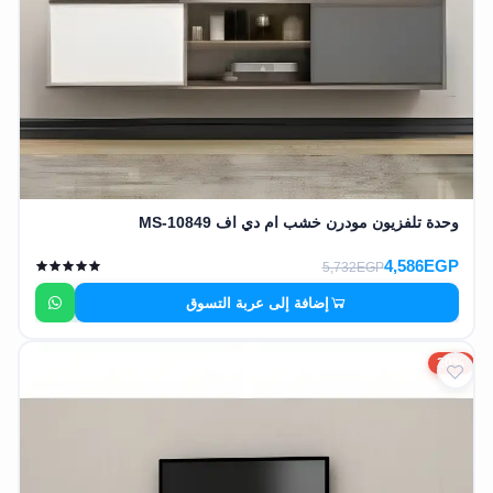
وحدة تلفزيون مودرن خشب ام دي اف MS-10849
4,586EGP
5,732EGP
إضافة إلى عربة التسوق
20%