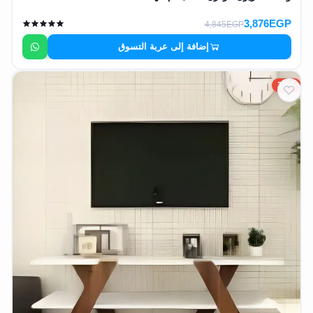
3,876EGP
4,845EGP
إضافة إلى عربة التسوق
20%