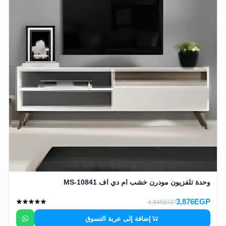
وحدة تلفزيون مودرن خشب ام دي اف MS-10841
3,876EGP
4,845EGP
إضافة إلى عربة التسوق