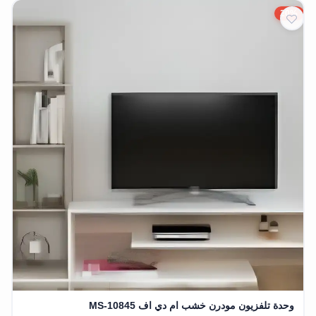
20%
وحدة تلفزيون مودرن خشب ام دي اف MS-10845