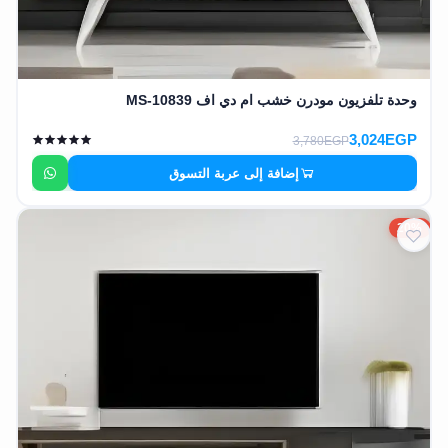
وحدة تلفزيون مودرن خشب ام دي اف MS-10839
3,024EGP
3,780EGP
إضافة إلى عربة التسوق
20%