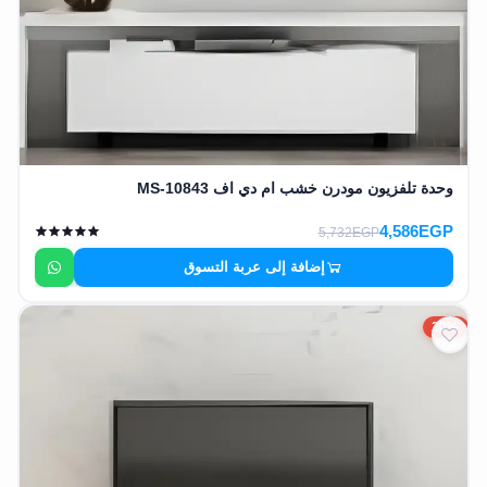
وحدة تلفزيون مودرن خشب ام دي اف MS-10843
4,586EGP
5,732EGP
إضافة إلى عربة التسوق
20%