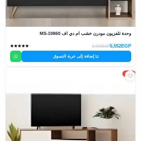
وحدة تلفزيون مودرن خشب ام دي اف MS-10860
5,552EGP
6,940EGP
إضافة إلى عربة التسوق
20%