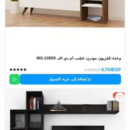
وحدة تلفزيون مودرن خشب ام دي اف MS-10859
4,743EGP
5,929EGP
إضافة إلى عربة التسوق
20%