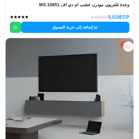
وحدة تلفزيون مودرن خشب ام دي اف MS-10851
5,510EGP
6,887EGP
إضافة إلى عربة التسوق
20%