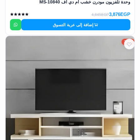
وحدة تلفزيون مودرن خشب ام دي اف MS-10840
3,876EGP
4,845EGP
إضافة إلى عربة التسوق
20%