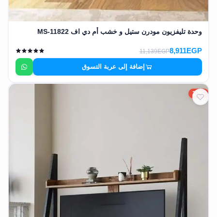
وحدة تليفزيون مودرن ستيل و خشب أم دي اف MS-11822
8,911EGP
11,139EGP
إضافة إلى عربة التسوق
20%