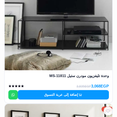
وحدة تليفزيون مودرن ستيل MS-11811
3,068EGP
3,835EGP
إضافة إلى عربة التسوق
24%