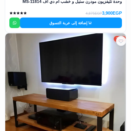
وحدة تليفزيون مودرن ستيل و خشب أم دي اف MS-11814
3,900EGP
4,875EGP
إضافة إلى عربة التسوق
20%