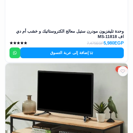
وحدة تليفزيون مودرن ستيل معالج الكتروستاتيك و خشب أم دي
اف MS-11818
5,980EGP
7,475EGP
إضافة إلى عربة التسوق
20%