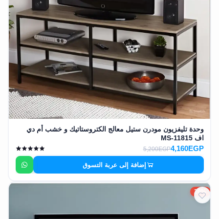
وحدة تليفزيون مودرن ستيل معالج الكتروستاتيك و خشب أم دي
اف MS-11815
4,160EGP
5,200EGP
إضافة إلى عربة التسوق
20%