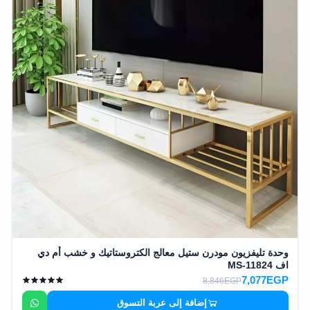
وشواطئ
أثاث
كافيهات
ومطاعم
وفنادق
حواجز
مرورية
خزانات
مياه
أثاث
الحيوانات
وحدة تليفزيون مودرن ستيل معالج الكتروستاتيك و خشب أم دي
اف MS-11824
أدوات
7,077EGP
نظافة
8,846EGP
إضافة إلى عربة التسوق