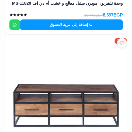
وحدة تليفزيون مودرن ستيل معالج و خشب أم دي اف MS-11820
8,597EGP
10,746EGP
إضافة إلى عربة التسوق
20%