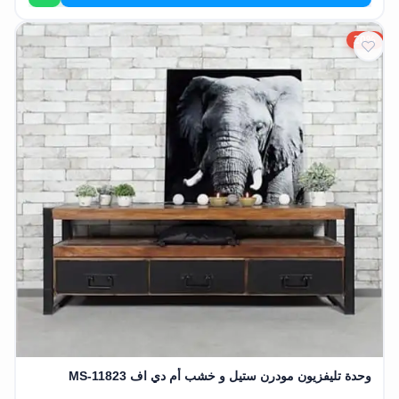
EN
20%
تسجيل
الدخول
اشترك
الآن
وحدة تليفزيون مودرن ستيل و خشب أم دي اف MS-11823