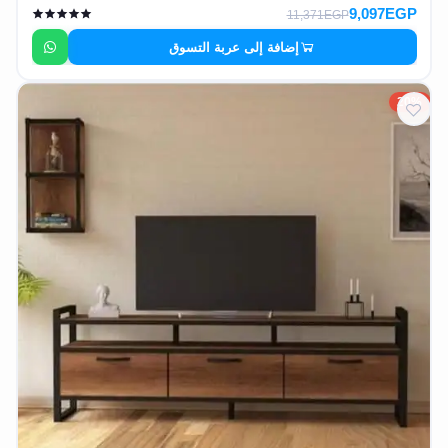
9,097EGP
11,371EGP
إضافة إلى عربة التسوق
20%