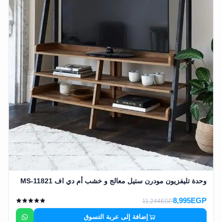
وحدة تليفزيون مودرن ستيل معالج و خشب أم دي اف MS-11821
8,995EGP
11,244EGP
إضافة إلى عربة التسوق