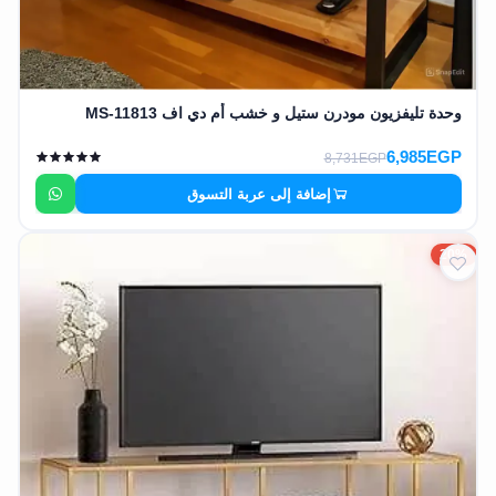
وحدة تليفزيون مودرن ستيل و خشب أم دي اف MS-11813
6,985EGP
8,731EGP
إضافة إلى عربة التسوق
20%