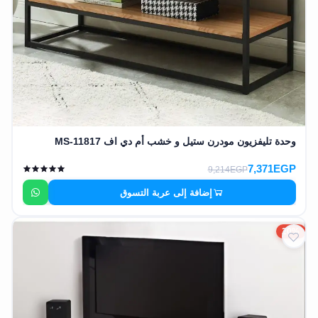
وحدة تليفزيون مودرن ستيل و خشب أم دي اف MS-11817
7,371EGP
9,214EGP
إضافة إلى عربة التسوق
20%