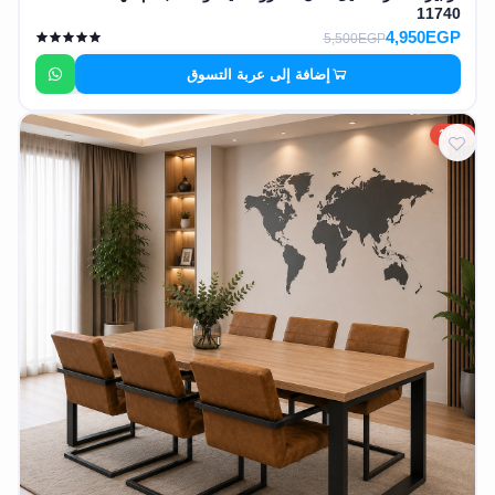
11740
4,950EGP
5,500EGP
إضافة إلى عربة التسوق
10%