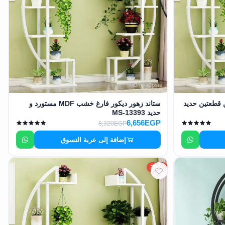
 قطعتين حديد
ستاند زهور ديكور فارغ خشب MDF مستورد و
حديد MS-13393
6,656EGP
8,320EGP
إضافة إلى عربة التسوق
20%