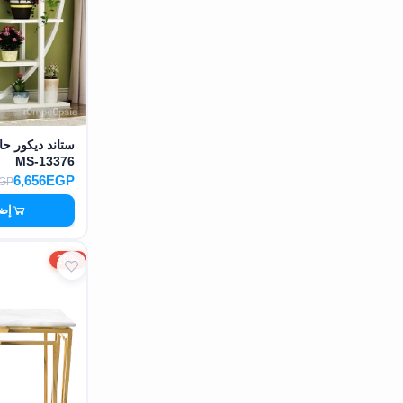
ستاند ديكور ح
MS-13376
6,656EGP
EGP
إضا
20%