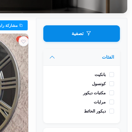
وشواطئ
أثاث
كافيهات
مشاركة رابط الفئه
ومطاعم
تصفية
وفنادق
20%
حواجز
مرورية
الفئات
خزانات
بانكيت
مياه
كونسول
أثاث
مكتبات ديكور
الحيوانات
مرايات
ديكور الحائط
أدوات
نظافة