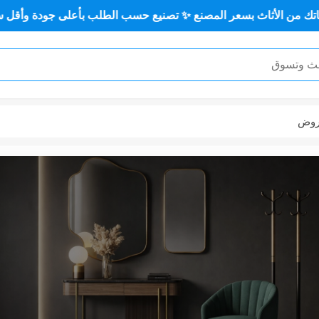
نع ✨ تصنيع حسب الطلب بأعلى جودة وأقل سعر 🏡✨
أثاث منز
وض