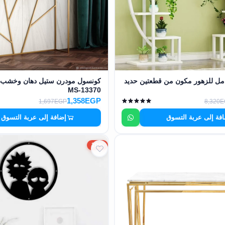
امل للزهور مكون من قطعتين حديد
MS-13370
1,358EGP
1,697EGP
8,320
فة إلى عربة التسوق
إضافة إلى عربة التسوق
20%