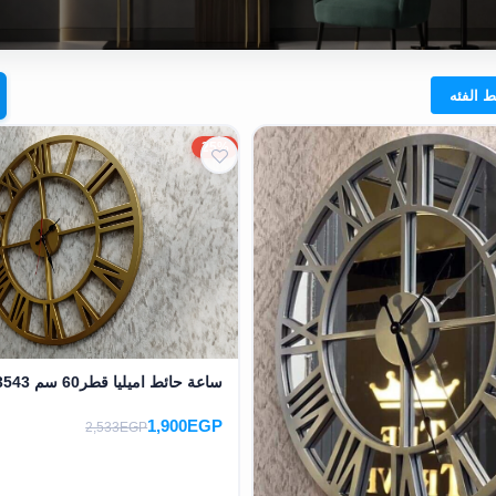
25%
ساعة حائط اميليا قطر60 سم MS-13543
1,900EGP
2,533EGP