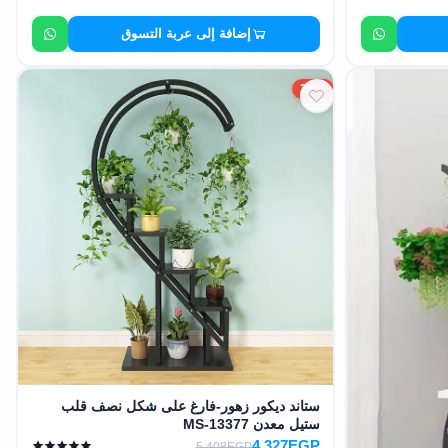
إضافة إلى عربة التسوق
20%
ستاند ديكور زهور-فارغ على شكل نصف قلب
ستيل معدن MS-13377
4,327EGP
5,408EGP