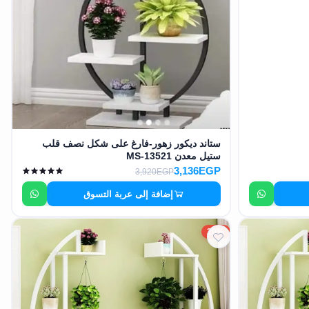
ستاند ديكور زهور-فارغ على شكل نصف قلب
ستيل معدن MS-13521
3,136EGP
3,920EGP
إضافة إلى عربة التسوق
20%