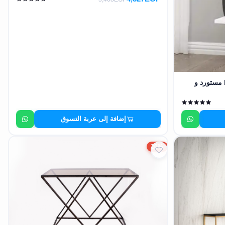
ستاند زهور ديكور فارغ خشب MDF مستورد و
إضافة إلى عربة التسوق
20%