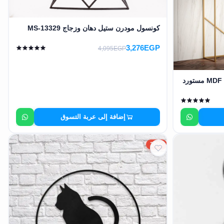
كونسول مودرن ستيل دهان وزجاج MS-13329
3,276EGP
4,095EGP
كونسول مودرن ستيل دهان وخشب MDF مستورد
إضافة إلى عربة التسوق
20%