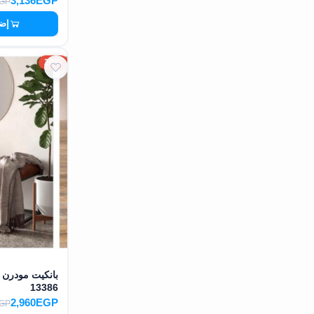
3,136EGP
EGP
إضا
20%
13386
2,960EGP
EGP