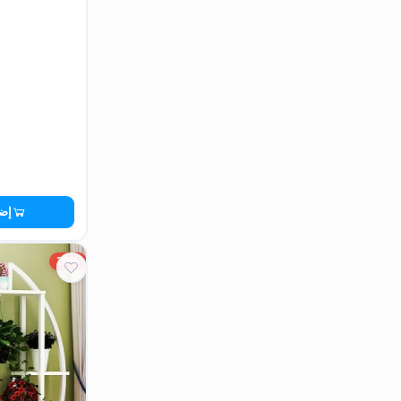
إضا
20%