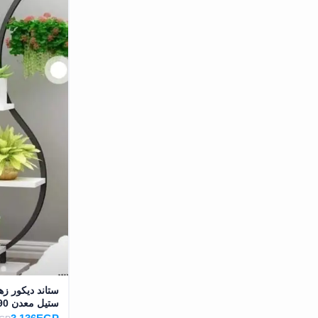
ستاند ديكور 
ستيل معدن MS-13390