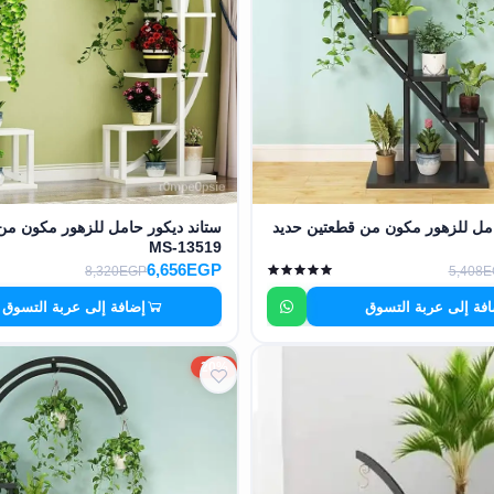
امل للزهور مكون من قطعتين حديد
ستاند ديكور حامل للزهور مكون من
MS-13519
6,656EGP
8,320EGP
5,408
فة إلى عربة التسوق
إضافة إلى عربة التسوق
20%