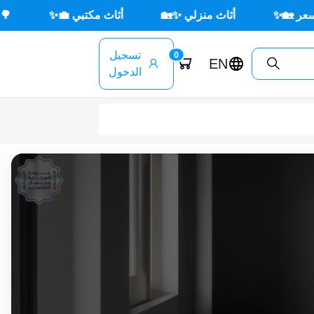

🌳 أثاث خارجي ☀️🪑
أثاث مكتبي 💼✨
أثاث م
تسجيل
0
EN
الدخول