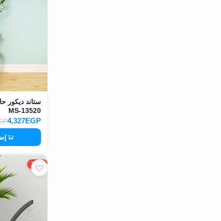
ستاند ديكور ح
MS-13520
4,327EGP
EGP
إضا
20%