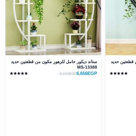
 قطعتين حديد
ستاند ديكور حامل للزهور مكون من قطعتين حديد
MS-13388
6,656EGP
8,320EGP