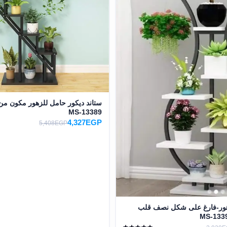
ستاند ديكور حامل للزهور مكون من
MS-13389
4,327EGP
5,408EGP
زهور-فارغ على شكل نصف قلب