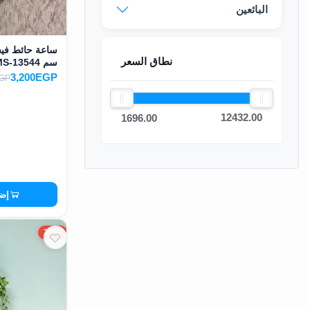
البائعين
EN
نطاق السعر
تسجيل
سم MS-13544
الدخول
3,200EGP
EGP
اشترك
12432.00
1696.00
الآن
إضا
20%