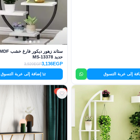
حديد MS-13378
3,136EGP
3,920EGP
فة إلى عربة التسوق
إضافة إلى عربة التسوق
20%