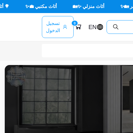
أثاث مكتبي 💼✨
🌳 أثاث خارجي ☀️🪑
جديد × جدي
تسجيل
0
EN
الدخول