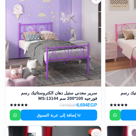
تيك رسم
سرير معدني ستيل دهان الكتروستاتيك رسم
فورجيه 100*200 سم MS-13144
6,694EGP
7,875EGP
إضافة إلى عربة التسوق
15%