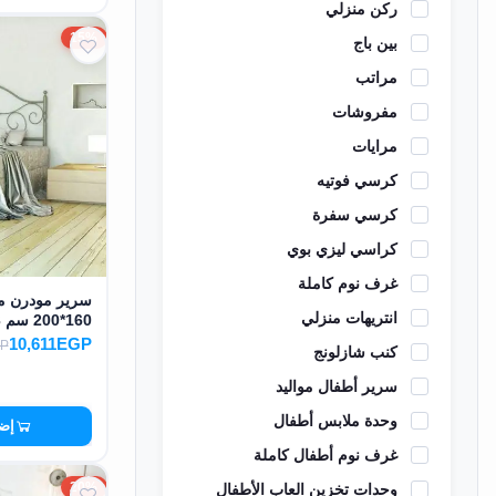
ركن منزلي
15%
بين باج
مراتب
مفروشات
مرايات
كرسي فوتيه
كرسي سفرة
كراسي ليزي بوي
غرف نوم كاملة
سرير مودرن مص
انتريهات منزلي
160*200 سم MS-13153
10,611EGP
GP
كنب شازلونج
سرير أطفال مواليد
وحدة ملابس أطفال
إضا
غرف نوم أطفال كاملة
20%
وحدات تخزين العاب الأطفال