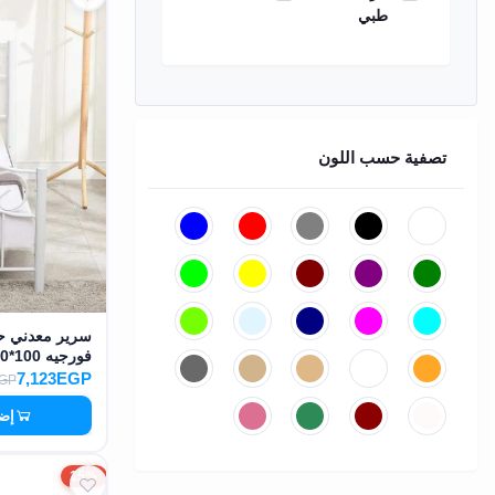
طبي
تصفية حسب اللون
سرير معدني حد
فورجيه 100*200 سم MS-13143
7,123EGP
EGP
إضا
15%