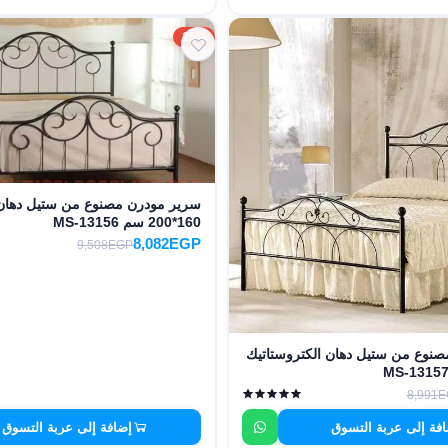
15%
سرير مودرن مصنوع من ستيل دهان 
160*200 سم MS-13156
8,082EGP
9,508EGP
نوع من ستيل دهان الكتروستاتيك
8,991
فة إلى عربة التسوق
إضافة إلى عربة التسوق