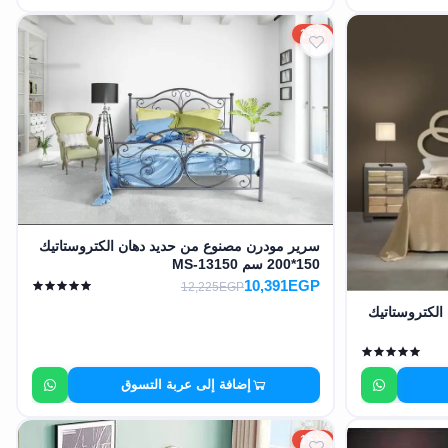
15%
سرير مودرن مصنوع من حديد دهان الكتروستاتيك
150*200 سم MS-13150
10,391EGP
12,225EGP
لكتروستاتيك
إضافة إلى عربة التسوق
15%