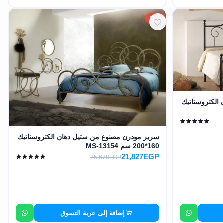
15%
الكتروستاتيك
سرير مودرن مصنوع من ستيل دهان الكتروستاتيك
160*200 سم MS-13154
21,827EGP
25,678EGP
إضافة إلى عربة التسوق