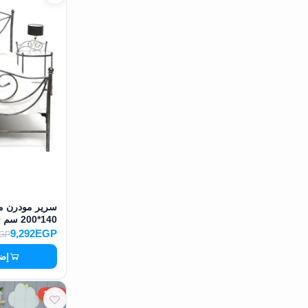
سرير مودرن مص
140*200 سم MS-13140
9,292EGP
EGP
إضا
15%