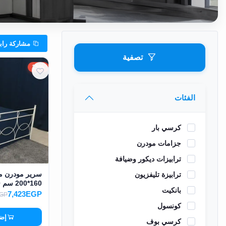
وشواطئ
أثاث
كافيهات
مشاركة رابط الفئه
ومطاعم
تصفية
وفنادق
15%
حواجز
مرورية
الفئات
خزانات
كرسي بار
مياه
جزامات مودرن
أثاث
ترابيزات ديكور وضيافة
الحيوانات
سرير مودرن مص
ترابيزة تليفزيون
160*200 سم MS-13160
بانكيت
7,423EGP
أدوات
EGP
نظافة
كونسول
إضا
كرسي بوف