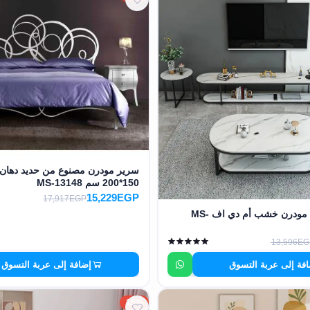
سرير مودرن مصنوع من حديد دهان ا
150*200 سم MS-13148
15,229EGP
17,917EGP
وحدة تليفزيون مودرن خشب أم دي اف MS-
13,596EG
فة إلى عربة التسوق
إضافة إلى عربة التسوق
15%