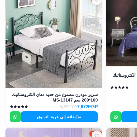
لكتروستاتيك
سرير مودرن مصنوع من حديد دهان الكتروستاتيك
100*200 سم MS-13147
7,972EGP
9,379EGP
إضافة إلى عربة التسوق
15%