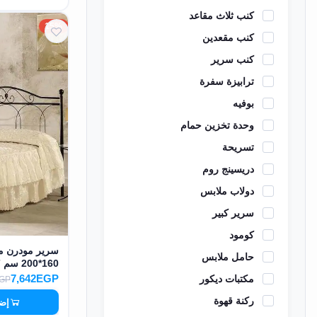
كنب ثلاث مقاعد
EN
15%
كنب مقعدين
كنب سرير
تسجيل
الدخول
ترابيزة سفرة
بوفيه
اشترك
وحدة تخزين حمام
الآن
تسريحة
دريسينج روم
دولاب ملابس
سرير كبير
كومود
سرير مودرن مص
حامل ملابس
160*200 سم MS-13157
7,642EGP
مكتبات ديكور
EGP
ركنة قهوة
إضا