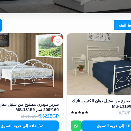
15%
نوع من ستيل دهان الكتروستاتيك
سرير مودرن مصنوع من ستيل دهان 
160*200 سم MS-13159
8,732
9,622EGP
11,319EGP
فة إلى عربة التسوق
إضافة إلى عربة التسوق