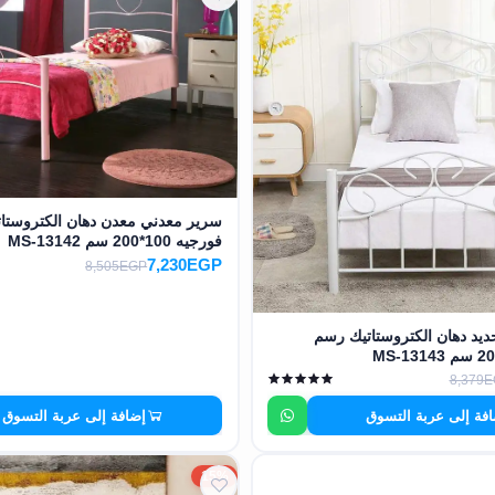
سرير معدني معدن دهان الكتروستا
فورجيه 100*200 سم MS-13142
7,230EGP
8,505EGP
يد دهان الكتروستاتيك رسم
8,379
فة إلى عربة التسوق
إضافة إلى عربة التسوق
15%