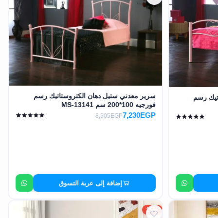
سرير معدني ستيل دهان الكتروستاتيك رسم
تيك رسم
فورجيه 100*200 سم MS-13141
7,230EGP
8,505EGP
إضافة إلى عربة التسوق
15%