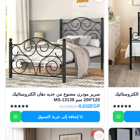
لكتروستاتيك
سرير مودرن مصنوع من حديد دهان الكتروستاتيك
120*200 سم MS-13138
8,632EGP
10,155EGP
إضافة إلى عربة التسوق
15%