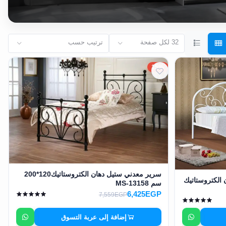
32 لكل صفحة
ترتيب حسب
15%
سرير معدني ستيل دهان الكتروستاتيك120*200
الكتروستاتيك
سم MS-13158
6,425EGP
7,559EGP
إضافة إلى عربة التسوق