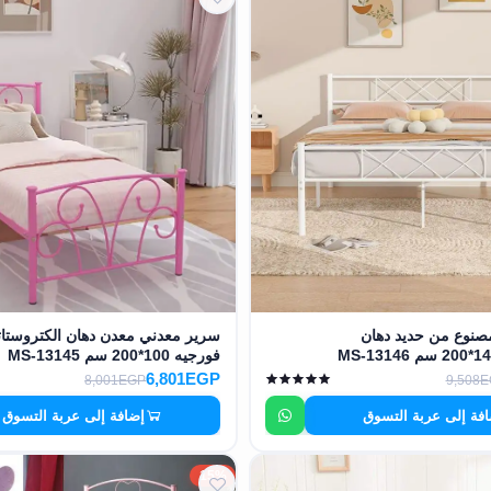
صنوع من حديد دهان
سرير معدني معدن دهان الكتروستا
فورجيه 100*200 سم MS-13145
6,801EGP
8,001EGP
9,508
فة إلى عربة التسوق
إضافة إلى عربة التسوق
15%