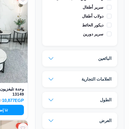
سرير أطفال
دولاب أطفال
ديكور الحائط
سرير دورين
البائعين
العلامات التجارية
13149
الطول
10,877EGP
P
إضا
العرض
15%