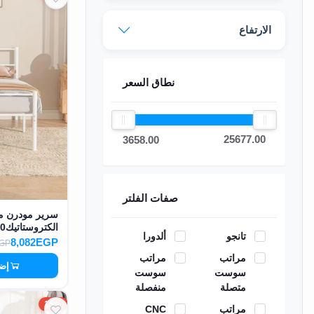
الارتفاع
نطاق السعر
25677.00
3658.00
صفات الفلتر
سرير مودرن م
الكتروستاتيك140*200 سم MS-13146
تانجو
ألدورا
8,082EGP
EGP
مراتب
مراتب
إضا
سوست
سوست
متصلة
منفصلة
15%
مراتب
CNC