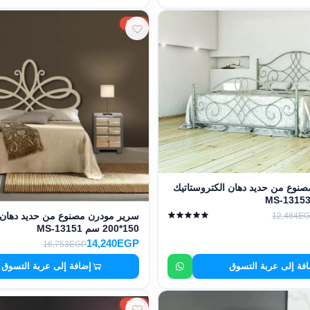
15%
نوع من حديد دهان الكتروستاتيك
سرير مودرن مصنوع من حديد دهان ا
12,484E
150*200 سم MS-13151
14,240EGP
16,753EGP
فة إلى عربة التسوق
إضافة إلى عربة التسوق
15%