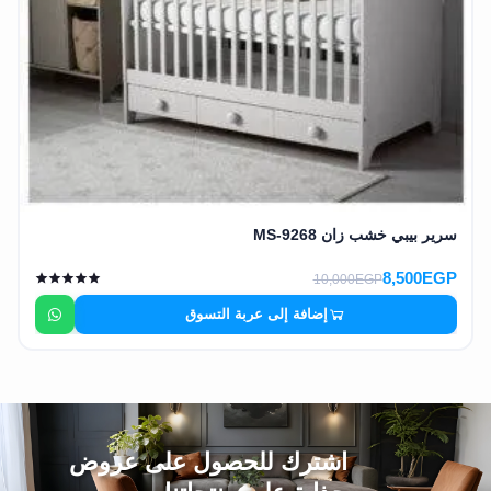
سرير بيبي خشب زان MS-9268
8,500EGP
10,000EGP
إضافة إلى عربة التسوق
اشترك للحصول على عروض