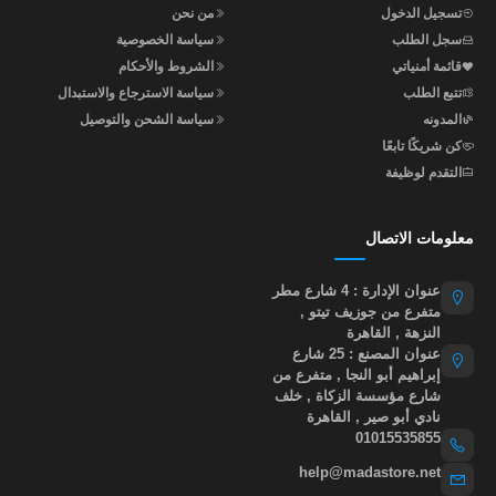
تسجيل الدخول
من نحن
سجل الطلب
سياسة الخصوصية
قائمة أمنياتي
الشروط والأحكام
تتبع الطلب
سياسة الاسترجاع والاستبدال
المدونه
سياسة الشحن والتوصيل
كن شريكًا تابعًا
التقدم لوظيفة
معلومات الاتصال
عنوان الإدارة : 4 شارع مطر
متفرع من جوزيف تيتو ,
النزهة , القاهرة
عنوان المصنع : 25 شارع
إبراهيم أبو النجا , متفرع من
شارع مؤسسة الزكاة , خلف
نادي أبو صير , القاهرة
01015535855
help@madastore.net