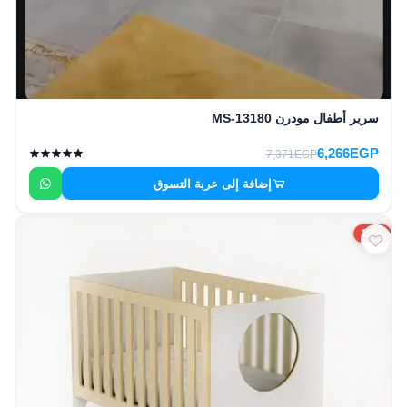
EN
تسجيل
الدخول
سرير أطفال مودرن MS-13180
اشترك
6,266EGP
7,371EGP
الآن
إضافة إلى عربة التسوق
15%