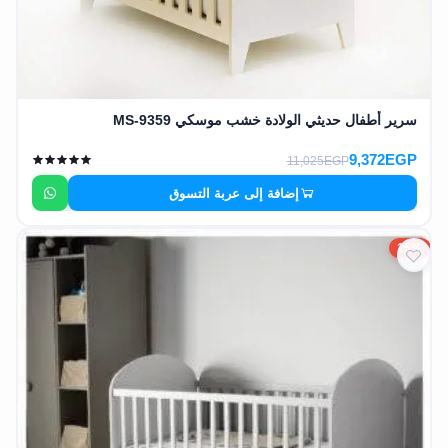
سرير أطفال حديثي الولادة خشب موسكي MS-9359
9,372EGP
11,025EGP
إضافة إلى عربة التسوق
15%