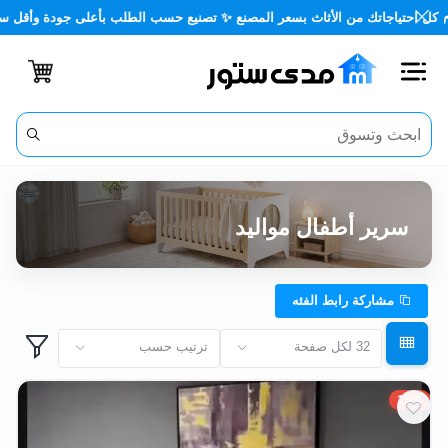
🪑 كل احتياجاتك من الأثاث بسعر المصنع ✨ تصنيع حسب الطلب بأعلى جودة وأق
اغلاق
الفئات
الحساب
سرير أطفال مواليد
أثاث
مكتبي
مشاركة رابط الفئه
أثاث
ترتيب حسب
32 لكل صفحة
منزلي
15%
أثاث
خارجي