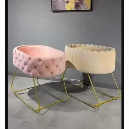
وشواطئ
أثاث
كافيهات
ومطاعم
وفنادق
حواجز
مرورية
خزانات
مياه
أثاث
الحيوانات
أدوات
نظافة