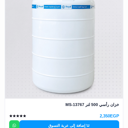
وشواطئ
أثاث
كافيهات
ومطاعم
وفنادق
حواجز
مرورية
خزانات
مياه
أثاث
الحيوانات
خزان رأسي 500 لتر MS-13767
أدوات
2,350EGP
نظافة
إضافة إلى عربة التسوق