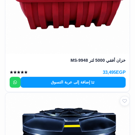
خزان أفقي 5000 لتر MS-9948
33,495EGP
إضافة إلى عربة التسوق