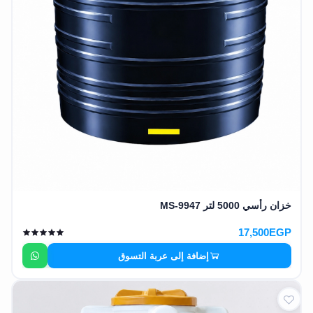
خزان رأسي 5000 لتر MS-9947
17,500EGP
إضافة إلى عربة التسوق