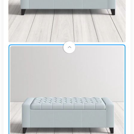
وشواطئ
أثاث
كافيهات
ومطاعم
وفنادق
حواجز
مرورية
خزانات
مياه
أثاث
الحيوانات
أدوات
نظافة