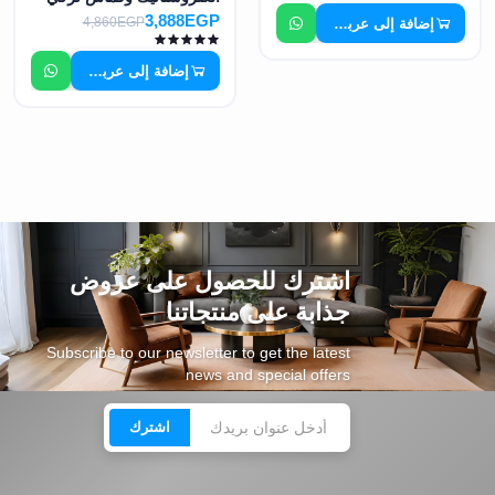
مستورد MS-7372
3,888EGP
4,860EGP
إضافة إلى عربة التسوق
إضافة إلى عربة التسوق
اشترك للحصول على عروض
جذابة على منتجاتنا
Subscribe to our newsletter to get the latest
news and special offers
اشترك