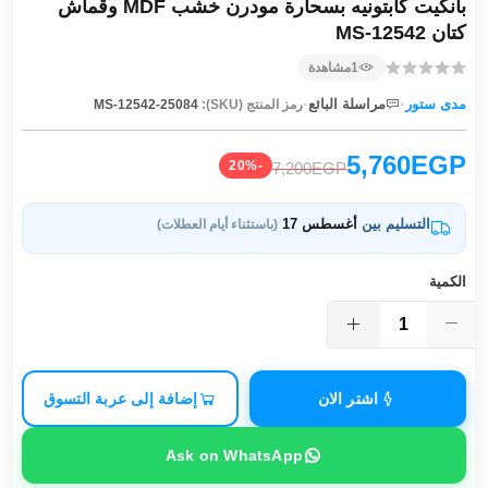
بانكيت كابتونيه بسحارة مودرن خشب MDF وقماش
كتان MS-12542
1
مشاهدة
·
·
مدى ستور
مراسلة البائع
رمز المنتج (SKU):
MS-12542-25084
5,760EGP
-20%
7,200EGP
التسليم بين
أغسطس 17
(باستثناء أيام العطلات)
الكمية
اشتر الان
إضافة إلى عربة التسوق
Ask on WhatsApp