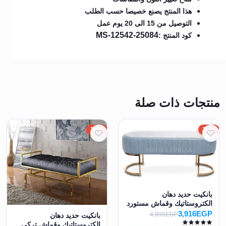
هذا المنتج يصنع خصيصا حسب الطلب
التوصيل من 15 الى 20 يوم عمل
MS-12542-25084
كود المنتج :
منتجات ذات صلة
20%
20%
بانكيت حديد دهان
الكتروستاتيك وقماش مستورد
MS-7371
3,916EGP
4,895EGP
بانكيت حديد دهان
الكتروستاتيك وقماش تركي