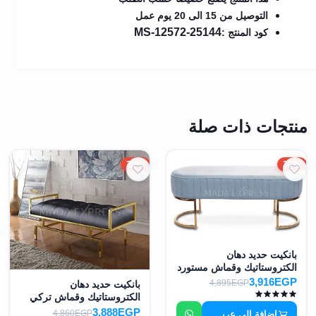
التوصيل من 15 الى 20 يوم عمل
MS-12572-25144
كود المنتج :
منتجات ذات صلة
20%
20%
بانكيت حديد دهان
الكتروستاتيك وقماش مستورد
MS-7371
3,916EGP
4,895EGP
بانكيت حديد دهان
الكتروستاتيك وقماش تركي
مستورد MS-7372
3,888EGP
4,860EGP
إضافة إلى عربة التسوق