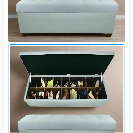
وشواطئ
أثاث
كافيهات
ومطاعم
وفنادق
حواجز
مرورية
خزانات
مياه
أثاث
الحيوانات
أدوات
نظافة