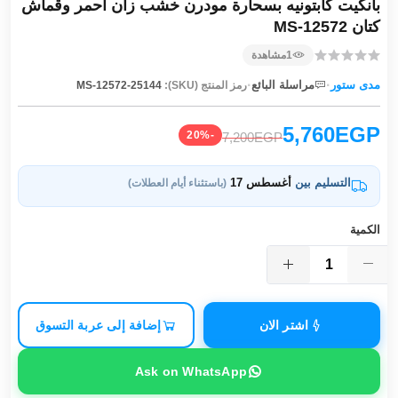
بانكيت كابتونيه بسحارة مودرن خشب زان أحمر وقماش
كتان MS-12572
1
مشاهدة
·
·
مدى ستور
مراسلة البائع
رمز المنتج (SKU):
MS-12572-25144
5,760EGP
-20%
7,200EGP
التسليم بين
أغسطس 17
(باستثناء أيام العطلات)
الكمية
اشتر الان
إضافة إلى عربة التسوق
Ask on WhatsApp