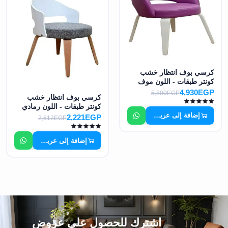
كرسي بوف انتظار خشب
كونتر طبقات - اللون موف
MS-7450
4,930EGP
5,800EGP
كرسي بوف انتظار خشب
كونتر طبقات - اللون رمادي
إضافة إلى عربة التسوق
وابيض MS-7451
2,221EGP
2,612EGP
إضافة إلى عربة التسوق
اشترك للحصول على عروض