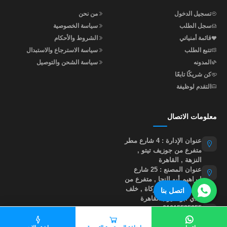
تسجيل الدخول
من نحن
سجل الطلب
سياسة الخصوصية
قائمة أمنياتي
الشروط والأحكام
تتبع الطلب
سياسة الاسترجاع والاستبدال
المدونه
سياسة الشحن والتوصيل
كن شريكًا تابعًا
التقدم لوظيفة
معلومات الاتصال
عنوان الإدارة : 4 شارع مطر
متفرع من جوزيف تيتو ,
النزهة , القاهرة
عنوان المصنع : 25 شارع
إبراهيم أبو النجا , متفرع من
شارع مؤسسة الزكاة , خلف
اتصل بنا
نادي أبو صير , القاهرة
01015535855
help@madastore.net