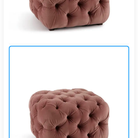
وشواطئ
أثاث
كافيهات
ومطاعم
وفنادق
حواجز
مرورية
خزانات
مياه
أثاث
الحيوانات
أدوات
نظافة