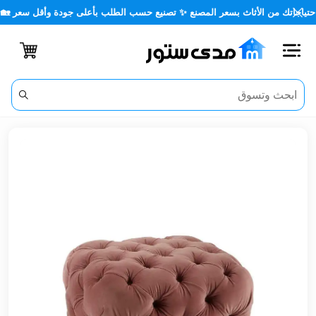
تك من الأثاث بسعر المصنع ✨ تصنيع حسب الطلب بأعلى جودة وأقل سعر 🏡✨
اغلاق
الفئات
الحساب
أثاث
مكتبي
أثاث
منزلي
أثاث
خارجي