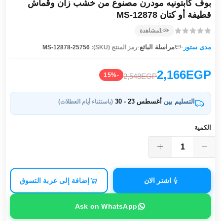
بوف كابتونيه مودرن مصنوع من خشب زان وقماش
قطيفة أو كتان MS-12878
1
مشاهدة
·
·
مدى ستور
مراسلة البائع
رمز المنتج (SKU):
MS-12878-25756
2,166EGP
-15%
2,548EGP
التسليم بين
أغسطس 23 - 30
(باستثناء أيام العطلات)
الكمية
اشتر الان
إضافة إلى عربة التسوق
Ask on WhatsApp