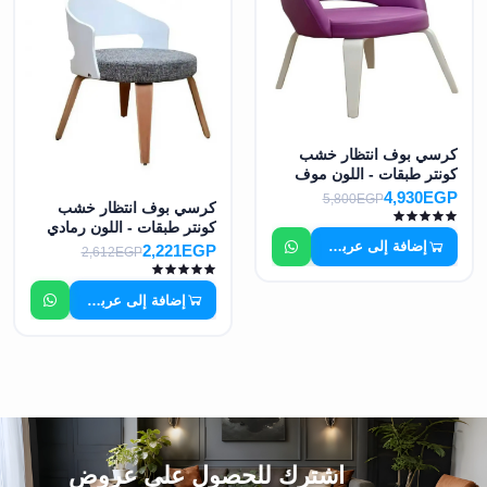
كرسي بوف انتظار خشب
كونتر طبقات - اللون موف
MS-7450
4,930EGP
5,800EGP
كرسي بوف انتظار خشب
كونتر طبقات - اللون رمادي
إضافة إلى عربة التسوق
وابيض MS-7451
2,221EGP
2,612EGP
إضافة إلى عربة التسوق
اشترك للحصول على عروض