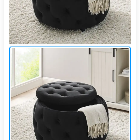
وشواطئ
أثاث
كافيهات
ومطاعم
وفنادق
حواجز
مرورية
خزانات
مياه
أثاث
الحيوانات
أدوات
نظافة