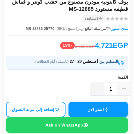
بوف كابتونيه مودرن مصنوع من خشب كونتر و قماش
قطيفه مستورد MS-12885
1
مشاهدة
·
·
مدى ستور
مراسلة البائع
رمز المنتج (SKU):
MS-12885-25770
4,721EGP
-15%
5,555EGP
التسليم بين
أغسطس 20 - 27
(باستثناء أيام العطلات)
الكمية
اشتر الان
إضافة إلى عربة التسوق
Ask on WhatsApp