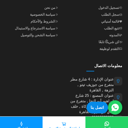
تسجيل الدخول
من نحن
سجل الطلب
سياسة الخصوصية
قائمة أمنياتي
الشروط والأحكام
تتبع الطلب
سياسة الاسترجاع والاستبدال
المدونه
سياسة الشحن والتوصيل
كن شريكًا تابعًا
التقدم لوظيفة
معلومات الاتصال
عنوان الإدارة : 4 شارع مطر
متفرع من جوزيف تيتو ,
النزهة , القاهرة
عنوان المصنع : 25 شارع
إبراهيم أبو النجا , متفرع من
شارع مؤسسة الزكاة , خلف
اتصل بنا
نادي أبو صير , القاهرة
01015535855
help@madastore.net