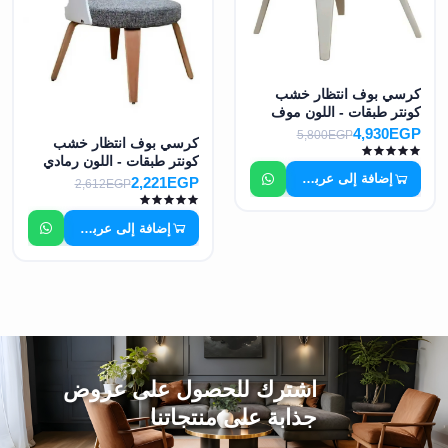
كرسي بوف انتظار خشب
كونتر طبقات - اللون موف
MS-7450
4,930EGP
5,800EGP
كرسي بوف انتظار خشب
كونتر طبقات - اللون رمادي
إضافة إلى عربة التسوق
وابيض MS-7451
2,221EGP
2,612EGP
إضافة إلى عربة التسوق
اشترك للحصول على عروض
جذابة على منتجاتنا