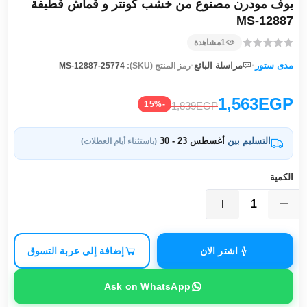
بوف مودرن مصنوع من خشب كونتر و قماش قطيفة
MS-12887
1
مشاهدة
·
·
مدى ستور
مراسلة البائع
رمز المنتج (SKU):
MS-12887-25774
1,563EGP
-15%
1,839EGP
التسليم بين
أغسطس 23 - 30
(باستثناء أيام العطلات)
الكمية
اشتر الان
إضافة إلى عربة التسوق
Ask on WhatsApp