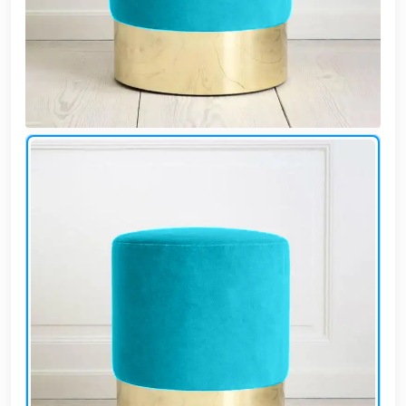
وشواطئ
أثاث
كافيهات
ومطاعم
وفنادق
حواجز
مرورية
خزانات
مياه
أثاث
الحيوانات
أدوات
نظافة