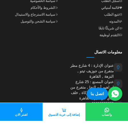
سجل الطلب
سياسة الخصوصية
قائمة أمنياتي
الشروط والأحكام
تتبع الطلب
سياسة الاسترجاع والاستبدال
المدونه
سياسة الشحن والتوصيل
كن شريكًا تابعًا
التقدم لوظيفة
معلومات الاتصال
عنوان الإدارة : 4 شارع مطر
متفرع من جوزيف تيتو ,
النزهة , القاهرة
عنوان المصنع : 25 شارع
إبراهيم أبو النجا , متفرع من
شارع مؤسسة الزكاة , خلف
اتصل بنا
نادي أبو صير , القاهرة
01015535855
help@madastore.net
واتساب
إضافة إلى عربة التسوق
اشتر الان