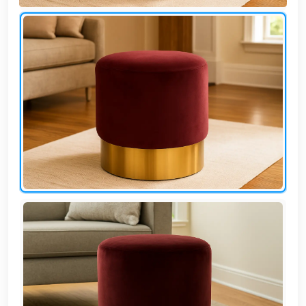
وشواطئ
أثاث
كافيهات
ومطاعم
وفنادق
حواجز
مرورية
خزانات
مياه
أثاث
الحيوانات
أدوات
نظافة