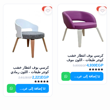
15%
15%
كرسي بوف انتظار خشب
كونتر طبقات - اللون موف
MS-7450
4,930EGP
5,800EGP
كرسي بوف انتظار خشب
كونتر طبقات - اللون رمادي
إضافة إلى عربة التسوق
وابيض MS-7451
2,221EGP
2,612EGP
إضافة إلى عربة التسوق