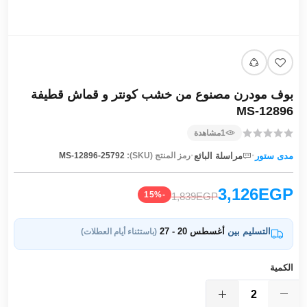
بوف مودرن مصنوع من خشب كونتر و قماش قطيفة
MS-12896
1
مشاهدة
·
·
مدى ستور
مراسلة البائع
رمز المنتج (SKU):
MS-12896-25792
3,126EGP
-15%
1,839EGP
التسليم بين
أغسطس 20 - 27
(باستثناء أيام العطلات)
الكمية