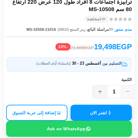
ترابيزة اجتماعات 8 افراد طول 120 عرض 220 ارتفاع
80 سم MS-10508
1
مشاهدة
·
·
مدى ستور
مراسلة البائع
رمز المنتج (SKU):
MS-10508-21016
19,498EGP
-10%
21,665EGP
التسليم بين
أغسطس 23 - 30
(باستثناء أيام العطلات)
الكمية
اشتر الان
إضافة إلى عربة التسوق
Ask on WhatsApp