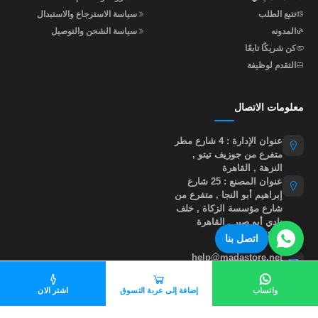
تتبع الطلب
سياسة الاسترجاع والاستبدال
المدونه
سياسة الشحن والتوصيل
كن شريكًا تابعًا
التقدم لوظيفة
معلومات الاتصال
عنوان الإدارة : 4 شارع مطر
متفرع من جوزيف تيتو ,
النزهة , القاهرة
عنوان المصنع : 25 شارع
إبراهيم أبو النجا , متفرع من
شارع مؤسسة الزكاة , خلف
نادي أبو صير , القاهرة
01015535855
اتصل بنا
help@madastore.net
واتساب
إضافة إلى عربة التسوق
اشتر الان
جميع الحقوق محفوظة لموقع مدى ستور
©
2026