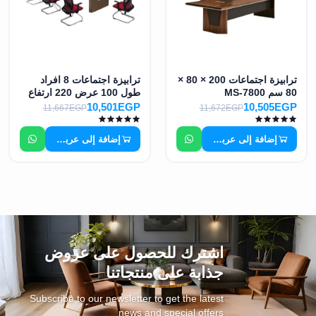
ترابيزة اجتماعات 200 × 80 ×
ترابيزة اجتماعات 8 افراد
80 سم MS-7800
طول 100 عرض 220 ارتفاع
80 سم MS-7801
10,501EGP
10,505EGP
11,667EGP
11,672EGP
إضافة إلى عربة التسوق
إضافة إلى عربة التسوق
اشترك للحصول على عروض
جذابة على منتجاتنا
Subscribe to our newsletter to get the latest
news and special offers