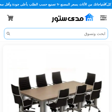
🪑 كل احتياجاتك من الأثاث بسعر المصنع ✨ تصنيع حسب الطلب بأعلى جودة وأق
اغلاق
الفئات
الحساب
أثاث
مكتبي
أثاث
منزلي
أثاث
خارجي