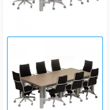
وشواطئ
أثاث
كافيهات
ومطاعم
وفنادق
حواجز
مرورية
خزانات
مياه
أثاث
الحيوانات
أدوات
نظافة