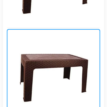
وشواطئ
أثاث
كافيهات
ومطاعم
وفنادق
حواجز
مرورية
خزانات
مياه
أثاث
الحيوانات
أدوات
نظافة