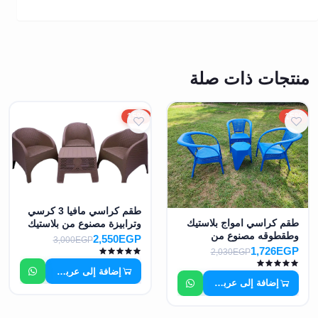
منتجات ذات صلة
15%
15%
طقم كراسي مافيا 3 كرسي
طقم كراسي امواج بلاستيك
وترابيزة مصنوع من بلاستيك
وطقطوقه مصنوع من
عالي الجودة MS-8965
2,550EGP
3,000EGP
بلاستيك MS-8961
1,726EGP
2,030EGP
إضافة إلى عربة التسوق
إضافة إلى عربة التسوق