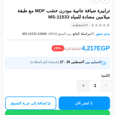
ترابيزة ضيافة جانبية مودرن خشب MDF مع طبقة
ميلامين مضادة للمياه MS-11533
1
مشاهدة
·
·
مدى ستور
مراسلة البائع
رمز المنتج (SKU):
MS-11533-23066
4,217EGP
-20%
5,271EGP
التسليم بين
أغسطس 20 - 27
(باستثناء أيام العطلات)
الكمية
اشتر الان
إضافة إلى عربة التسوق