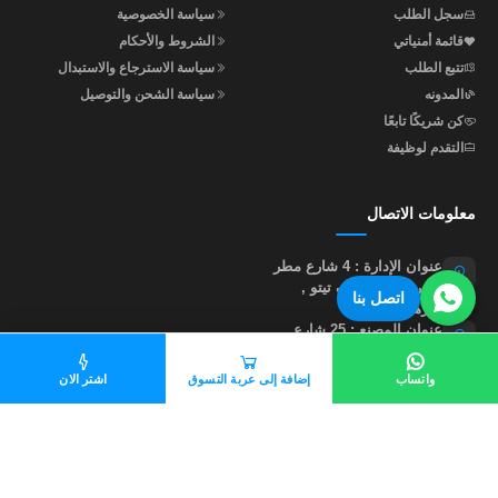
سجل الطلب
سياسة الخصوصية
قائمة أمنياتي
الشروط والأحكام
تتبع الطلب
سياسة الاسترجاع والاستبدال
المدونه
سياسة الشحن والتوصيل
كن شريكًا تابعًا
التقدم لوظيفة
معلومات الاتصال
عنوان الإدارة : 4 شارع مطر
متفرع من جوزيف تيتو ,
اتصل بنا
النزهة , القاهرة
عنوان المصنع : 25 شارع
إبراهيم أبو النجا , متفرع من
شارع مؤسسة الزكاة , خلف
واتساب
إضافة إلى عربة التسوق
اشتر الان
نادي أبو صير , القاهرة
01015535855
help@madastore.net