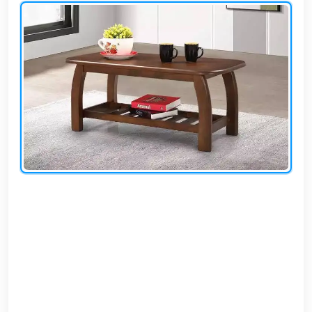
وشواطئ
أثاث
كافيهات
ومطاعم
وفنادق
حواجز
مرورية
خزانات
مياه
أثاث
الحيوانات
أدوات
نظافة