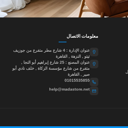
معلومات الاتصال
عنوان الإدارة : 4 شارع مطر متفرع من جوزيف
تيتو , النزهة , القاهرة
عنوان المصنع : 25 شارع إبراهيم أبو النجا ,
متفرع من شارع مؤسسة الزكاة , خلف نادي أبو
ل
صير , القاهرة
01015535855
help@madastore.net