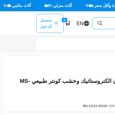
جي ☀️🪑
أثاث مكتبي 💼✨
أثاث منزلي ✨🏡
🏡
تسجيل
0
EN
الدخول
ترابيزة ضيافة حديد دهان الكتروستاتيك وخشب كونتر طبيعي MS-
MS-13115-26230