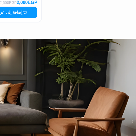
2,080EGP
2,600EGP
إضافة إلى عر