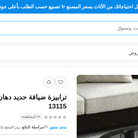
 كل احتياجاتك من الأثاث بسعر المصنع ✨ تصنيع حسب الطلب بأعلى
عر
13115
مشاهدة
1
·
·
مراسلة البائع
مدى ستور
رمز المنتج (SKU):