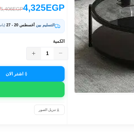
4,325EGP
5,406EGP
التسليم بين
أغسطس 20 - 27
(باس
الكمية
اشتر الان
تنزيل الصور