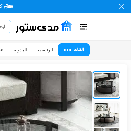
🏡🪑 كل احتياجاتك 
اغلاق
الفئات
الفئات
الرئيسية
المدونه
عر
الحساب
أثاث
مكتبي
أثاث
منزلي
أثاث
خارجي