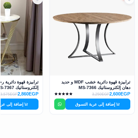
ترابيزة قهوة دائرية خشب MDF و حديد
ترابيزة قهوة دائرية ر
دهان إلكتروستاتيك MS-7366
إلكتروستاتيك MS-7367
2,860EGP
2,600EGP
3,575EGP
3,250EGP
إضافة إلى عربة التسوق
إضافة إلى عرب