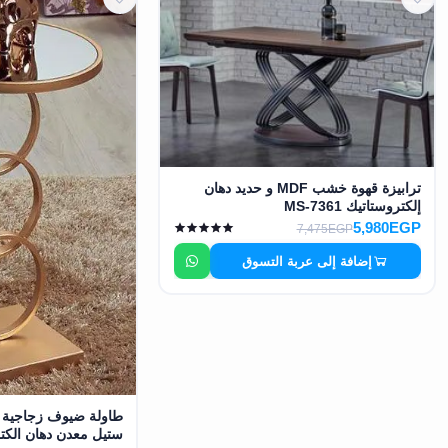
ترابيزة قهوة خشب MDF و حديد دهان
إلكتروستاتيك MS-7361
5,980EGP
7,475EGP
إضافة إلى عربة التسوق
طاولة ضيوف زجاجية م
ستيل معدن دهان الكتروستا