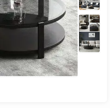
وشواطئ
أثاث
كافيهات
ومطاعم
وفنادق
حواجز
مرورية
خزانات
مياه
أثاث
الحيوانات
أدوات
نظافة