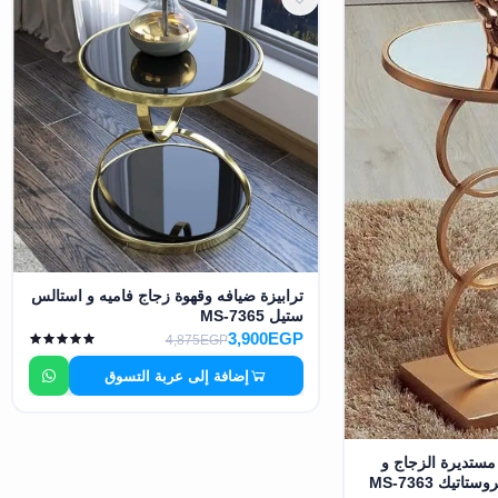
ترابيزة ضيافه وقهوة زجاج فاميه و استالس
ستيل MS-7365
3,900EGP
4,875EGP
إضافة إلى عربة التسوق
ستديرة الزجاج و
تيك MS-7363