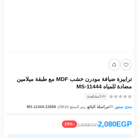
ترابيزة ضيافة مودرن خشب MDF مع طبقة ميلامين
مضادة للمياه MS-11444
1
مشاهدة
·
·
مدى ستور
مراسلة البائع
رمز المنتج (SKU):
MS-11444-22888
2,080EGP
-20%
2,600EGP