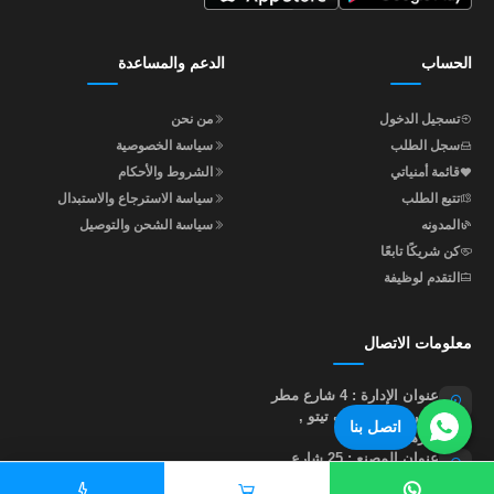
الحساب
الدعم والمساعدة
تسجيل الدخول
من نحن
سجل الطلب
سياسة الخصوصية
قائمة أمنياتي
الشروط والأحكام
تتبع الطلب
سياسة الاسترجاع والاستبدال
المدونه
سياسة الشحن والتوصيل
كن شريكًا تابعًا
التقدم لوظيفة
معلومات الاتصال
عنوان الإدارة : 4 شارع مطر
متفرع من جوزيف تيتو ,
اتصل بنا
النزهة , القاهرة
عنوان المصنع : 25 شارع
إبراهيم أبو النجا , متفرع من