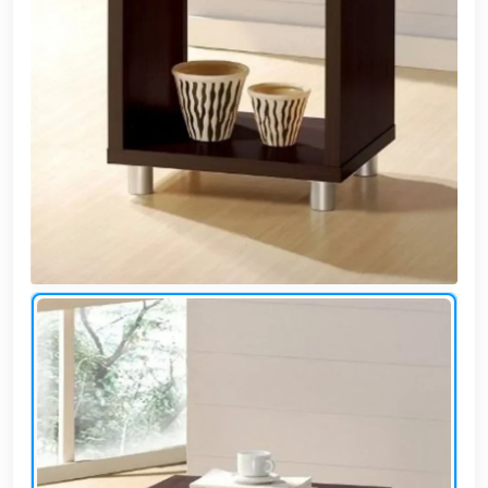
وشواطئ
أثاث
كافيهات
ومطاعم
وفنادق
حواجز
مرورية
خزانات
مياه
أثاث
الحيوانات
أدوات
نظافة