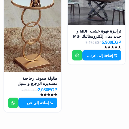
ترابيزة قهوة خشب MDF و
حديد دهان إلكتروستاتيك MS-
7361
5,980EGP
7,475EGP
إضافة إلى عربة التسوق
طاولة ضيوف زجاجية
مستديرة الزجاج و ستيل
معدن دهان الكتروستاتيك
2,080EGP
2,600EGP
MS-7363
إضافة إلى عربة التسوق