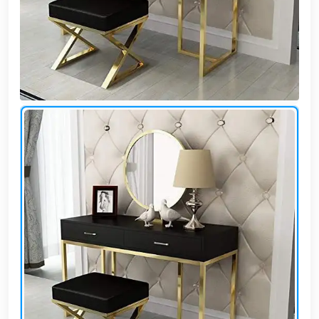
وشواطئ
أثاث
كافيهات
ومطاعم
وفنادق
حواجز
مرورية
خزانات
مياه
أثاث
الحيوانات
أدوات
نظافة