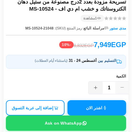
تسريحة مزودة بعدد 2درج مصنوعة من ستيل دهان
الكتروستاتك و خشب ام دي اف - MS-10524
1
مشاهدة
·
·
مدى ستور
مراسلة البائع
رمز المنتج (SKU):
MS-10524-21048
7,949EGP
-10%
8,832EGP
التسليم بين
أغسطس 24 - 31
(باستثناء أيام العطلات)
الكمية
اشتر الان
إضافة إلى عربة التسوق
Ask on WhatsApp