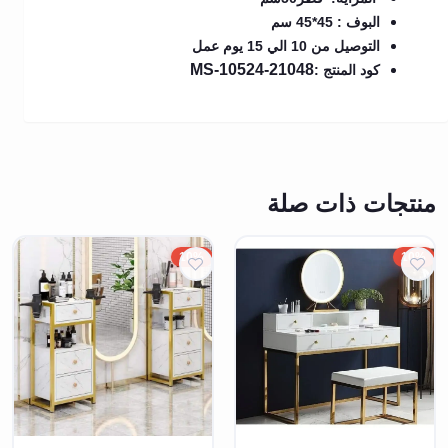
البوف : 45*45 سم
التوصيل من 10 الي 15 يوم عمل
MS-10524-21048
كود المنتج :
منتجات ذات صلة
10%
10%