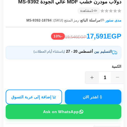
دولاب مودرن خشب MDF عالي الجودة MS-9392
1
مشاهدة
·
·
مدى ستور
مراسلة البائع
رمز المنتج (SKU):
MS-9392-18784
17,591EGP
-10%
19,546EGP
التسليم بين
أغسطس 20 - 27
(باستثناء أيام العطلات)
الكمية
اشتر الان
إضافة إلى عربة التسوق
Ask on WhatsApp