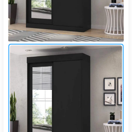
وشواطئ
أثاث
كافيهات
ومطاعم
وفنادق
حواجز
مرورية
خزانات
مياه
أثاث
الحيوانات
أدوات
نظافة