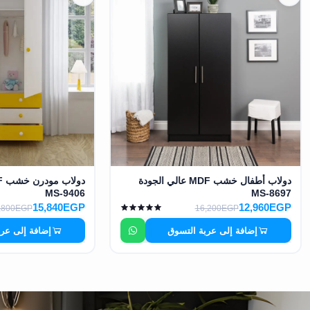
دولاب أطفال خشب MDF عالي الجودة
MS-9406
MS-8697
15,840EGP
12,960EGP
,800EGP
16,200EGP
إضافة إلى عربة التسوق
إضافة إلى عر