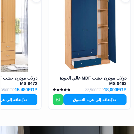
دولاب مودرن خشب MDF عالي الجودة
MS-9472
MS-9463
15,480EGP
18,000EGP
,350EGP
22,500EGP
إضافة إلى عربة التسوق
إضافة إلى عرب