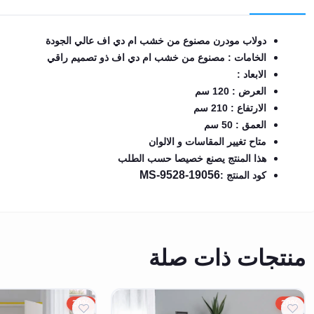
EN
دولاب مودرن مصنوع من خشب ام دي اف عالي الجودة
الخامات : مصنوع من خشب ام دي اف ذو تصميم راقي
تسجيل
الابعاد :
الدخول
العرض : 120 سم
الارتفاع : 210 سم
اشترك
الآن
العمق : 50 سم
متاح تغيير المقاسات و الالوان
هذا المنتج يصنع خصيصا حسب الطلب
MS-9528-19056
كود المنتج :
منتجات ذات صلة
20%
20%