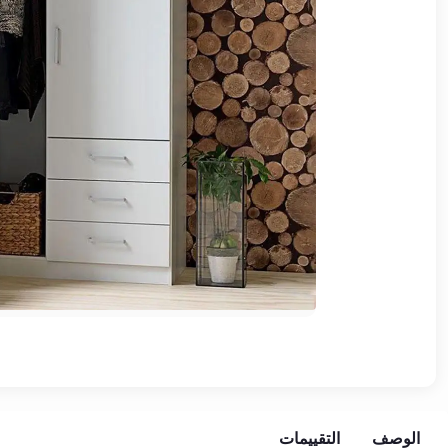
وشواطئ
أثاث
كافيهات
ومطاعم
وفنادق
حواجز
مرورية
خزانات
مياه
أثاث
الحيوانات
أدوات
نظافة
الوصف
التقييمات