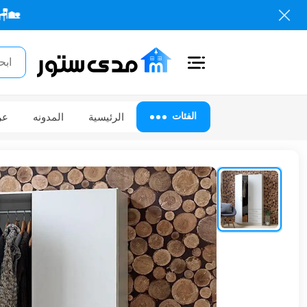
🏡🪑 كل احتياجا
اغلاق
الفئات
الفئات
الرئيسية
المدونه
عر
الحساب
أثاث
مكتبي
أثاث
منزلي
أثاث
خارجي