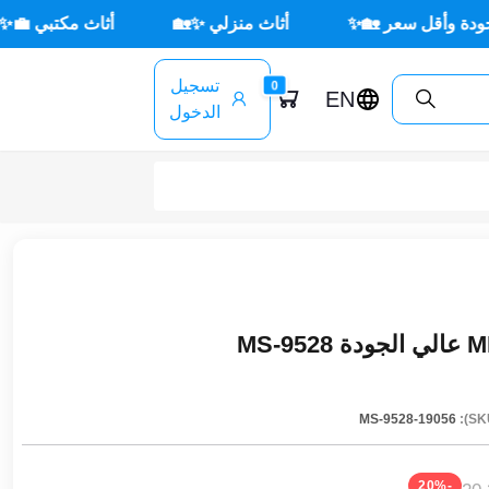
سعر 🏡✨
أثاث منزلي ✨🏡
أثاث مكتبي 💼✨
🌳 
تسجيل
0
EN
الدخول
MS-9528-19056
-20%