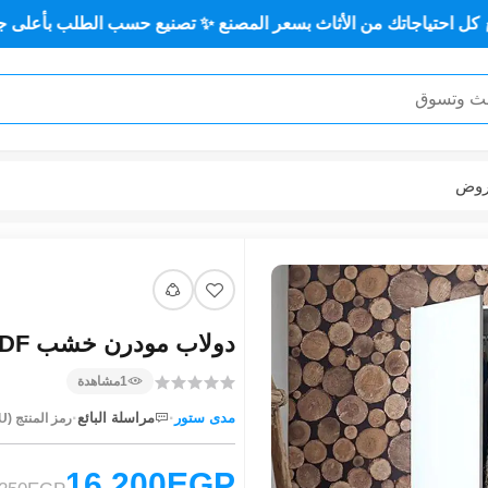
تك من الأثاث بسعر المصنع ✨ تصنيع حسب الطلب بأعلى جودة وأقل 
وض
دولاب مودرن خشب MDF عالي الجودة MS-9528
1
مشاهدة
·
·
مدى ستور
مراسلة البائع
رمز المنتج (SKU):
16,200EGP