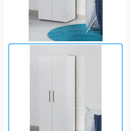
وشواطئ
أثاث
كافيهات
ومطاعم
وفنادق
حواجز
مرورية
خزانات
مياه
أثاث
الحيوانات
أدوات
نظافة