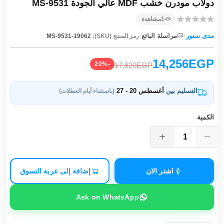
دولاب مودرن خشب MDF عالي الجودة MS-9531
1
مشاهدة
·
·
مدى ستور
مراسلة البائع
رمز المنتج (SKU):
MS-9531-19062
14,256EGP
-20%
17,820EGP
التسليم بين
أغسطس 20 - 27
(باستثناء أيام العطلات)
الكمية
اشتر الان
إضافة إلى عربة التسوق
Ask on WhatsApp