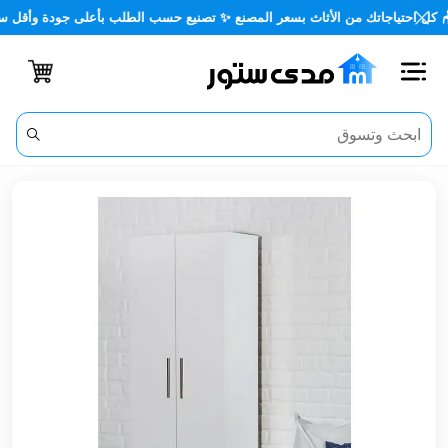
🪑 كل احتياجاتك من الأثاث بسعر المصنع ✨ تصنيع حسب الطلب بأعلى جودة وأق
اغلاق
الفئات
الحساب
أثاث
مكتبي
أثاث
منزلي
أثاث
خارجي