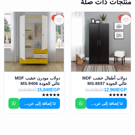
منتجات ذات صلة
20%
20%
دولاب أطفال خشب MDF
دولاب مودرن خشب MDF
عالي الجودة MS-8697
عالي الجودة MS-9406
15,840EGP
12,960EGP
19,800EGP
16,200EGP
إضافة إلى عربة التسوق
إضافة إلى عربة التسوق