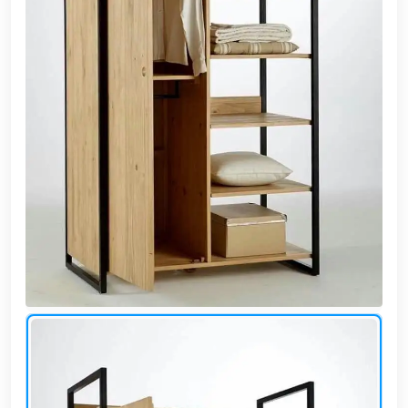
وشواطئ
أثاث
كافيهات
ومطاعم
وفنادق
حواجز
مرورية
خزانات
مياه
أثاث
الحيوانات
أدوات
نظافة