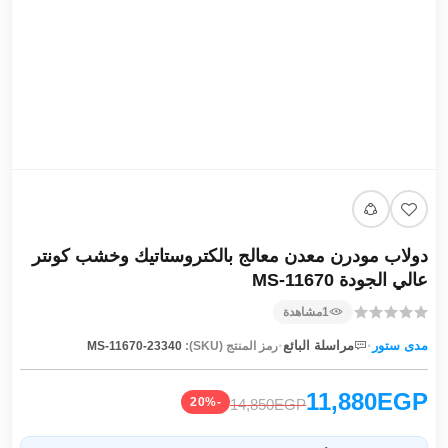
دولاب مودرن معدن معالج بالكتروستاتيك وخشب كونتر
عالي الجودة MS-11670
1
مشاهدة
·
·
مدى ستور
مراسلة البائع
رمز المنتج (SKU):
MS-11670-23340
11,880EGP
-20%
14,850EGP