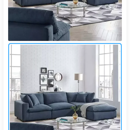
وشواطئ
أثاث
كافيهات
ومطاعم
وفنادق
حواجز
مرورية
خزانات
مياه
أثاث
الحيوانات
أدوات
نظافة