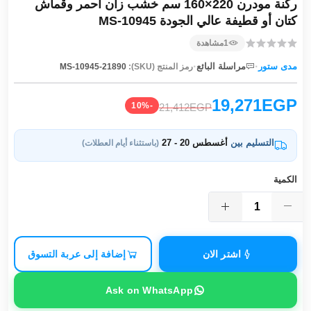
ركنة مودرن 220×160 سم خشب زان أحمر وقماش
كتان أو قطيفة عالي الجودة MS-10945
1
مشاهدة
·
·
مدى ستور
مراسلة البائع
رمز المنتج (SKU):
MS-10945-21890
19,271EGP
-10%
21,412EGP
التسليم بين
أغسطس 20 - 27
(باستثناء أيام العطلات)
الكمية
اشتر الان
إضافة إلى عربة التسوق
Ask on WhatsApp