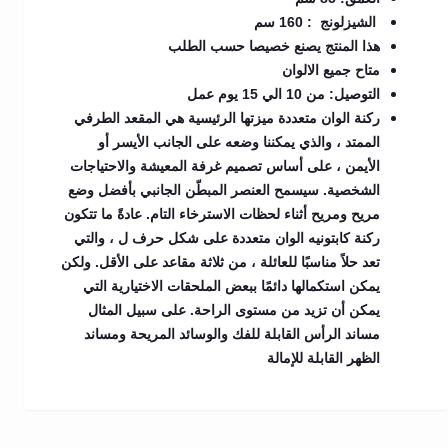
الشيزلونج : 160 سم
هذا المنتج يصنع خصيصا حسب الطلب
متاح جميع الالوان
التوصيل: من 10 الي 15 يوم عمل
ركنة الوان متعددة ميزتها الرئيسية هي المقعد الطرفي
الممتد ، والذي يمكننا وضعه على الجانب الأيسر أو
الأيمن ، على أساس تصميم غرفة المعيشة والاحتياجات
الشخصية. سيسمح العنصر المبطّن الجانبي بأفضل وضع
مريح ومريح أثناء لحظات الاسترخاء التام. عادةً ما تتكون
ركنة كابتونيه الوان متعددة على شكل حرف ل ، والتي
تعد حلاً مناسبًا للعائلة ، من ثلاثة مقاعد على الأقل. ولكن
يمكن استكمالها دائمًا ببعض الملحقات الاختيارية التي
يمكن أن تزيد من مستوى الراحة. على سبيل المثال
مساند الرأس القابلة للفك والوسائد المريحة ومساند
الظهر القابلة للإمالة