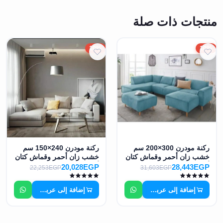
منتجات ذات صلة
10%
10%
ركنة مودرن 300×200 سم
ركنة مودرن 240×150 سم
خشب زان أحمر وقماش كتان
خشب زان أحمر وقماش كتان
أو قطيفة عالي الجودة MS-
أو قطيفة عالي الجودة MS-
20,028EGP
28,443EGP
22,253EGP
31,603EGP
10938
10936
إضافة إلى عربة التسوق
إضافة إلى عربة التسوق