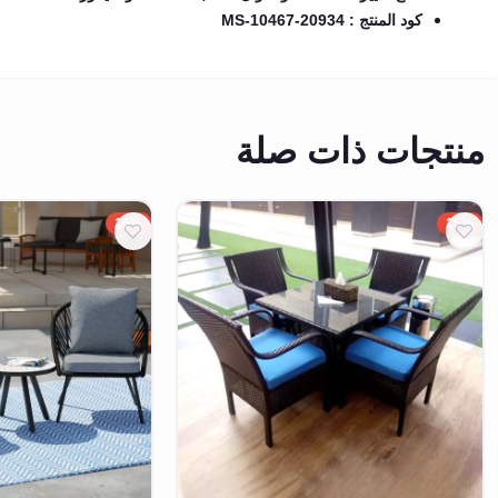
كود المنتج : MS-10467-20934
منتجات ذات صلة
15%
15%