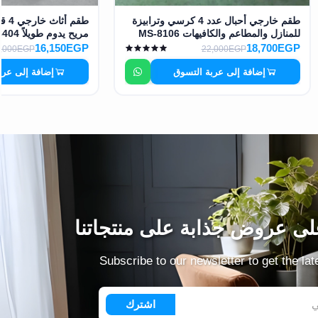
طقم خارجي أحبال عدد 4 كرسي وترابيزة
طقم 
للمنازل والمطاعم والكافيهات MS-8106
مريح يدوم طويلاً MS-8404
16,150EGP
18,700EGP
,000EGP
22,000EGP
إضافة إلى عربة التسوق
إضافة إلى عرب
ى عروض جذابة على منتجاتنا
Subscribe to our newsletter to get the la
اشترك