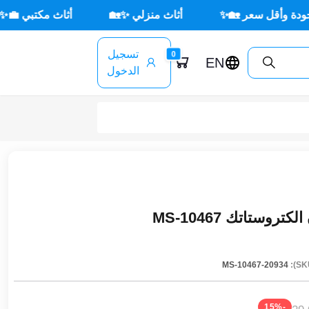
ر 🏡✨
أثاث منزلي ✨🏡
أثاث مكتبي 💼✨
🌳 أث
تسجيل
0
EN
الدخول
وستاتك MS-10467
MS-10467-20934
-15%