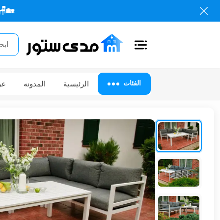
🏡🪑 كل احتياجات
اغلاق
الفئات
الفئات
الرئيسية
المدونه
عر
الحساب
أثاث
مكتبي
أثاث
منزلي
أثاث
خارجي