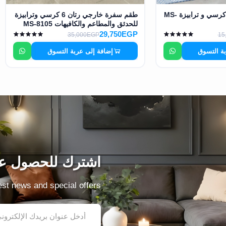
طقم خارجي احبال 2 كرسي و ترابيزة MS-
طقم سفرة خارجي رتان 6 كرسي وترابيزة
للحدئق والمطاعم والكافيهات MS-8105
29,750EGP
35,000EGP
15
بة التسوق
إضافة إلى عربة التسوق
اشترك للحصول عل
test news and special offers