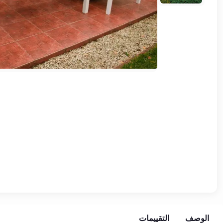
وشواطئ
أثاث
كافيهات
ومطاعم
وفنادق
حواجز
مرورية
خزانات
مياه
أثاث
الحيوانات
أدوات
نظافة
الوصف
التقييمات