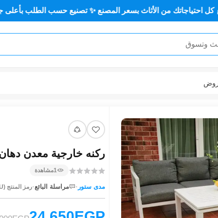
ك من الأثاث بسعر المصنع ✨ تصنيع حسب الطلب بأعلى جودة وأقل سع
وض
ركنه خارجية معدن دهان الكتر
1
مشاهدة
·
·
مدى ستور
مراسلة البائع
رمز المنتج (SKU):
24,650EGP