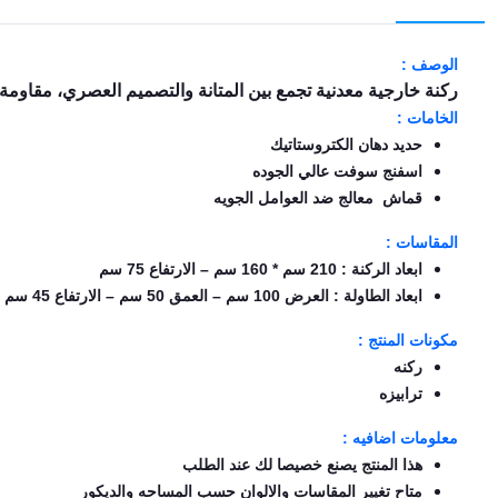
EN
الوصف :
ركنة خارجية معدنية تجمع بين المتانة والتصميم العصري، مقاومة
تسجيل
الخامات :
الدخول
حديد دهان الكتروستاتيك
اسفنج سوفت عالي الجوده
اشترك
الآن
قماش معالج ضد العوامل الجويه
المقاسات :
ابعاد الركنة : 210 سم * 160 سم – الارتفاع 75 سم
ابعاد الطاولة : العرض 100 سم – العمق 50 سم – الارتفاع 45 سم
مكونات المنتج :
ركنه
ترابيزه
معلومات اضافيه :
هذا المنتج يصنع خصيصا لك عند الطلب
متاح تغيير المقاسات والالوان حسب المساحه والديكور