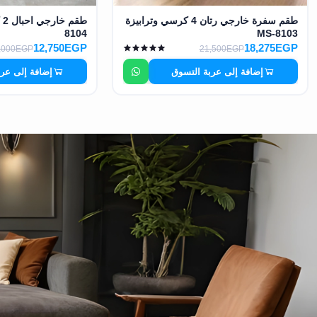
طقم سفرة خارجي رتان 4 كرسي وترابيزة
8104
MS-8103
12,750EGP
18,275EGP
,000EGP
21,500EGP
إضافة إلى عربة التسوق
إضافة إلى عر