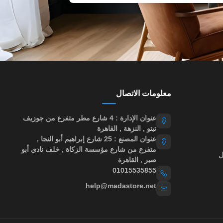
معلومات الاتصال
عنوان الإدارة : 4 شارع مطر متفرع من جوزيف
تيتو , النزهة , القاهرة
عنوان المصنع : 25 شارع إبراهيم أبو النجا ,
متفرع من شارع مؤسسة الزكاة , خلف نادي أبو
ل
صير , القاهرة
01015535855
help@madastore.net