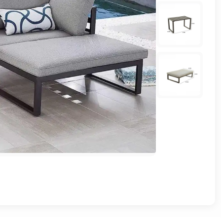
وشواطئ
أثاث
كافيهات
ومطاعم
وفنادق
حواجز
مرورية
خزانات
مياه
أثاث
الحيوانات
أدوات
نظافة