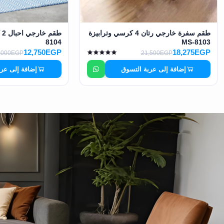
طقم سفرة خارجي رتان 4 كرسي وترابيزة
8104
MS-8103
12,750EGP
18,275EGP
,000EGP
21,500EGP
إضافة إلى عربة التسوق
إضافة إلى عر