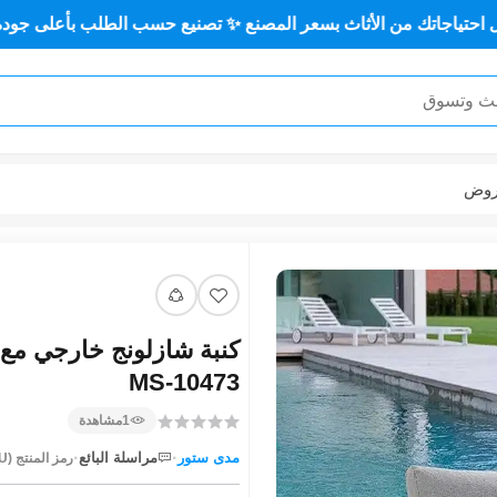
الأثاث بسعر المصنع ✨ تصنيع حسب الطلب بأعلى جودة وأقل سعر 🏡✨
وض
كنبة شازلونج خارجي مع 
MS-10473
1
مشاهدة
·
·
مدى ستور
مراسلة البائع
رمز المنتج (SKU):