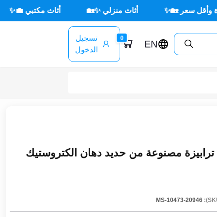
أثاث منزلي ✨🏡
أثاث مكتبي 💼✨
🌳 أثاث خا
تسجيل
0
EN
الدخول
ترابيزة مصنوعة من حديد دهان الكتروستيك
MS-10473-20946