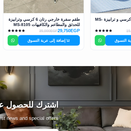
طقم خارجي احبال 2 كرسي و ترابيزة MS-
طقم سفرة خارجي رتان 6 كرسي وترابيزة
للحدئق والمطاعم والكافيهات MS-8105
29,750EGP
35,000EGP
15
بة التسوق
إضافة إلى عربة التسوق
اشترك للحصول عل
test news and special offers