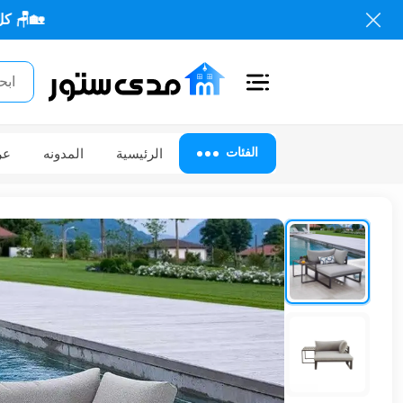
🏡🪑 كل احتياجاتك من 
اغلاق
الفئات
الفئات
الرئيسية
المدونه
عر
الحساب
أثاث
مكتبي
أثاث
منزلي
أثاث
خارجي