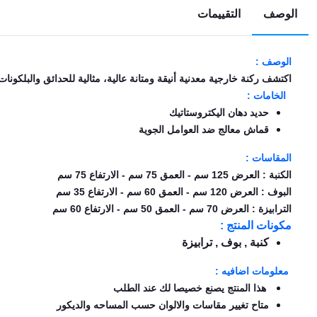
الوصف
التقييمات
EN
الوصف :
تسجيل
الدخول
اكتشف ركنة خارجية معدنية أنيقة ومتانة عالية، مثالية للحدائق والبلكون
الخامات :
اشترك
حديد دهان اليكتروستاتيك
الآن
قماش معالج ضد العوامل الجوية
المقاسات :
الكنبة :
العرض 125 سم - العمق 75 سم - الارتفاع 75 سم
البوف :
العرض 120 سم - العمق 60 سم - الارتفاع 35 سم
الترابيزة :
العرض 70 سم - العمق 50 سم - الارتفاع 60 سم
مكونات المنتج :
كنبة , بوف , ترابيزة
معلومات اضافيه :
هذا المنتج يصنع خصيصا لك عند الطلب
متاح تغيير مقاسات والالوان حسب المساحه والديكور