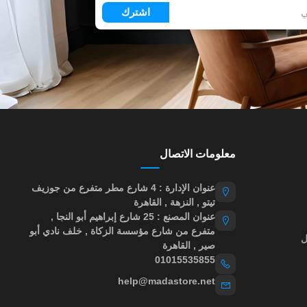
اشترك
معلومات الاتصال
عنوان الإدارة : 4 شارع مطر متفرع من جوزيف
تيتو , النزهة , القاهرة
عنوان المصنع : 25 شارع إبراهيم أبو النجا ,
متفرع من شارع مؤسسة الزكاة , خلف نادي أبو
ل
صير , القاهرة
01015535855
help@madastore.net