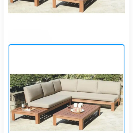
وشواطئ
أثاث
كافيهات
ومطاعم
وفنادق
حواجز
مرورية
خزانات
مياه
أثاث
الحيوانات
أدوات
نظافة