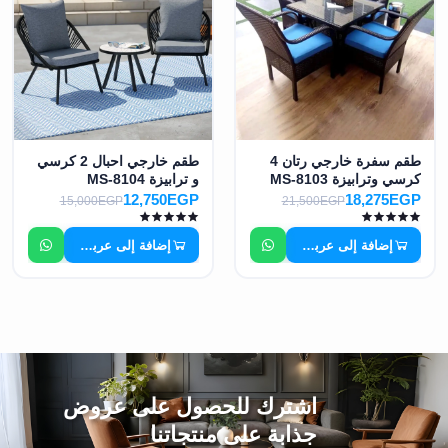
طقم سفرة خارجي رتان 4
طقم خارجي احبال 2 كرسي
كرسي وترابيزة MS-8103
و ترابيزة MS-8104
12,750EGP
18,275EGP
15,000EGP
21,500EGP
إضافة إلى عربة التسوق
إضافة إلى عربة التسوق
اشترك للحصول على عروض
جذابة على منتجاتنا