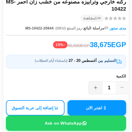
ركنه خارجي وترابيزه مصنوعه من خشب زان احمر MS-
10422
1
مشاهدة
·
·
مدى ستور
مراسلة البائع
رمز المنتج (SKU):
MS-10422-20844
38,675EGP
-15%
45,500EGP
التسليم بين
أغسطس 20 - 27
(باستثناء أيام العطلات)
الكمية
اشتر الان
إضافة إلى عربة التسوق
Ask on WhatsApp