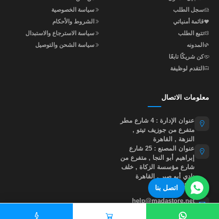
سجل الطلب
سياسة الخصوصية
قائمة أمنياتي
الشروط والأحكام
تتبع الطلب
سياسة الاسترجاع والاستبدال
المدونه
سياسة الشحن والتوصيل
كن شريكًا تابعًا
التقدم لوظيفة
معلومات الاتصال
عنوان الإدارة : 4 شارع مطر
متفرع من جوزيف تيتو ,
النزهة , القاهرة
عنوان المصنع : 25 شارع
إبراهيم أبو النجا , متفرع من
شارع مؤسسة الزكاة , خلف
نادي أبو صير , القاهرة
01015535855
اتصل بنا
help@madastore.net