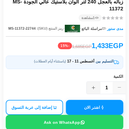
زباله بالعجل 240 لتر ألوان بلاستيك عالي الجودة MS-
11372
1
مشاهدة
·
·
·
مدى ستور
مراسلة البائع
رمز المنتج (SKU):
MS-11372-22744
1,433EGP
-15%
1,685EGP
التسليم بين
أغسطس 11 - 17
(باستثناء أيام العطلات)
الكمية
اشتر الان
إضافة إلى عربة التسوق
Ask on WhatsApp