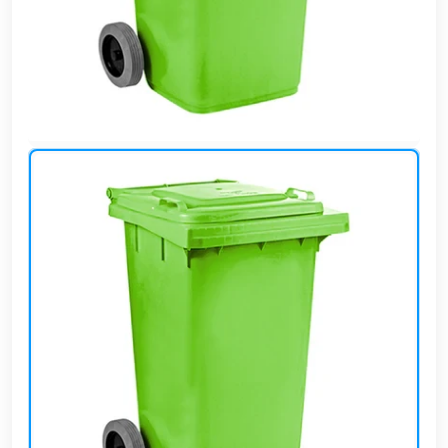
وشواطئ
أثاث
كافيهات
ومطاعم
وفنادق
حواجز
مرورية
خزانات
مياه
أثاث
الحيوانات
أدوات
نظافة