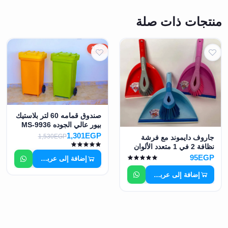
منتجات ذات صلة
15%
صندوق قمامه 60 لتر بلاستيك
بيور عالي الجوده MS-9936
1,301EGP
1,530EGP
جاروف دايموند مع فرشة
نظافة 2 في 1 متعدد الألوان
من رويال بلاستك MS-8084
95EGP
إضافة إلى عربة التسوق
إضافة إلى عربة التسوق