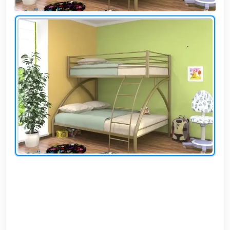
وشواطئ
أثاث
كافيهات
ومطاعم
وفنادق
حواجز
مرورية
خزانات
مياه
أثاث
الحيوانات
أدوات
نظافة