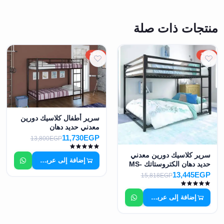
منتجات ذات صلة
15%
15%
سرير أطفال كلاسيك دورين
معدني حديد دهان
الكتروستاتك MS-8777
11,730EGP
13,800EGP
سرير كلاسيك دورين معدني
إضافة إلى عربة التسوق
حديد دهان الكتروستاتك MS-
8770
13,445EGP
15,818EGP
إضافة إلى عربة التسوق