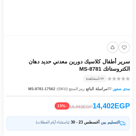
سرير أطفال كلاسيك دورين معدني حديد دهان
الكتروستاتك MS-8781
1
مشاهدة
·
·
مدى ستور
مراسلة البائع
رمز المنتج (SKU):
MS-8781-17562
14,402EGP
-15%
16,943EGP
التسليم بين
أغسطس 23 - 30
(باستثناء أيام العطلات)