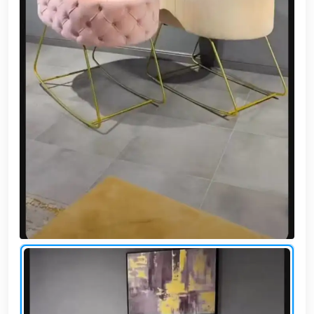
وشواطئ
أثاث
كافيهات
ومطاعم
وفنادق
حواجز
مرورية
خزانات
مياه
أثاث
الحيوانات
أدوات
نظافة