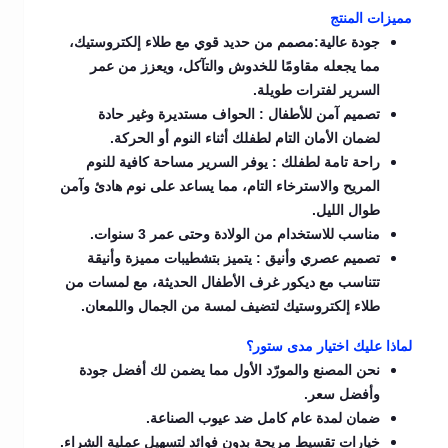
مميزات المنتج
جودة عالية:مصمم من حديد قوي مع طلاء إلكتروستيك،
مما يجعله مقاومًا للخدوش والتآكل، ويعزز من عمر
السرير لفترات طويلة.
تصميم آمن للأطفال : الحواف مستديرة وغير حادة
لضمان الأمان التام لطفلك أثناء النوم أو الحركة.
راحة تامة لطفلك : يوفر السرير مساحة كافية للنوم
المريح والاسترخاء التام، مما يساعد على نوم هادئ وآمن
طوال الليل.
مناسب للاستخدام من الولادة وحتى عمر 3 سنوات.
تصميم عصري وأنيق : يتميز بتشطيبات مميزة وأنيقة
تتناسب مع ديكور غرف الأطفال الحديثة، مع لمسات من
طلاء إلكتروستيك لتضيف لمسة من الجمال واللمعان.
لماذا عليك اختيار مدى ستور؟
نحن المصنع والمورّد الأول مما يضمن لك أفضل جودة
وأفضل سعر.
ضمان لمدة عام كامل ضد عيوب الصناعة.
خيارات تقسيط مريحة بدون فوائد لتسهيل عملية الشراء.