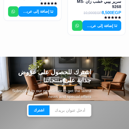
سرير بيبي خشب زان MS-
9268
إضافة إلى عربة التسوق
8,500EGP
10,000EGP
إضافة إلى عربة التسوق
اشترك للحصول على عروض
جذابة على منتجاتنا
Subscribe to our newsletter to get the latest
news and special offers
اشترك