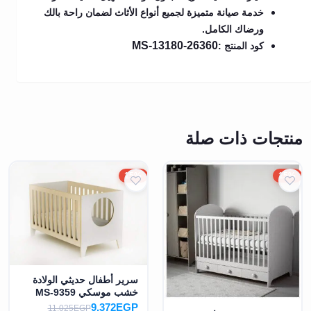
خدمة صيانة متميزة لجميع أنواع الأثاث لضمان راحة بالك
ورضاك الكامل.
MS-13180-26360
كود المنتج :
منتجات ذات صلة
15%
15%
سرير أطفال حديثي الولادة
خشب موسكي MS-9359
9,372EGP
11,025EGP