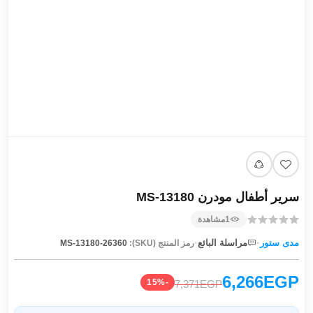
سرير أطفال مودرن MS-13180
1
مشاهدة
·
·
مدى ستور
مراسلة البائع
رمز المنتج (SKU):
MS-13180-26360
6,266EGP
-15%
7,371EGP