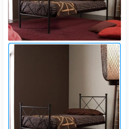
وشواطئ
أثاث
كافيهات
ومطاعم
وفنادق
حواجز
مرورية
خزانات
مياه
أثاث
الحيوانات
أدوات
نظافة