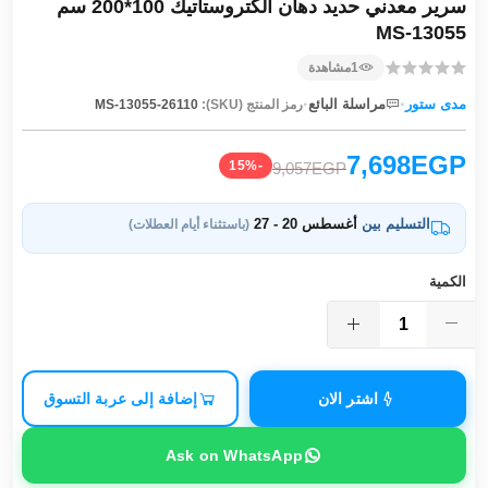
سرير معدني حديد دهان الكتروستاتيك 100*200 سم
MS-13055
1
مشاهدة
·
·
مدى ستور
مراسلة البائع
رمز المنتج (SKU):
MS-13055-26110
7,698EGP
-15%
9,057EGP
التسليم بين
أغسطس 20 - 27
(باستثناء أيام العطلات)
الكمية
اشتر الان
إضافة إلى عربة التسوق
Ask on WhatsApp