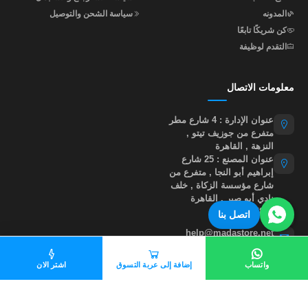
المدونه
سياسة الشحن والتوصيل
كن شريكًا تابعًا
التقدم لوظيفة
معلومات الاتصال
عنوان الإدارة : 4 شارع مطر
متفرع من جوزيف تيتو ,
النزهة , القاهرة
عنوان المصنع : 25 شارع
إبراهيم أبو النجا , متفرع من
شارع مؤسسة الزكاة , خلف
نادي أبو صير , القاهرة
01015535855
اتصل بنا
help@madastore.net
واتساب
إضافة إلى عربة التسوق
اشتر الان
جميع الحقوق محفوظة لموقع مدى ستور
©
2026