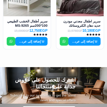
سرير اطفال معدني مودرن
سرير أطفال الخشب الطبيعي
حديد دهان الكتروستاتك
100*200سم MS-9265
100*200سم MS-8786
12,750EGP
10,180EGP
15,000EGP
11,976EGP
إضافة إلى عربة التسوق
إضافة إلى عربة التسوق
اشترك للحصول على عروض
جذابة على منتجاتنا
Subscribe to our newsletter to get the latest
news and special offers