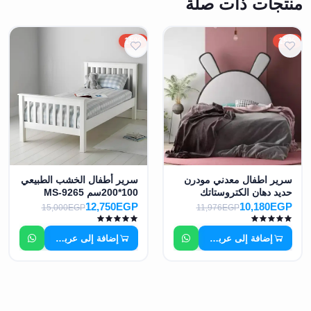
منتجات ذات صلة
15%
15%
سرير اطفال معدني مودرن
سرير أطفال الخشب الطبيعي
حديد دهان الكتروستاتك
100*200سم MS-9265
100*200سم MS-8786
12,750EGP
10,180EGP
15,000EGP
11,976EGP
إضافة إلى عربة التسوق
إضافة إلى عربة التسوق