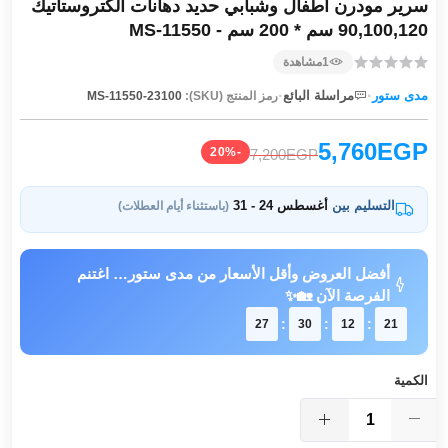
سرير مودرن أطفال وشبابي حديد دهانات الكتروستاتيك
90,100,120 سم * 200 سم - MS-11550
1
مشاهدة
·
·
مدى ستور
مراسلة البائع
رمز المنتج (SKU):
MS-11550-23100
5,760EGP
-20%
7,200EGP
التسليم بين
أغسطس 24 - 31
(باستثناء أيام العطلات)
أفضل العروض وأقل الأسعار من مدى ستور… اغتنم
الفرصة الآن 🏡✨
:
:
:
26
30
12
21
الكمية