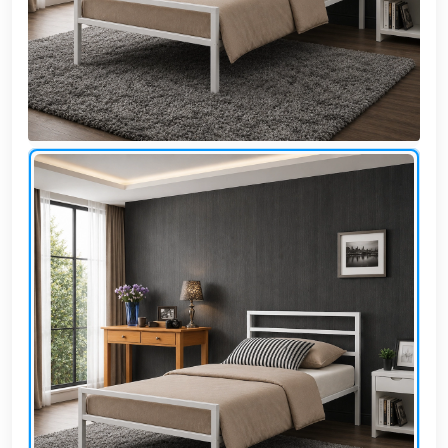
وشواطئ
أثاث
كافيهات
ومطاعم
وفنادق
حواجز
مرورية
خزانات
مياه
أثاث
الحيوانات
أدوات
نظافة