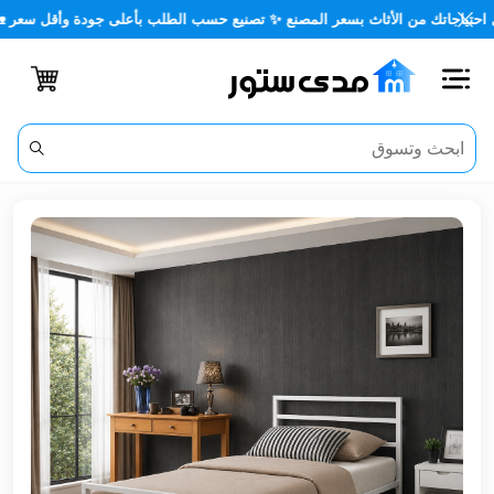
تك من الأثاث بسعر المصنع ✨ تصنيع حسب الطلب بأعلى جودة وأقل سعر 🏡✨
اغلاق
الفئات
الحساب
أثاث
مكتبي
أثاث
منزلي
أثاث
خارجي