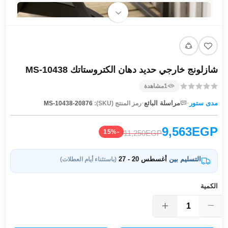
شازلونج خارجي حديد دهان الكتروستاتك MS-10438
1
مشاهدة
·
·
مدى ستور
مراسلة البائع
رمز المنتج (SKU):
MS-10438-20876
9,563EGP
-15%
11,250EGP
التسليم بين
أغسطس 20 - 27
(باستثناء أيام العطلات)
الكمية