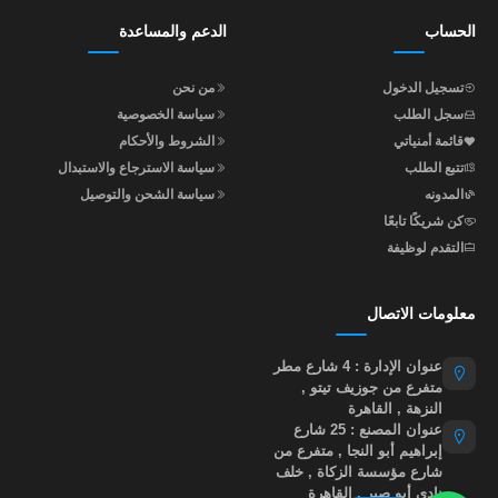
الحساب
الدعم والمساعدة
تسجيل الدخول
من نحن
سجل الطلب
سياسة الخصوصية
قائمة أمنياتي
الشروط والأحكام
تتبع الطلب
سياسة الاسترجاع والاستبدال
المدونه
سياسة الشحن والتوصيل
كن شريكًا تابعًا
التقدم لوظيفة
معلومات الاتصال
عنوان الإدارة : 4 شارع مطر
متفرع من جوزيف تيتو ,
النزهة , القاهرة
عنوان المصنع : 25 شارع
إبراهيم أبو النجا , متفرع من
شارع مؤسسة الزكاة , خلف
نادي أبو صير , القاهرة