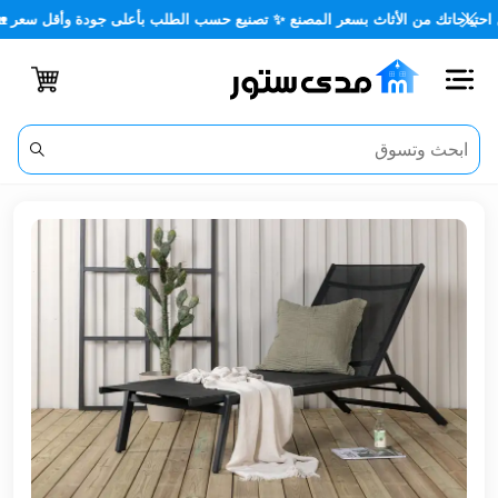
تك من الأثاث بسعر المصنع ✨ تصنيع حسب الطلب بأعلى جودة وأقل سعر 🏡✨
اغلاق
الفئات
الحساب
أثاث
مكتبي
أثاث
منزلي
أثاث
خارجي