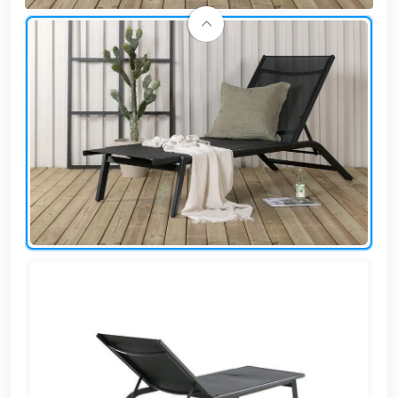
وشواطئ
أثاث
كافيهات
ومطاعم
وفنادق
حواجز
مرورية
خزانات
مياه
أثاث
الحيوانات
أدوات
نظافة