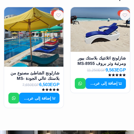
15%
15%
شازلونج اتلانتيك بلاستك بيور
ومرتبة وتر بروف MS-8955
9,563EGP
11,250EGP
شازلونج الشاطئ مصنوع من
بلاستك عالي الجودة MS-
إضافة إلى عربة التسوق
9935
6,503EGP
7,650EGP
إضافة إلى عربة التسوق