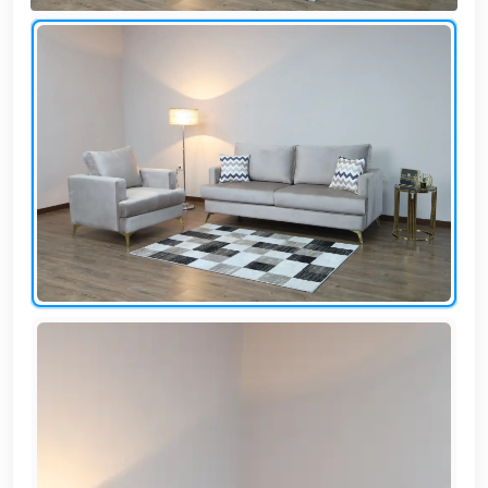
وشواطئ
أثاث
كافيهات
ومطاعم
وفنادق
حواجز
مرورية
خزانات
مياه
أثاث
الحيوانات
أدوات
نظافة