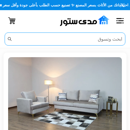
تك من الأثاث بسعر المصنع ✨ تصنيع حسب الطلب بأعلى جودة وأقل سعر 🏡✨
اغلاق
الفئات
الحساب
أثاث
مكتبي
أثاث
منزلي
أثاث
خارجي