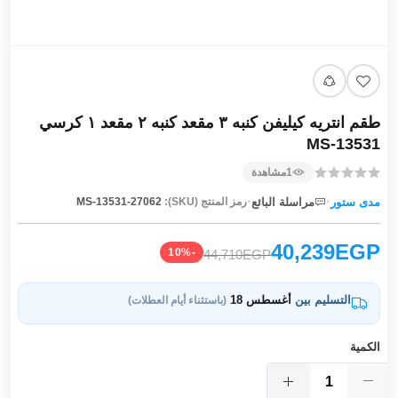
طقم انتريه كيليفن كنبه ٣ مقعد كنبه ٢ مقعد ١ كرسي
MS-13531
1
مشاهدة
·
·
مدى ستور
مراسلة البائع
رمز المنتج (SKU):
MS-13531-27062
40,239EGP
-10%
44,710EGP
التسليم بين
أغسطس 18
(باستثناء أيام العطلات)
الكمية