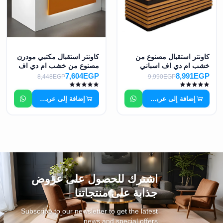
كاونتر استقبال مصنوع من
كاونتر استقبال مكتبي مودرن
خشب ام دي اف اسباني
مصنوع من خشب ام دي اف
عالي الجودة MS-7803
اسباني مكسو بطبقة قشرة
7,604EGP
8,991EGP
8,448EGP
9,990EGP
ميلامين MS-13009
إضافة إلى عربة التسوق
إضافة إلى عربة التسوق
اشترك للحصول على عروض
جذابة على منتجاتنا
Subscribe to our newsletter to get the latest
news and special offers