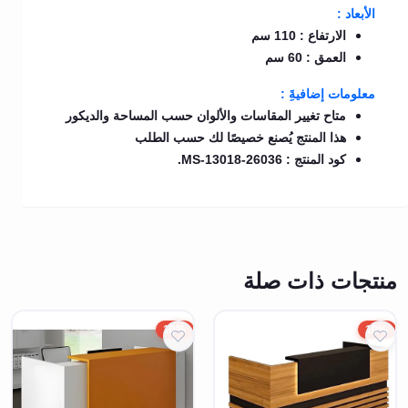
الأبعاد :
الارتفاع : 110 سم
العمق : 60 سم
معلومات إضافيةَِ :
متاح تغيير المقاسات والألوان حسب المساحة والديكور
هذا المنتج يُصنع خصيصًا لك حسب الطلب
كود المنتج : MS-13018-26036.
منتجات ذات صلة
10%
10%