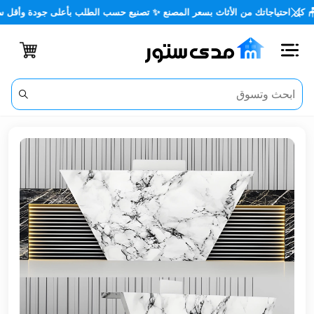
تياجاتك من الأثاث بسعر المصنع ✨ تصنيع حسب الطلب بأعلى جودة وأقل سعر 🏡✨
اغلاق
الفئات
الحساب
أثاث
مكتبي
أثاث
منزلي
أثاث
خارجي