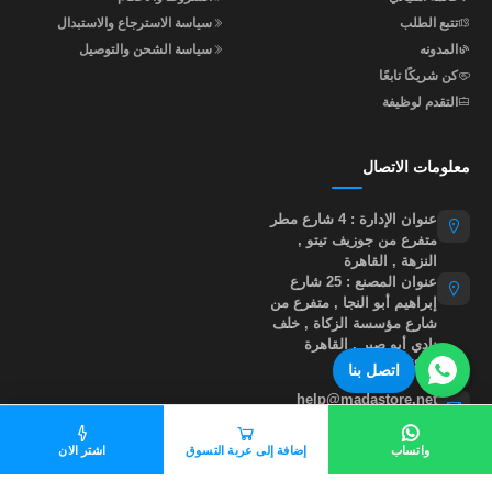
تتبع الطلب
سياسة الاسترجاع والاستبدال
المدونه
سياسة الشحن والتوصيل
كن شريكًا تابعًا
التقدم لوظيفة
معلومات الاتصال
عنوان الإدارة : 4 شارع مطر
متفرع من جوزيف تيتو ,
النزهة , القاهرة
عنوان المصنع : 25 شارع
إبراهيم أبو النجا , متفرع من
شارع مؤسسة الزكاة , خلف
نادي أبو صير , القاهرة
01015535855
اتصل بنا
help@madastore.net
واتساب
إضافة إلى عربة التسوق
اشتر الان
جميع الحقوق محفوظة لموقع مدى ستور
©
2026