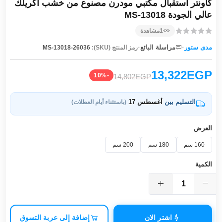
كاونتر استقبال مكتبي مودرن مصنوع من خشب اكريلك
عالي الجودة MS-13018
1
مشاهدة
·
·
مدى ستور
مراسلة البائع
رمز المنتج (SKU):
MS-13018-26036
13,322EGP
-10%
14,802EGP
التسليم بين
أغسطس 17
(باستثناء أيام العطلات)
العرض
160 سم
180 سم
200 سم
الكمية
اشتر الان
إضافة إلى عربة التسوق