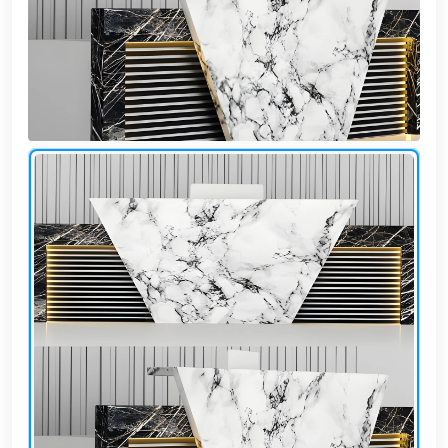
وشواطئ
أثاث
كافيهات
ومطاعم
وفنادق
حواجز
مرورية
خزانات
مياه
أثاث
الحيوانات
أدوات
نظافة