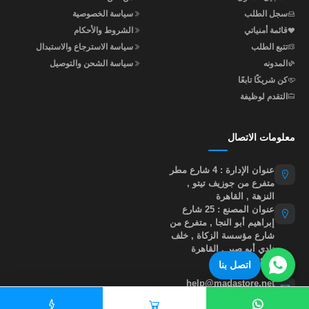
سجل الطلب
سياسة الخصوصية
قائمة أمنياتي
الشروط والأحكام
تتبع الطلب
سياسة الاسترجاع والاستبدال
المدونه
سياسة الشحن والتوصيل
كن شريكًا تابعًا
التقدم لوظيفة
معلومات الاتصال
عنوان الإدارة : 4 شارع مطر
متفرع من جوزيف تيتو ,
النزهة , القاهرة
عنوان المصنع : 25 شارع
إبراهيم أبو النجا , متفرع من
شارع مؤسسة الزكاة , خلف
نادي أبو صير , القاهرة
01015535855
اتصل بنا
help@madastore.net