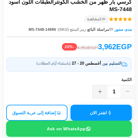
كرسي بار ظهر من الخشب الكونترالطبقات اللون أسود
MS-7448
1
مشاهدة
·
·
مدى ستور
مراسلة البائع
رمز المنتج (SKU):
MS-7448-14896
3,962EGP
-20%
4,953EGP
التسليم بين
أغسطس 20 - 27
(باستثناء أيام العطلات)
الكمية
اشتر الان
إضافة إلى عربة التسوق
Ask on WhatsApp