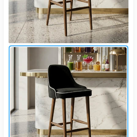
وشواطئ
أثاث
كافيهات
ومطاعم
وفنادق
حواجز
مرورية
خزانات
مياه
أثاث
الحيوانات
أدوات
نظافة