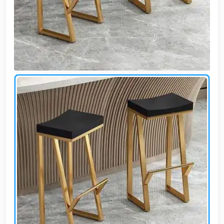
وشواطئ
أثاث
كافيهات
ومطاعم
وفنادق
حواجز
مرورية
خزانات
مياه
أثاث
الحيوانات
أدوات
نظافة