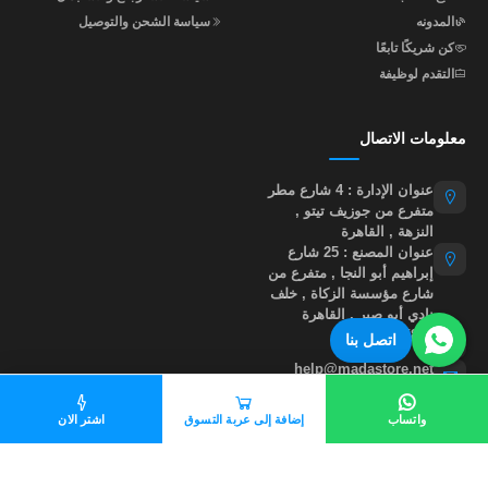
المدونه
سياسة الشحن والتوصيل
كن شريكًا تابعًا
التقدم لوظيفة
معلومات الاتصال
عنوان الإدارة : 4 شارع مطر
متفرع من جوزيف تيتو ,
النزهة , القاهرة
عنوان المصنع : 25 شارع
إبراهيم أبو النجا , متفرع من
شارع مؤسسة الزكاة , خلف
نادي أبو صير , القاهرة
01015535855
اتصل بنا
help@madastore.net
واتساب
إضافة إلى عربة التسوق
اشتر الان
جميع الحقوق محفوظة لموقع مدى ستور
©
2026