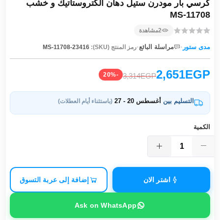
كرسي بار مودرن ستيل دهان الكتروستاتيك و خشب
MS-11708
2
مشاهدة
·
·
مدى ستور
مراسلة البائع
رمز المنتج (SKU):
MS-11708-23416
2,651EGP
-20%
3,314EGP
التسليم بين
أغسطس 20 - 27
(باستثناء أيام العطلات)
الكمية
اشتر الان
إضافة إلى عربة التسوق
Ask on WhatsApp