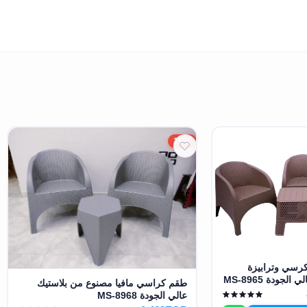
15%
م كراسي مافيا 3 كرسي وترابيزة
جودة MS-8965
طقم كراسي مافيا مصنوع من بلاستيك
عالي الجودة MS-8968