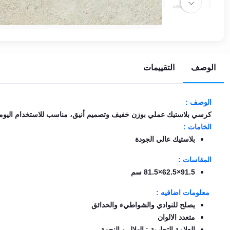
EN
تسجيل
الدخول
الوصف
التقييمات
اشترك
الآن
الوصف :
كرسي بلاستيك عملي بوزن خفيف وتصميم أنيق، مناسب للاستخدام اليومي
الخامات :
بلاستيك عالي الجودة
المقاسات :
91.5×62.5×81.5 سم
معلومات اضافيه :
يصلح للنوادي والشواطيء والحدائق
متعدد الالوان
العلامة التجارية : الهلال و النجمة