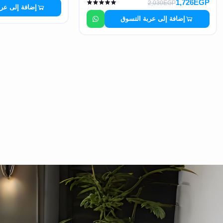
1,726EGP
2,030EGP
إضافة إلى عر
إضافة إلى عربة التسوق