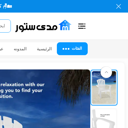
🏡🪑 كل احتياجاتك 
اغلاق
الفئات
الفئات
الرئيسية
المدونه
عر
الحساب
أثاث
مكتبي
أثاث
منزلي
أثاث
خارجي