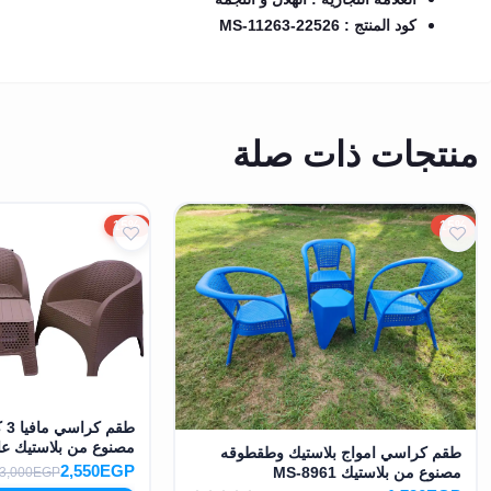
كود المنتج : MS-11263-22526
منتجات ذات صلة
15%
15%
طق
مصنوع من بلاستيك عالي ال
طقم كراسي امواج بلاستيك وطقطوقه
2,550EGP
مصنوع من بلاستيك MS-8961
3,000EGP