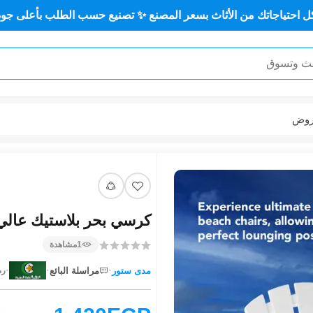
 كل احتياجاتك من الأثاث بسعر المصنع ✨ تصنيع حسب الطلب بأعلى
عر
بلاستيك عالي الجودة MS-11263
مشاهدة
1
·
·
·
مراسلة البائع
مدى ستور
U):