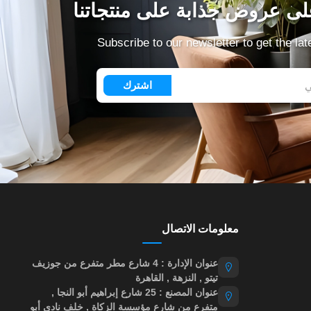
ى عروض جذابة على منتجاتنا
Subscribe to our newsletter to get the la
اشترك
معلومات الاتصال
عنوان الإدارة : 4 شارع مطر متفرع من جوزيف
تيتو , النزهة , القاهرة
عنوان المصنع : 25 شارع إبراهيم أبو النجا ,
متفرع من شارع مؤسسة الزكاة , خلف نادي أبو