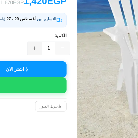
1,420EGP
1,670EGP
التسليم بين
أغسطس 20 - 27
(باس
الكمية
اشتر الان
تنزيل الصور