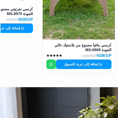
كرسي نفرتيتي مصنوع 
الجودة MS-8970
502EGP
590EGP
إضافة إلى عرب
كرسي مافيا مصنوع من بلاستيك عالي
الجودة MS-8969
918EGP
1,080EGP
إضافة إلى عربة التسوق