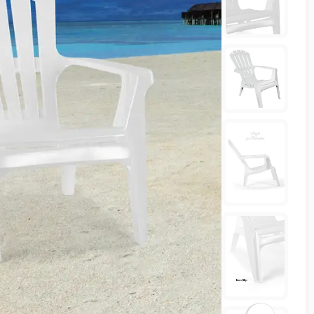
وشواطئ
أثاث
كافيهات
ومطاعم
وفنادق
حواجز
مرورية
خزانات
مياه
أثاث
الحيوانات
أدوات
نظافة